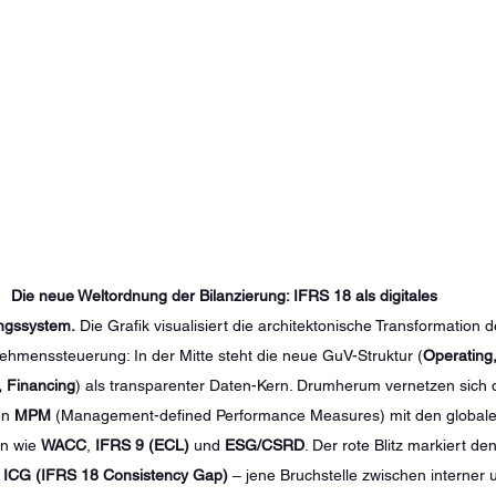
Die neue Weltordnung der Bilanzierung: IFRS 18 als digitales 
ngssystem.
 Die Grafik visualisiert die architektonische Transformation d
ehmenssteuerung: In der Mitte steht die neue GuV-Struktur (
Operating,
, Financing
) als transparenter Daten-Kern. Drumherum vernetzen sich d
n 
MPM
 (Management-defined Performance Measures) mit den globale
n wie 
WACC
, 
IFRS 9 (ECL)
 und 
ESG/CSRD
. Der rote Blitz markiert den
 
ICG (IFRS 18 Consistency Gap)
 – jene Bruchstelle zwischen interner 