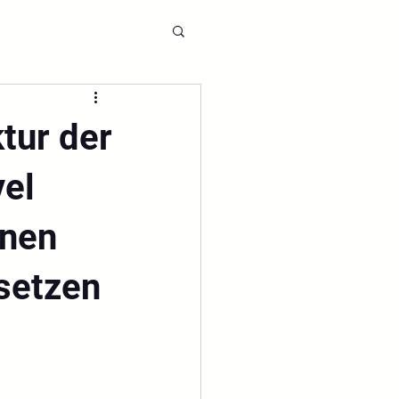
tur der
el
nnen
msetzen