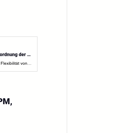
(TEIL II) IFRS 18 – Das Ende der „EBIT-Willkür“: Wie die neue Weltordnung der GuV Ihre Performance gläsern macht
Schluss mit der EBIT-Willkür! IFRS 18 revolutioniert die GuV und ersetzt die Flexibilität von IAS 1 durch ein verbindliches Kategorien-Modell. Erfahren Sie in Teil 2 unserer Serie, wie neue Pflicht-Zwischensummen und MPM-Reconciliations die finanzielle Performance gläsern machen. Ein Muss für CFOs und ACCA-Professionals, die 2026 den Standard für Transparenz und präzise Kapitalmarktkommunikation setzen wollen.
PM, 