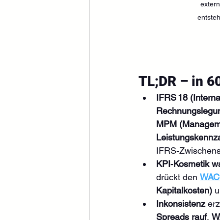
exter
entste
TL;DR – in 
IFRS 18 (Interna
Rechnungslegu
MPM (Managemen
Leistungskennz
IFRS‑Zwischen
KPI‑Kosmetik wa
drückt den 
WAC
Kapitalkosten)
 
Inkonsistenz
 er
Spreads rauf
, 
W