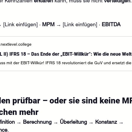
er Kennzahlen 
erklären
 kann, muss sie nicht 
verteidigen
.
 [Link einfügen] · 
MPM
 → [Link einfügen] · 
EBITDA
nextlevel.college
n prüfbar – oder sie sind keine M
chen mehr
finition → Berechnung → Überleitung → Konstanz → 
nce
. 