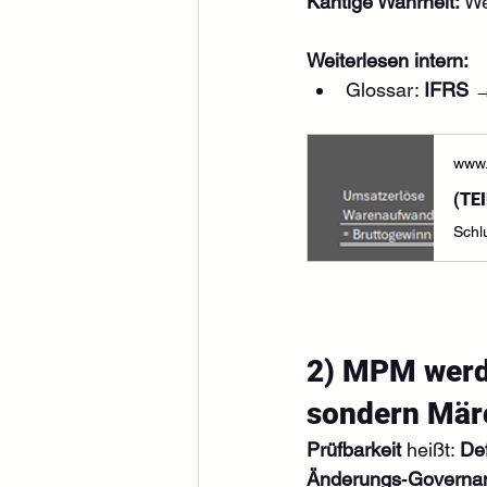
Kantige Wahrheit:
 W
Weiterlesen intern:
Glossar: 
IFRS
 →
www.
2) MPM werde
sondern Mär
Prüfbarkeit
 heißt: 
De
Änderungs‑Governa