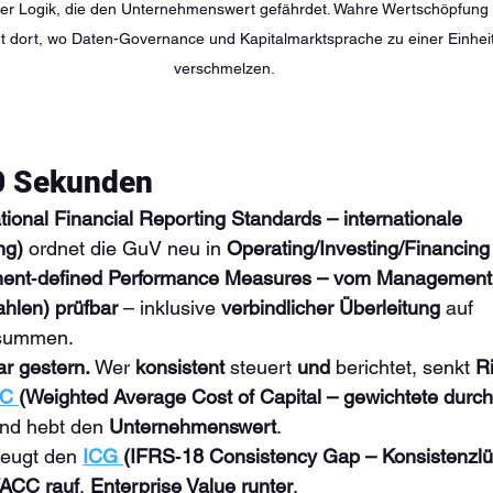
ner Logik, die den Unternehmenswert gefährdet. Wahre Wertschöpfung 
ht dort, wo Daten-Governance und Kapitalmarktsprache zu einer Einheit
verschmelzen.
60 Sekunden
tional Financial Reporting Standards – internationale 
ng)
 ordnet die GuV neu in 
Operating/Investing/Financing
t‑defined Performance Measures – vom Management d
ahlen)
prüfbar
 – inklusive 
verbindlicher Überleitung
 auf 
summen.
r gestern.
 Wer 
konsistent
 steuert 
und
 berichtet, senkt 
R
C 
(Weighted Average Cost of Capital – gewichtete durchs
und hebt den 
Unternehmenswert
.
zeugt den 
ICG 
(IFRS‑18 Consistency Gap – Konsistenzlü
ACC rauf
, 
Enterprise Value runter
.