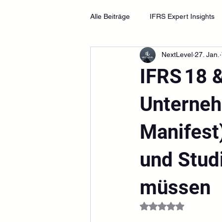
Alle Beiträge
IFRS Expert Insights
NextLevel
27. Jan.
IFRS Master Strategy (12 Teile)
IFRS 18 
Unterneh
Manifest
und Stud
müssen
Mit NaN von 5 Ster