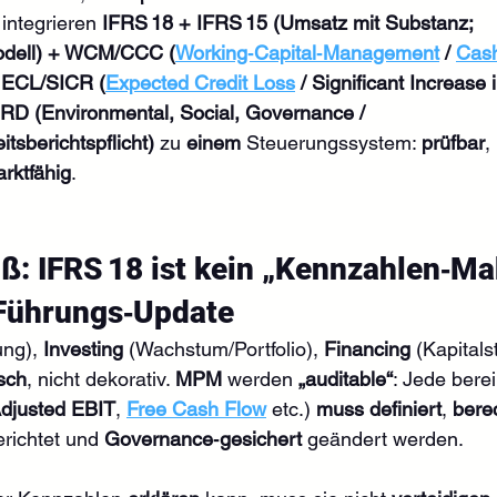
integrieren 
IFRS 18 + IFRS 15 (Umsatz mit Substanz; 
Modell) + WCM/CCC (
Working‑Capital‑Management
 / 
Cash
 ECL/SICR (
Expected Credit Loss
 / Significant Increase 
D (Environmental, Social, Governance / 
tsberichtspflicht)
 zu 
einem
 Steuerungssystem: 
prüfbar
, 
arktfähig
.
oß: IFRS 18 ist kein „Kennzahlen‑Ma
 Führungs‑Update
ung), 
Investing
 (Wachstum/Portfolio), 
Financing
 (Kapitals
isch
, nicht dekorativ. 
MPM
 werden 
„auditable“
: Jede bere
djusted EBIT
, 
Free Cash Flow
 etc.) 
muss
definiert
, 
bere
erichtet und 
Governance‑gesichert
 geändert werden.