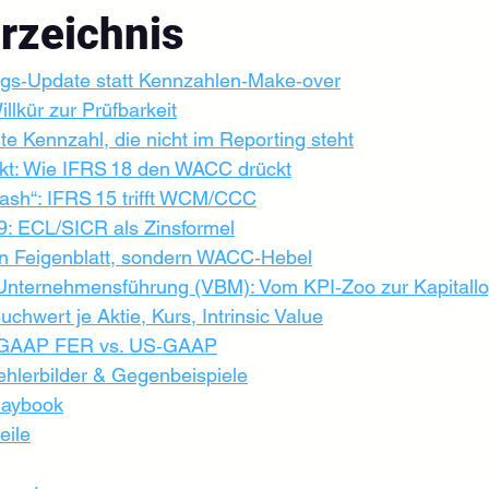
erzeichnis
gs‑Update statt Kennzahlen‑Make‑over
lkür zur Prüfbarkeit
te Kennzahl, die nicht im Reporting steht
ekt: Wie IFRS 18 den WACC drückt
ash“: IFRS 15 trifft WCM/CCC
: ECL/SICR als Zinsformel
 Feigenblatt, sondern WACC‑Hebel
 Unternehmensführung (VBM): Vom KPI‑Zoo zur Kapitallo
Buchwert je Aktie, Kurs, Intrinsic Value
s GAAP FER vs. US‑GAAP
ehlerbilder & Gegenbeispiele
laybook
eile