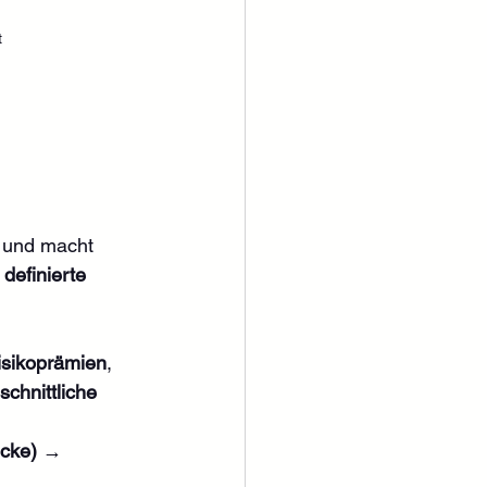
 
 und macht 
efinierte 
isikoprämien
, 
chnittliche 
cke)
 → 