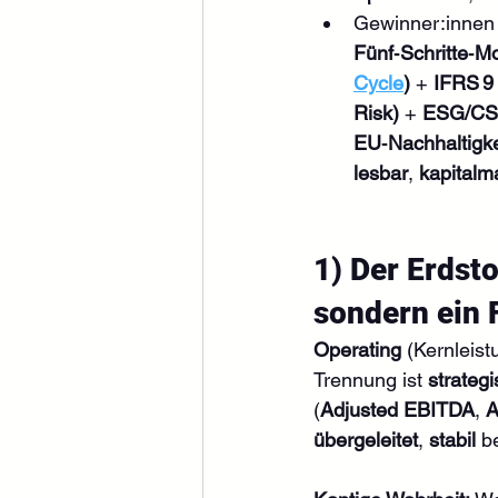
Gewinner:innen 
Fünf‑Schritte‑
Cycle
)
 + 
IFRS 9
Risk)
 + 
ESG/CSR
EU‑Nachhaltigkei
lesbar
, 
kapitalm
1) Der Erdst
sondern ein
Operating
 (Kernleist
Trennung ist 
strateg
(
Adjusted EBITDA
, 
A
übergeleitet
, 
stabil
 b