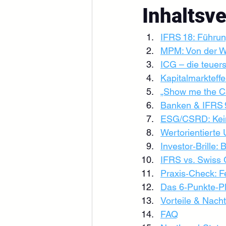
Inhaltsv
IFRS 18: Führun
MPM: Von der Wil
ICG – die teuers
Kapitalmarkteff
„Show me the C
Banken & IFRS 9
ESG/CSRD: Kein
Wertorientierte
Investor‑Brille: 
IFRS vs. Swis
Praxis‑Check: F
Das 6‑Punkte‑P
Vorteile & Nacht
FAQ