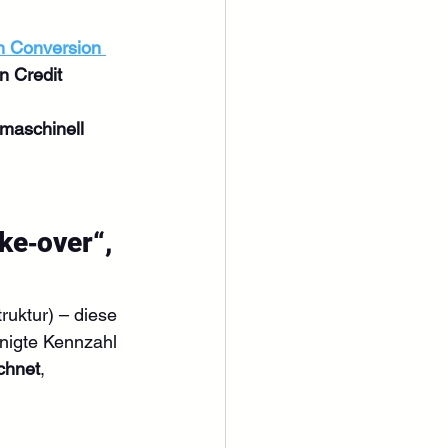
 Conversion 
in Credit 
maschinell 
ke‑over“, 
truktur) – diese 
inigte Kennzahl 
chnet
, 