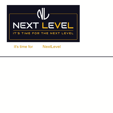
it's time for
Your
NextLevel
ere Fachschule
Kurse
Seminare
ACCA | CIMA | FRM | CFA