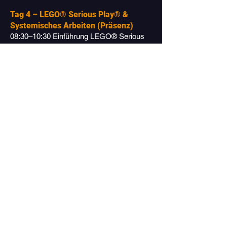
Tag 4 – LEGO® Serious Play® &
Systemisches Arbeiten (Präsenz)
08:30–10:30 Einführung LEGO® Serious
Play® Hands-on Aktivität Modellbau zur
Darstellung von Ideen & Teamdynamiken
10:30–10:45 Kaffeepause
10:45–12:15 Systemische Szenarien
Workshop Stakeholderanalyse &
systemisches Denken inkl. LEGO®
Serious Play®
12:15–13:15 Mittagspause–Gemeinsames
Mittagessen / Naturerlebnis
13:15–14:45 Naturbasierte Reflexion
Outdoor-Aktivität Achtsamkeit,
Naturmetaphern & persönliche
Standortbestimmung
14:45–15:00 Kaffeepause
15:00–16:00 Kollegiale Beratung
Gruppenarbeit und Fallbesprechung &
strukturierte Feedbackformate
16:00-16:30 Frischmachen für "Impuls-