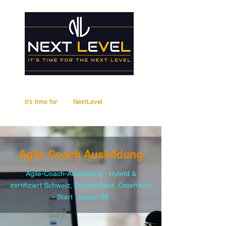
it's time for
Your
NextLevel
Agile Coach Ausbildung
Agile-Coach-Ausbildung - Hybrid &
zertifiziert Schweiz, Deutschland, Österreich
- Start Januar 26