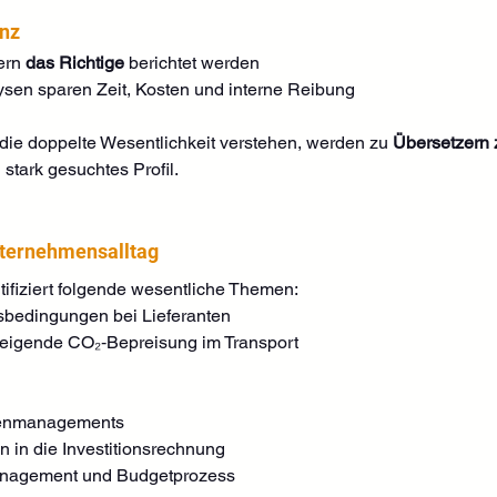
enz
ern 
das Richtige
 berichtet werden
ysen sparen Zeit, Kosten und interne Reibung
 die doppelte Wesentlichkeit verstehen, werden zu 
Übersetzern 
n stark gesuchtes Profil.
nternehmensalltag
ifiziert folgende wesentliche Themen:
tsbedingungen bei Lieferanten
Steigende CO₂‑Bepreisung im Transport
tenmanagements
n in die Investitionsrechnung
anagement und Budgetprozess