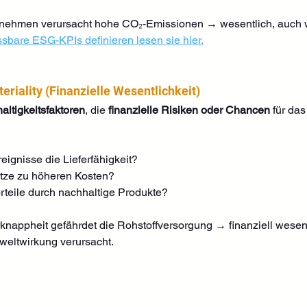
rnehmen verursacht hohe CO₂‑Emissionen → wesentlich, auch w
sbare ESG-KPIs definieren lesen sie hier.
teriality (Finanzielle Wesentlichkeit)
altigkeitsfaktoren
, die 
finanzielle Risiken oder Chancen
 für da
ignisse die Lieferfähigkeit?
ze zu höheren Kosten?
teile durch nachhaltige Produkte?
appheit gefährdet die Rohstoffversorgung → finanziell wesent
eltwirkung verursacht.