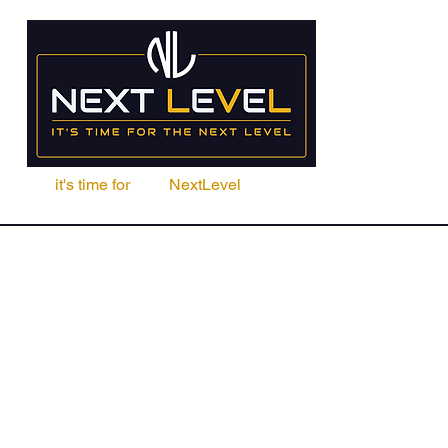
it's time for
Your
NextLevel
ere Fachschule
Kurse
Seminare
ACCA | CIMA | FRM | CFA