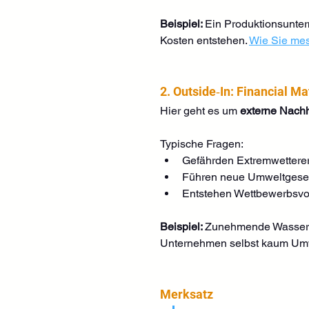
Beispiel: 
Ein Produktionsunte
Kosten entstehen. 
Wie Sie mes
2. Outside‑In: Financial Ma
Hier geht es um 
externe Nachh
Typische Fragen:
Gefährden Extremwetterere
Führen neue Umweltgeset
Entstehen Wettbewerbsvor
Beispiel: 
Zunehmende Wasserkn
Unternehmen selbst kaum Umw
Merksatz