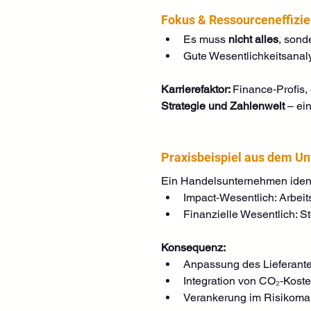
Fokus & Ressourceneffizi
Es muss 
nicht alles
, sond
Gute Wesentlichkeitsanal
Karrierefaktor: 
Finance‑Profis,
Strategie und Zahlenwelt
 – ei
Praxisbeispiel aus dem U
Ein Handelsunternehmen ident
Impact‑Wesentlich: Arbei
Finanzielle Wesentlich: 
Konsequenz:
Anpassung des Lieferan
Integration von CO₂‑Koste
Verankerung im Risikom