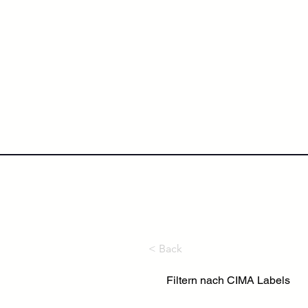
NextLevel College
Höh
< Back
Filtern nach CIMA Labels