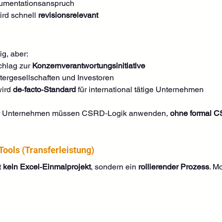
umentationsanspruch
rd schnell 
revisionsrelevant
ig, aber:
hlag zur 
Konzernverantwortungsinitiative
ergesellschaften und Investoren
ird 
de‑facto‑Standard
 für international tätige Unternehmen
r Unternehmen müssen CSRD‑Logik anwenden, 
ohne formal CS
ols (Transferleistung)
 
kein Excel‑Einmalprojekt
, sondern ein 
rollierender Prozess
. M