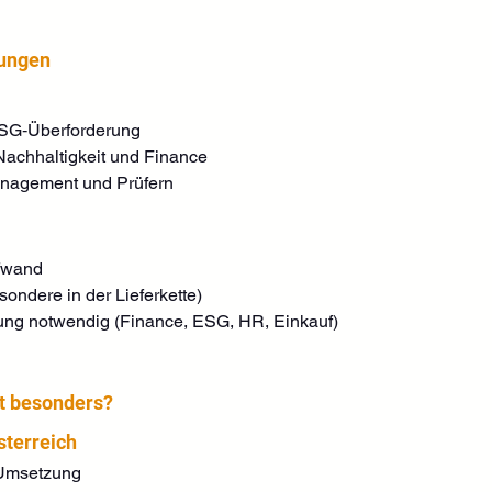
rungen
 ESG‑Überforderung
achhaltigkeit und Finance
nagement und Prüfern
ufwand
ondere in der Lieferkette)
mung notwendig (Finance, ESG, HR, Einkauf)
t besonders?
sterreich
Umsetzung