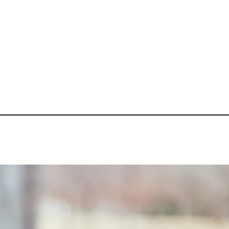
IHK Kurse ONLINE (D)
Glossar
BLOG
Wir über uns