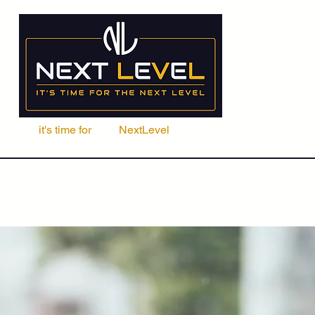
it's time for
Your
NextLevel
ere Fachschule
Kurse
Seminare
ACCA | CIMA | FRM | CFA