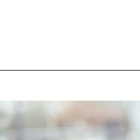
NextLevel College
Höh