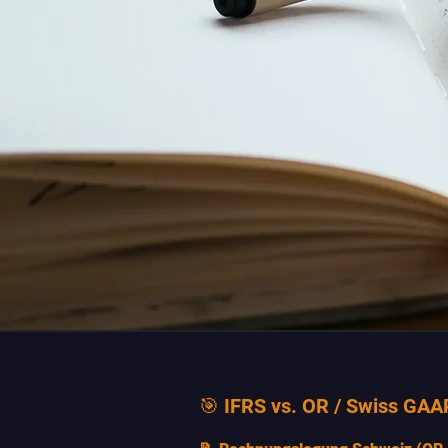
🎯 IFRS vs. OR / Swiss GAA