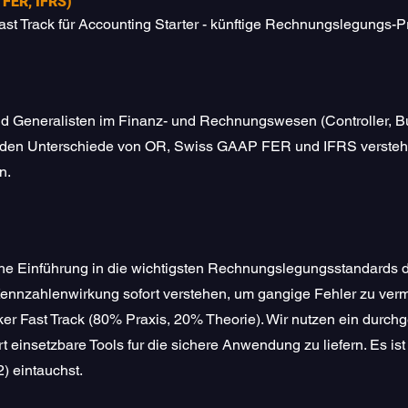
 FER, IFRS)
st Track für Accounting Starter - künftige Rechnungslegungs-Pr
nd Generalisten im Finanz- und Rechnungswesen (Controller, Bu
genden Unterschiede von OR, Swiss GAAP FER und IFRS verste
n.
ahe Einführung in die wichtigsten Rechnungslegungsstandards 
Kennzahlenwirkung sofort verstehen, um gangige Fehler zu ver
ker Fast Track (80% Praxis, 20% Theorie). Wir nutzen ein durch
 einsetzbare Tools fur die sichere Anwendung zu liefern. Es ist 
) eintauchst.