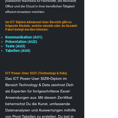
praktischer Nachweis für Fachkräfte, die Microsoft
Office und die Cloud in ihrer beruflichen Tätigkeit
effizient einsetzen möchten.
Im ICT Diplom Advanced-User Bereich gibt es
folgende Module, welche einzeln oder im Gesamt-
Paket belegt werden können:
Kommunikation (AU1)
Präsentation (AU2)
Texte (AU3)
Tabellen (AU4)
ICT Power-User SIZ® (Technology & Data)
Das ICT Power-User SIZ®-Diplom im
Bereich Technology & Data zeichnet Dich
als Experten für fortgeschrittene Excel-
Anwendungen aus. Mit diesem Zertifikat
beherrschst Du die Kunst, umfassende
Datenanalysen und Auswertungen mithilfe
von Pivot-Tabellen zu erstellen. Du bist in