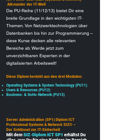
Allrounder der IT-Welt
Die PU-Reihe (11/12/13) bietet Dir eine
breite Grundlage in den wichtigsten IT-
Themen. Von Netzwerktechnologien über
Datenbanken bis hin zur Programmierung –
diese Kurse decken alle relevanten
Bereiche ab. Werde jetzt zum
unverzichtbaren Experten in der
digitalisierten Arbeitswelt!
Diese Diplom besteht aus den drei Modulen:
Operating Systems & System Technology (PU11)
Users & Resources (PU12)
Business- & SoHo-Network (PU13)
Server Administration (SP1) Diplom ICT
Professional Systems & Network SIZ® –
Der Schlüssel zur IT-Sicherheit
Mit dem
SIZ-Diplom ICT SP1
erhältst Du
alles, was Du für eine Karriere im Bereich