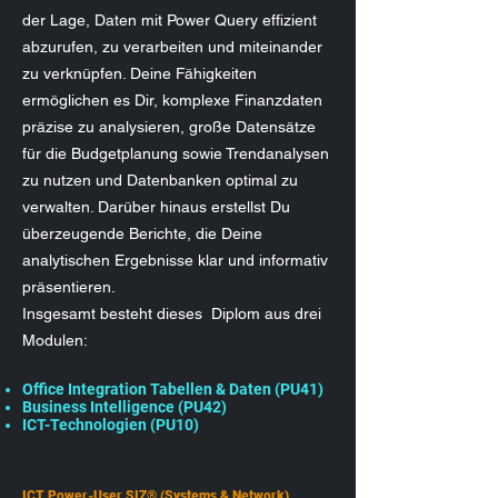
der Lage, Daten mit Power Query effizient
abzurufen, zu verarbeiten und miteinander
zu verknüpfen. Deine Fähigkeiten
ermöglichen es Dir, komplexe Finanzdaten
präzise zu analysieren, große Datensätze
für die Budgetplanung sowie Trendanalysen
zu nutzen und Datenbanken optimal zu
verwalten. Darüber hinaus erstellst Du
überzeugende Berichte, die Deine
analytischen Ergebnisse klar und informativ
präsentieren.
Insgesamt besteht dieses Diplom aus drei
Modulen:
Office Integration Tabellen & Daten (PU41)
Business Intelligence (PU42)
ICT-Technologien (PU10)
ICT Power-User SIZ® (Systems & Network)