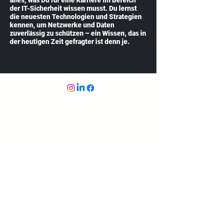
der IT-Sicherheit wissen musst. Du lernst
die neuesten Technologien und Strategien
kennen, um Netzwerke und Daten
zuverlässig zu schützen – ein Wissen, das in
der heutigen Zeit gefragter ist denn je.
Impressum
Datenschutzerklärung
AGB's
Manifest NextLevel - die Zukunft beginnt jetzt
Dozierende - Partner - Coaches
ISO 9001 - Zertifizierung
(Qualitäsmanagement-System)
ISO 14001 - Zertifizierung