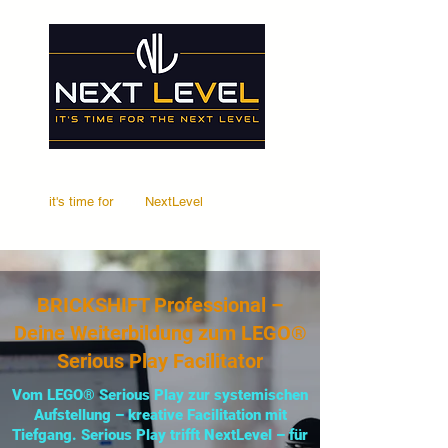
it's time for
Your
NextLevel
BRICKSHIFT Professional –
Deine Weiterbildung zum LEGO®
Serious Play Facilitator
Vom LEGO® Serious Play zur systemischen
Aufstellung – kreative Facilitation mit
Tiefgang. Serious Play trifft NextLevel – für