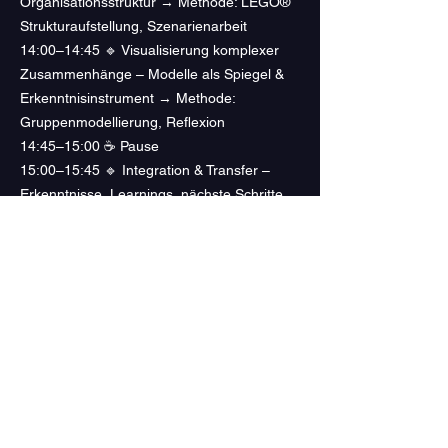
Organisationsstruktur → Methode: LEGO®
Strukturaufstellung, Szenarienarbeit
14:00–14:45 🔹 Visualisierung komplexer
Zusammenhänge – Modelle als Spiegel &
Erkenntnisinstrument → Methode:
Gruppenmodellierung, Reflexion
14:45–15:00 ☕ Pause
15:00–15:45 🔹 Integration & Transfer –
Erkenntnisse, Learnings, nächste Schritte
→ Methode: LEGO® Abschlussmodell,
Coachingfragen
15:45–16:30 🔹 Abschluss & Ausblick –
Zertifizierung, Community, nächste
Lernfelder → Methode: Feedbackrunde,
Ausblick, LEGO® Ritual
16:30–17:00 🔹 Optional: Offene Fragen &
individuelle Beratung → Methode:
Einzelgespräche, Coaching-Impulse