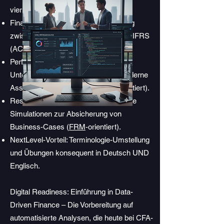
vier globalen Standards:
Finanzielle Architektur: Brückenschlag
zwischen OR/Swiss GAAP FER und IFRS
(ACCA-Fokus).
Performance & Valuation:
Unternehmenssteuerung trifft auf moderne
Asset-Bewertung (CIMA &
CFA
-orientiert).
Resilience-Check: Erste stochastische
Simulationen zur Absicherung von
Business-Cases (
FRM
-orientiert).
NextLevel-Vorteil: Terminologie-Umstellung
und Übungen konsequent in Deutsch UND
Englisch.
Digital Readiness: Einführung in Data-
Driven Finance – Die Vorbereitung auf
automatisierte Analysen, die heute bei CFA-