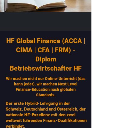
HF Global Finance (ACCA |
CIMA | CFA | FRM) -
Diplom
Betriebswirtschafter HF
Wir machen nicht nur Online-Unterricht (das
kann jeder), wir machen Next Level
Finance-Education nach globalen
Standards.
Der erste Hybrid-Lehrgang in der
Schweiz, Deutschland und Österreich, der
nationale HF-Exzellenz mit den zwei
weltweit führenden Finanz-Qualifikationen
verbindet.