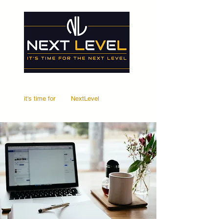
it's time for
Your
NextLevel