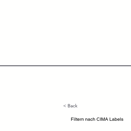
NextLevel College
Höh
< Back
Filtern nach CIMA Labels