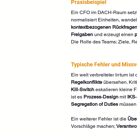
Praxisbeispiel
Ein CFO im DACH‑Raum setzt 
normalisiert Einheiten, wandelt
kontextbezogenen Rückfrage
Freigaben
 und erzeugt einen 
p
Die Rolle des Teams: Ziele, R
Typische Fehler und Missv
Ein weit verbreiteter Irrtum i
Regelkonflikte
 übersehen. Krit
Kill‑Switch
 eskalieren kleine F
ist es 
Prozess‑Design
 mit 
IKS
Segregation of Duties
 müssen 
Ein weiterer Fehler ist die 
Übe
Vorschläge machen; 
Verantwo