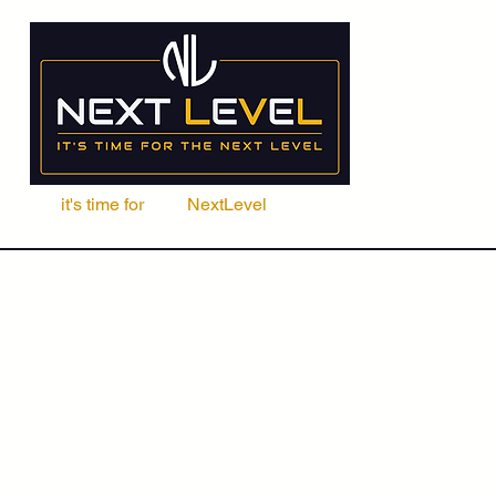
it's time for
Your
NextLevel
ere Fachschule
Kurse
Seminare
ACCA | CIMA | FRM | CFA