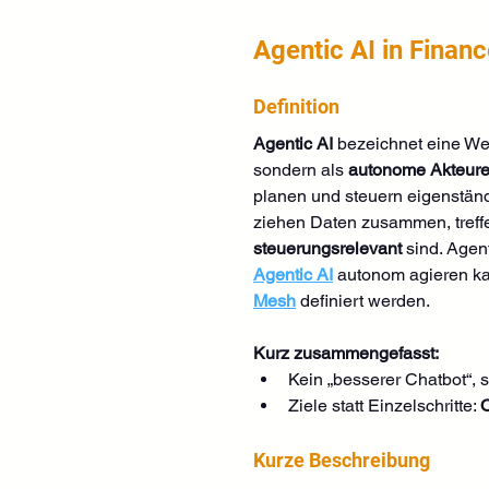
Agentic AI in Finan
Definition
Agentic AI
 bezeichnet eine We
sondern als 
autonome Akteur
planen und steuern eigenstän
ziehen Daten zusammen, treffe
steuerungsrelevant
 sind. Agen
Agentic AI
 autonom agieren kan
Mesh
 definiert werden.
Kurz zusammengefasst:
Kein „besserer Chatbot“, 
Ziele statt Einzelschritte: 
O
Kurze Beschreibung