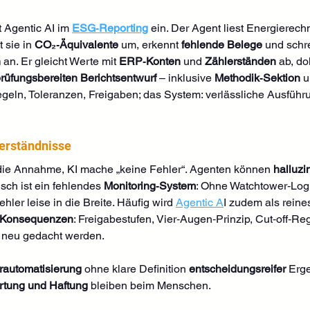
Agentic AI im 
ESG‑Reporting
 ein. Der Agent liest Energierec
 sie in 
CO₂‑Äquivalente
 um, erkennt 
fehlende Belege
 und schre
n
 an. Er gleicht Werte mit 
ERP‑Konten
 und 
Zählerständen
 ab, do
rüfungsbereiten Berichtsentwurf
 – inklusive 
Methodik‑Sektion
 u
egeln, Toleranzen, Freigaben; das System: verlässliche Ausfüh
erständnisse
st die Annahme, KI mache „keine Fehler“. Agenten können 
halluzi
isch ist ein fehlendes 
Monitoring‑System
: Ohne Watchtower‑Logi
ehler leise in die Breite. Häufig wird 
Agentic A
I zudem als reine
‑Konsequenzen
: Freigabestufen, Vier‑Augen‑Prinzip, Cut‑off‑Re
neu gedacht werden. 
rautomatisierung
 ohne klare Definition 
entscheidungsreifer
 Erg
rtung und Haftung
 bleiben beim Menschen.