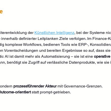
ce
iterentwicklung der 
Künstlichen Intelligenz
, bei der Systeme nic
e
 innerhalb definierter Leitplanken Ziele verfolgen. Im Finance‑K
dig komplexe Workflows, bedienen Tools wie ERP‑, Konsolidier
n Vorentscheidungen und bereiten Ergebnisse so auf, dass sie
tic AI ist damit mehr als Automatisierung – sie ist eine 
operative
n, benötigt sie Zugriff auf verlässliche Datenprodukte, wie sie 
sondern 
prozessführender Akteur
 mit Governance‑Grenzen.
utcome‑orientiert
 statt prompt‑getrieben.