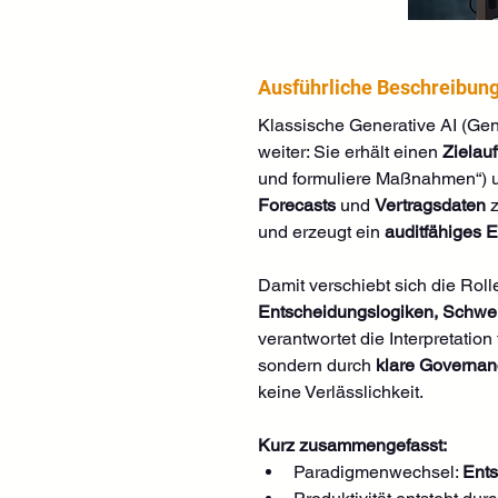
Ausführliche Beschreibun
Klassische Generative AI (GenA
weiter: Sie erhält einen 
Zielauf
und formuliere Maßnahmen“) und
Forecasts
 und 
Vertragsdaten
 
und erzeugt ein 
auditfähiges 
Damit verschiebt sich die Rol
Entscheidungslogiken, Schwel
verantwortet die Interpretatio
sondern durch 
klare Governa
keine Verlässlichkeit.
Kurz zusammengefasst:
Paradigmenwechsel: 
Ents