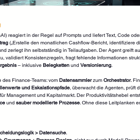
g
I) reagiert in der Regel auf Prompts und liefert Text, Code ode
trag
 („Erstelle den monatlichen Cashflow‑Bericht, identifiziere di
 zerlegt ihn selbstständig in Teilaufgaben. Der Agent greift au
zu, validiert Konsistenzregeln, fragt fehlende Informationen struk
Ergebnis
 – inklusive 
Belegketten
 und 
Versionierung
.
le des Finance‑Teams: vom 
Datensammler
 zum 
Orchestrator
. Fi
lenwerte und Eskalationspfade
, überwacht die Agenten, prüft d
n für Management und Kapitalmarkt. Der Produktivitätshebel entst
nce
 und 
sauber modellierte Prozesse
. Ohne diese Leitplanken 
cheidungslogik > Datensuche
.