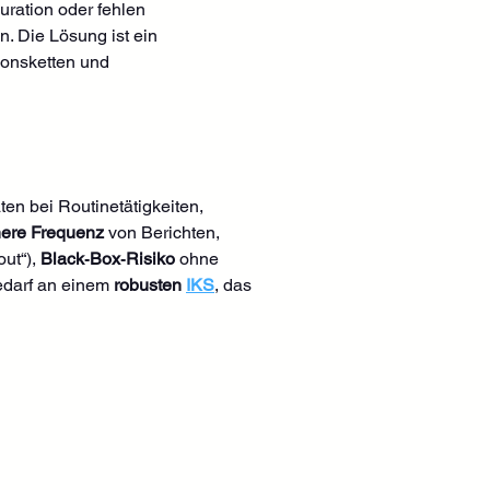
uration oder fehlen 
n. Die Lösung ist ein 
ionsketten und 
ten bei Routinetätigkeiten, 
ere Frequenz
 von Berichten, 
ut“), 
Black‑Box‑Risiko
 ohne 
edarf an einem 
robusten 
IKS
, das 