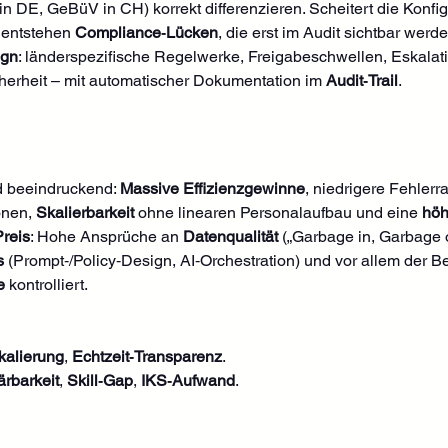
n DE, GeBüV in CH) korrekt differenzieren. Scheitert die Konfig
 entstehen 
Compliance‑Lücken
, die erst im Audit sichtbar werde
ign
: länderspezifische Regelwerke, Freigabeschwellen, Eskalat
herheit – mit automatischer Dokumentation im 
Audit‑Trail
.
d beeindruckend: 
Massive Effizienzgewinne
, niedrigere Fehlerra
onen, 
Skalierbarkeit
 ohne linearen Personalaufbau und eine 
höh
Preis
: Hohe Ansprüche an 
Datenqualität
 („Garbage in, Garbage o
s
 (Prompt‑/Policy‑Design, AI‑Orchestration) und vor allem der B
e
 kontrolliert.
kalierung
, 
Echtzeit‑Transparenz
.
ärbarkeit
, 
Skill‑Gap
, 
IKS‑Aufwand
.