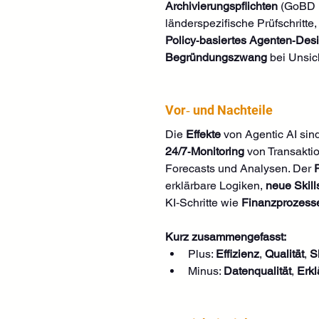
Archivierungspflichten
 (GoBD i
länderspezifische Prüfschritte,
Policy‑basiertes Agenten‑Des
Begründungszwang
 bei Unsic
Vor‑ und Nachteile
Die 
Effekte
 von Agentic AI sin
24/7‑Monitoring
 von Transakti
Forecasts und Analysen. Der 
erklärbare Logiken, 
neue Skill
KI‑Schritte wie 
Finanzprozess
Kurz zusammengefasst:
Plus: 
Effizienz
, 
Qualität
, 
S
Minus: 
Datenqualität
, 
Erkl