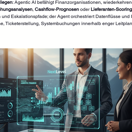
llegen
: Agentic AI befähigt Finanzorganisationen, wiederkehre
hungsanalysen
, 
Cashflow‑Prognosen
 oder 
Lieferanten‑Scorin
 und Eskalationspfade; der Agent orchestriert Datenflüsse und I
he, Ticketerstellung, Systembuchungen innerhalb enger Leitpla