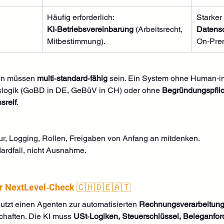
Häufig erforderlich: 
Starker
KI‑Betriebsvereinbarung
 (Arbeitsrecht, 
Datenso
Mitbestimmung).
On‑Pre
ten müssen 
multi‑standard‑fähig
 sein. Ein System ohne Human‑in
logik (GoBD in DE, GeBüV in CH) oder ohne 
Begründungspfli
sreif
.
tur, Logging, Rollen, Freigaben von Anfang an mitdenken.
dardfall, nicht Ausnahme.
Der NextLevel‑Check 🇨🇭🇩🇪🇦🇹
tzt einen Agenten zur automatisierten 
Rechnungsverarbeitun
chaften. Die KI muss 
USt‑Logiken, Steuerschlüssel, Beleganfo