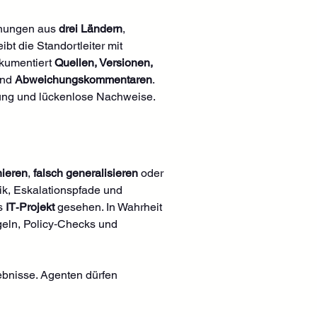
hnungen aus 
drei Ländern
, 
ibt die Standortleiter mit 
kumentiert 
Quellen, Versionen, 
nd 
Abweichungskommentaren
. 
rung und lückenlose Nachweise.
nieren
, 
falsch generalisieren
 oder 
k, Eskalationspfade und 
s 
IT‑Projekt
 gesehen. In Wahrheit 
geln, Policy‑Checks und 
ebnisse. Agenten dürfen 