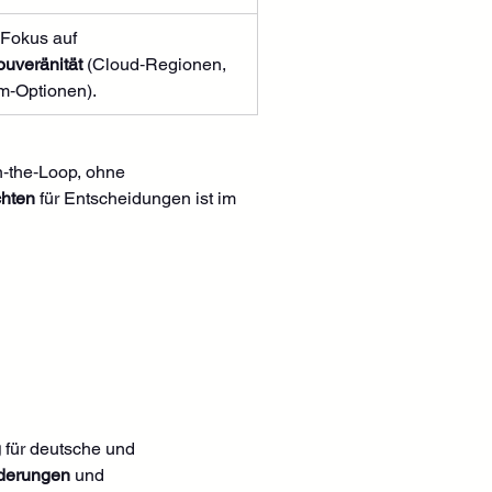
 Fokus auf 
uveränität
 (Cloud‑Regionen, 
m‑Optionen).
‑the‑Loop, ohne 
chten
 für Entscheidungen ist im 
g
 für deutsche und 
rderungen
 und 