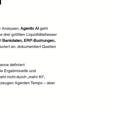
r Analysen. 
Agentic AI
 geht 
e drei größten Liquiditätsfresser 
f 
Bankdaten, ERP‑Buchungen, 
turiert an, dokumentiert Quellen 
nance definiert 
ie Ergebnisreife und 
eht nicht durch „mehr KI“, 
erzeugen Agenten Tempo – aber 