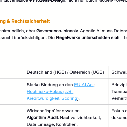
h 
Governance + Prozess‑Design
, nicht nur durch Modell‑Power.
g & Rechtssicherheit
sfreundlich, aber 
Governance‑intensiv
. Agentic AI muss Daten
srecht berücksichtigen. Die 
Regelwerke unterscheiden sich
 – 
Deutschland (HGB) / Österreich (UGB)
Schweiz
Starke Bindung an den 
EU AI Act
; 
Prinzip
Hochrisiko‑Fokus (z. B. 
Transpa
Kreditwürdigkeit, Scoring
).
Verhält
Wirtschaftsprüfer erwarten 
Fokus a
Algorithm‑Audit
: Nachvollziehbarkeit, 
dokumen
Data Lineage, Kontrollen.