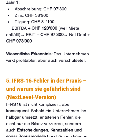
Jahr 1:
Abschreibung: CHF 97’300
Zins: CHF 38’900
Tilgung: CHF 81’100
→ EBITDA 
+ CHF 120’000
 (weil Miete 
entfällt)→ EBIT 
– CHF 97’300
→ Net Debt 
+ 
CHF 973’000
Wesentliche Erkenntnis: 
Das Unternehmen 
wirkt profitabler, aber auch verschuldeter.
5. IFRS‑16‑Fehler in der Praxis – 
und warum sie gefährlich sind 
(NextLevel‑Version)
IFRS 16 ist nicht kompliziert, aber 
konsequent
. Sobald ein Unternehmen ihn 
halbgar umsetzt, entstehen Fehler, die 
nicht nur die Bilanz verzerren, sondern 
auch 
Entscheidungen, Kennzahlen und 
sogar Bonusmodelle
 beschädigen können. 