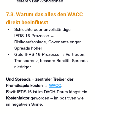
tieferen Bankkonditionen
7.3. Warum das alles den WACC 
direkt beeinflusst
Schlechte oder unvollständige 
IFRS‑16‑Prozesse → 
Risikoaufschläge, Covenants enger, 
Spreads höher
Gute IFRS‑16‑Prozesse → Vertrauen, 
Transparenz, bessere Bonität, Spreads 
niedriger
Und Spreads = zentraler Treiber der 
Fremdkapitalkosten → 
WACC
.
Fazit: 
IFRS 16 ist im DACH‑Raum längst ein 
Kostenfaktor
 geworden – im positiven wie 
im negativen Sinne.
8. NextLevel-Praxischeck (Fragen 
zur Selbststeuerung)