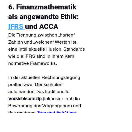
6. Finanzmathematik 
als angewandte Ethik: 
IFRS 
und ACCA
Die Trennung zwischen „harten“ 
Zahlen und „weichen“ Werten ist 
eine intellektuelle Illusion. Standards 
wie die IFRS sind in ihrem Kern 
normative Frameworks.
In der aktuellen Rechnungslegung 
prallen zwei Denkschulen 
aufeinander: Das traditionelle 
Vorsichtsprinzip
 (fokussiert auf die 
Bewahrung des Vergangenen) und 
das moderne 
True and Fair View-
Prinzip
. Letzteres ist ein Bekenntnis 
zur ökonomischen Wahrhaftigkeit 