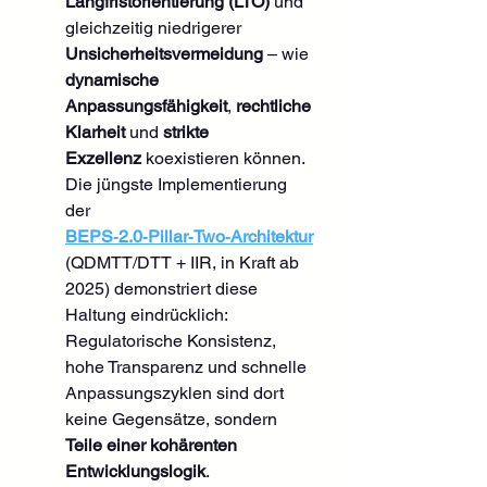
Langfristorientierung (LTO)
 und 
gleichzeitig niedrigerer 
Unsicherheitsvermeidung
 – wie 
dynamische 
Anpassungsfähigkeit
, 
rechtliche 
Klarheit
 und 
strikte 
Exzellenz
 koexistieren können.
Die jüngste Implementierung 
der 
BEPS‑2.0‑Pillar‑Two‑Architektur
(QDMTT/DTT + IIR, in Kraft ab 
2025) demonstriert diese 
Haltung eindrücklich: 
Regulatorische Konsistenz, 
hohe Transparenz und schnelle 
Anpassungszyklen sind dort 
keine Gegensätze, sondern 
Teile einer kohärenten 
Entwicklungslogik
.