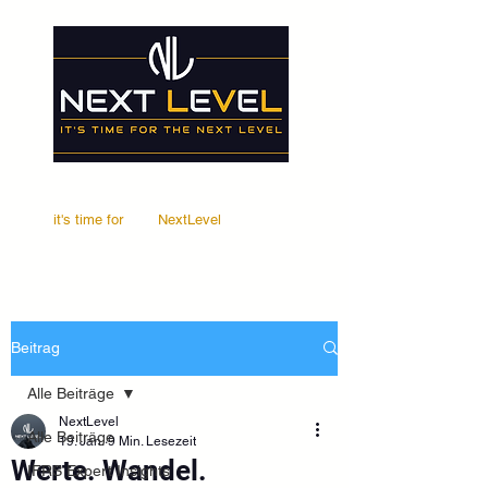
it's time for
Your
NextLevel
Beitrag
Alle Beiträge
NextLevel
Alle Beiträge
19. Jan.
9 Min. Lesezeit
Werte. Wandel.
IFRS Expert Insights