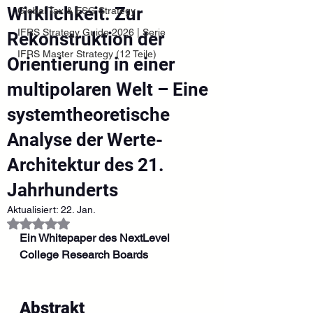
Wirklichkeit. Zur
Global Tax & ESG Strategy
IFRS Strategy Guide 2026 | Serie
Rekonstruktion der
IFRS Master Strategy (12 Teile)
Orientierung in einer
multipolaren Welt – Eine
systemtheoretische
Analyse der Werte-
Architektur des 21.
Jahrhunderts
Aktualisiert:
22. Jan.
Mit NaN von 5 Sternen bewertet.
Ein Whitepaper des NextLevel 
College Research Boards
Abstrakt