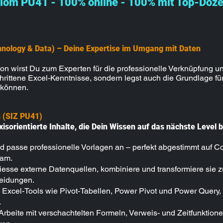
lom PU41 - 100% online - 100% mit Top-Doz
nology & Data) – Deine Expertise im Umgang mit Daten
ion wirst Du zum Experten für die professionelle Verknüpfung 
schrittene Excel-Kenntnisse, sondern legst auch die Grundlage f
 können.
n (SIZ PU41)
isorientierte Inhalte, die Dein Wissen auf das nächste Level b
nd passe professionelle Vorlagen an – perfekt abgestimmt auf 
eam.
liesse externe Datenquellen, kombiniere und transformiere sie 
heidungen.
Excel-Tools wie Pivot-Tabellen, Power Pivot und Power Quer
.
Arbeite mit verschachtelten Formeln, Verweis- und Zeitfunktion