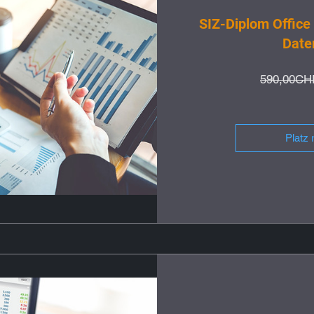
SIZ-Diplom Office 
Date
590,00CH
Platz 