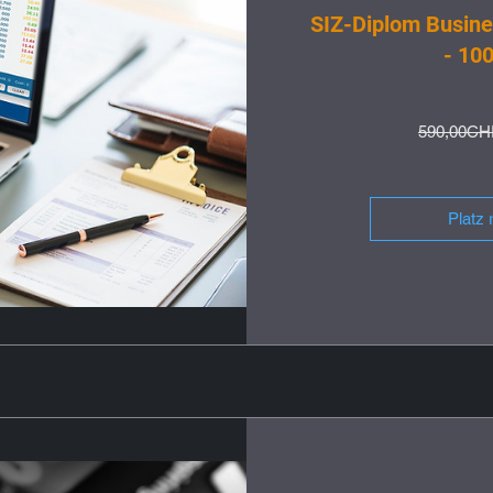
SIZ-Diplom Busine
- 10
590,00CH
Platz 