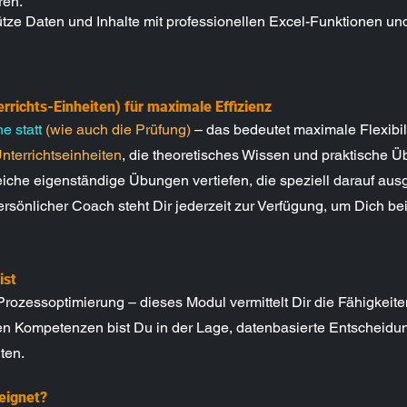
ren.
tze Daten und Inhalte mit professionellen Excel-Funktionen und 
errichts-Einheiten) für maximale Effizienz
e statt
(wie auch die Prüfung)
– das bedeutet maximale Flexibili
nterrichtseinheiten
, die theoretisches Wissen und praktische Ü
che eigenständige Übungen vertiefen, die speziell darauf ausg
rsönlicher Coach steht Dir jederzeit zur Verfügung, um Dich be
ist
rozessoptimierung – dieses Modul vermittelt Dir die Fähigkeite
nten Kompetenzen bist Du in der Lage, datenbasierte Entscheidu
ten.
eignet?