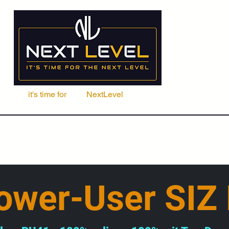
it's time for
Your
NextLevel
ere Fachschule
Kurse
Seminare
ACCA | CIMA | FRM | CFA
ower-User SIZ