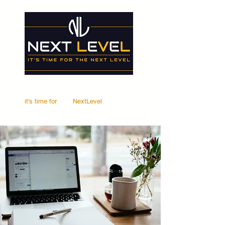
it's time for
Your
NextLevel