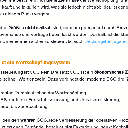
– aber sie beschreibt nur die letzte Phase der Wertschöpfung. S
rkauft und fakturiert wird. Was sie jedoch nicht abbildet, ist der
 zu diesem Punkt vergeht.
 drei Größen 
nicht statisch
 sind, sondern permanent durch Prozes
 Governance und Verträge beeinflusst werden. Deshalb ist die klas
 Unternehmen sicher zu steuern. (s. auch 
Deckungsbeitragsrec
 ist ein Wertschöpfungssystem
steuerung ist CCC kein Dreisatz; CCC ist ein 
ökonomisches Z
wie schnell Wert entsteht. Dazu verbindet der moderne CCC drei
e realen Durchlaufzeiten der Wertschöpfung,
IFRS‑konforme Fortschrittsmessung und Umsatzrealisierung,
Dauer bis zur Bezahlung.
ilden den 
wahren CCC
.Jede Verbesserung der operativen Proze
uziert auch Bestände, beschleunigt Fakturierung, senkt Kapita