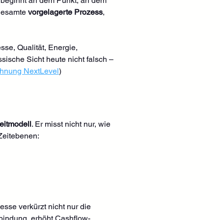
ie beginnt an dem Punkt, an dem 
 gesamte 
vorgelagerte Prozess
, 
se, Qualität, Energie, 
sische Sicht heute nicht falsch – 
hnung NextLevel
)
eitmodell
. Er misst nicht nur, wie 
 Zeitebenen:
sse verkürzt nicht nur die 
lbindung, erhöht Cashflow-