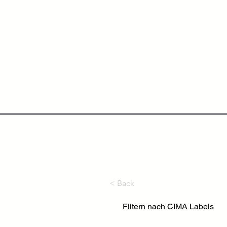
NextLevel College
Höh
< Back
Filtern nach CIMA Labels