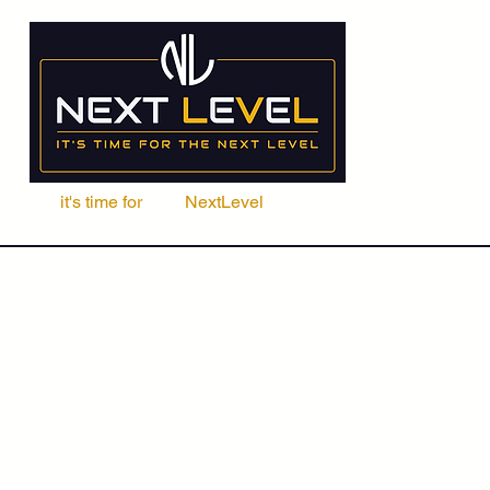
it's time for
Your
NextLevel
ere Fachschule
Kurse
Seminare
ACCA | CIMA | FRM | CFA