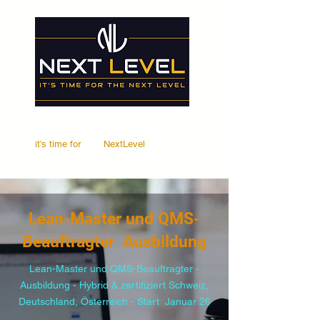
it's time for
Your
NextLevel
Lean-Master und QMS-
Beauftragter Ausbildung
Lean-Master und QMS-Beauftragter -
Ausbildung - Hybrid & zertifiziert Schweiz,
Deutschland, Österreich - Start Januar 26