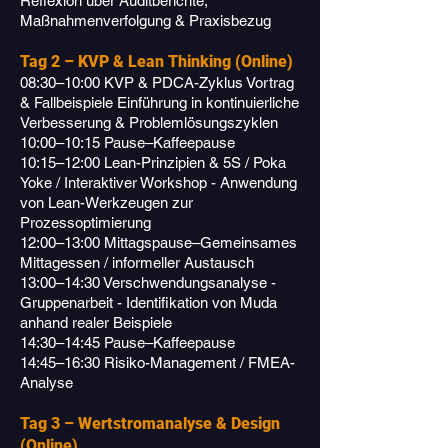
Reflexion über Auditberichte,
Maßnahmenverfolgung & Praxisbezug
Tag 2 – KVP & Lean Thinking (Online)
08:30–10:00 KVP & PDCA-Zyklus Vortrag
& Fallbeispiele Einführung in kontinuierliche
Verbesserung & Problemlösungszyklen
10:00–10:15 Pause–Kaffeepause
10:15–12:00 Lean-Prinzipien & 5S / Poka
Yoke / Interaktiver Workshop - Anwendung
von Lean-Werkzeugen zur
Prozessoptimierung
12:00–13:00 Mittagspause–Gemeinsames
Mittagessen / informeller Austausch
13:00–14:30 Verschwendungsanalyse -
Gruppenarbeit - Identifikation von Muda
anhand realer Beispiele
14:30–14:45 Pause–Kaffeepause
14:45–16:30 Risiko-Management / FMEA-
Analyse
Tag 3 – Wertstromanalyse & Design
(Online)