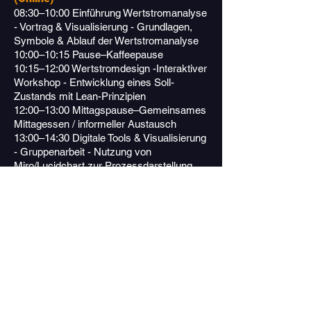
08:30–10:00 Einführung Wertstromanalyse
- Vortrag & Visualisierung - Grundlagen,
Symbole & Ablauf der Wertstromanalyse
10:00–10:15 Pause–Kaffeepause
10:15–12:00 Wertstromdesign -Interaktiver
Workshop - Entwicklung eines Soll-
Zustands mit Lean-Prinzipien
12:00–13:00 Mittagspause–Gemeinsames
Mittagessen / informeller Austausch
13:00–14:30 Digitale Tools & Visualisierung
- Gruppenarbeit - Nutzung von
Miro/Lucidchart zur Prozessdarstellung
14:30–14:45 Pause–Kaffeepause
14:45–16:30 Wertstromprojekt
Plenumsdiskussion Präsentation &
Diskussion der Gruppenprojekte
Tag 4 – LEGO® Serious Play &
Prozessvisualisierung (Präsenz)
08:30–10:00 Einführung LEGO® Serious
Play - Vortrag & Demonstration -
Kennenlernen der Methode & Einsatz im