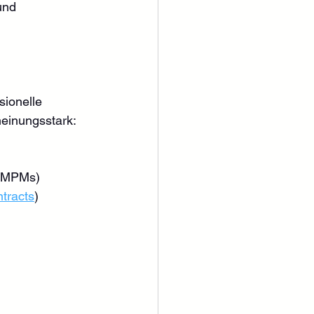
und 
sionelle 
meinungsstark:
, MPMs)
tracts
)