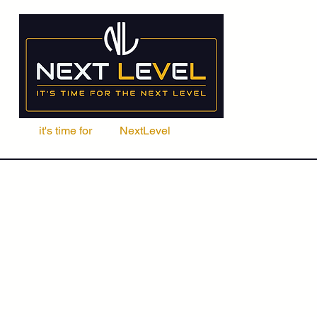
it's time for
Your
NextLevel
ere Fachschule
Kurse
Seminare
ACCA | CIMA | FRM | CFA