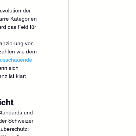
evolution der 
arre Kategorien 
rd das Feld für 
lanzierung von 
nzahlen wie dem 
ausschauende 
enn sich 
z ist klar: 
icht
Standards und 
oder Schweizer 
äuberschutz: 