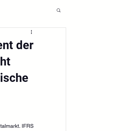
nt der
ht
gische
talmarkt. IFRS 