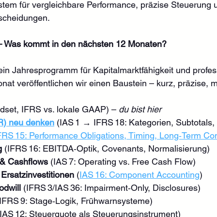
stem für vergleichbare Performance, präzise Steuerung 
scheidungen.
– Was kommt in den nächsten 12 Monaten?
dein Jahresprogramm für Kapitalmarktfähigkeit und profes
at veröffentlichen wir einen Baustein – kurz, präzise, 
ndset, IFRS vs. lokale GAAP) – 
du bist hier
R) neu denken
 (IAS 1 → IFRS 18: Kategorien, Subtotals
FRS 15: Performance Obligations, Timing, Long‑Term Con
g
 (IFRS 16: EBITDA‑Optik, Covenants, Normalisierung)
& Cashflows
 (IAS 7: Operating vs. Free Cash Flow)
Ersatzinvestitionen
 (
IAS 16: Component Accounting
)
odwill
 (IFRS 3/IAS 36: Impairment‑Only, Disclosures)
(IFRS 9: Stage‑Logik, Frühwarnsysteme)
(IAS 12: Steuerquote als Steuerungsinstrument)