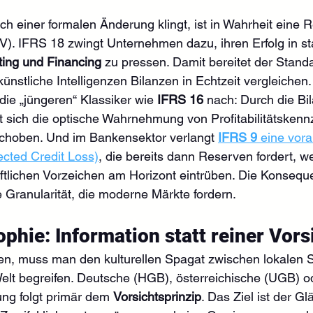
ch einer formalen Änderung klingt, ist in Wahrheit eine R
). IFRS 18 zwingt Unternehmen dazu, ihren Erfolg in st
ting und Financing
 zu pressen. Damit bereitet der Standa
 künstliche Intelligenzen Bilanzen in Echtzeit vergleichen.
die „jüngeren“ Klassiker wie 
IFRS 16
 nach: Durch die Bi
t sich die optische Wahrnehmung von Profitabilitätsken
hoben. Und im Bankensektor verlangt 
IFRS 9
 eine vor
cted Credit Loss)
, die bereits dann Reserven fordert, w
aftlichen Vorzeichen am Horizont eintrüben. Die Konsequen
e Granularität, die moderne Märkte fordern.
ophie: Information statt reiner Vors
n, muss man den kulturellen Spagat zwischen lokalen 
Welt begreifen. Deutsche (HGB), österreichische (UGB) 
g folgt primär dem 
Vorsichtsprinzip
. Das Ziel ist der Gl