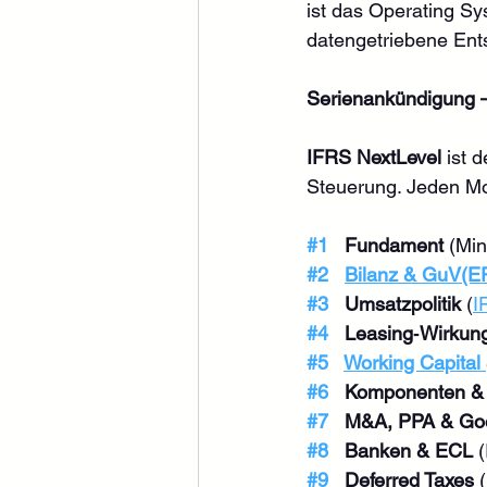
ist das Operating Sy
datengetriebene Ent
Serienankündigung 
IFRS NextLevel
 ist 
Steuerung. Jeden Mon
#1
   Fundament
 (Mi
#2
Bilanz & GuV(E
#3
   Umsatzpolitik
 (
I
#4
   Leasing‑Wirkun
#5
Working Capital 
#6
   Komponenten & 
#7
   M&A, PPA & Go
#8
   Banken & ECL
 
#9
   Deferred Taxes
 