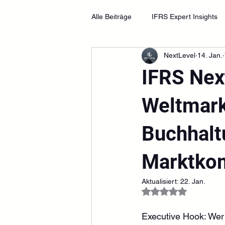
Alle Beiträge
IFRS Expert Insights
NextLevel
14. Jan.
IFRS Master Strategy (12 Teile)
IFRS Nex
Weltmark
Buchhalt
Marktko
Aktualisiert:
22. Jan.
Mit NaN von 5 Ster
Executive Hook: Wer 