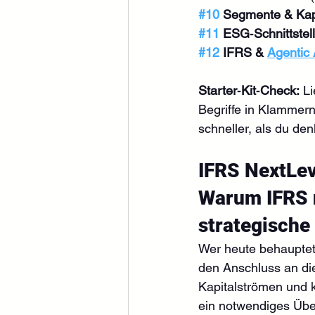
#10
 Segmente & Kap
#11
 ESG‑Schnittstel
#12
 IFRS & 
Agentic 
Starter‑Kit‑Check:
 L
Begriffe in Klammer
schneller, als du den
IFRS NextLev
Warum IFRS n
strategisch
Wer heute behauptet,
den Anschluss an die
Kapitalströmen und k
ein notwendiges Übel