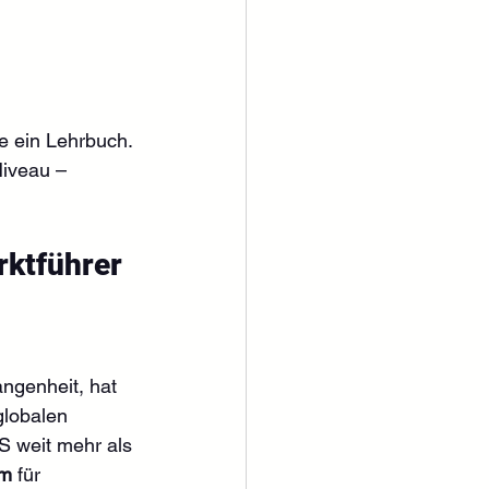
ie ein Lehrbuch. 
Niveau – 
rktführer
ngenheit, hat 
globalen 
S weit mehr als 
em
 für 