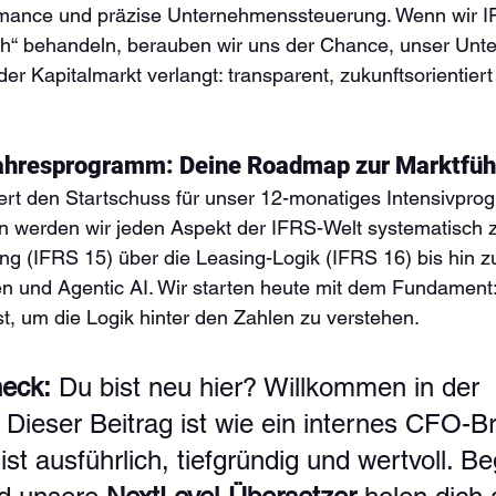
rmance und präzise Unternehmenssteuerung. Wenn wir IF
ch“ behandeln, berauben wir uns der Chance, unser Unt
der Kapitalmarkt verlangt: transparent, zukunftsorientiert
ahresprogramm: Deine Roadmap zur Marktfüh
ert den Startschuss für unser 12-monatiges Intensivpro
erden wir jeden Aspekt der IFRS-Welt systematisch z
ng (IFRS 15) über die Leasing-Logik (IFRS 16) bis hin zur
n und Agentic AI. Wir starten heute mit dem Fundament
st, um die Logik hinter den Zahlen zu verstehen.
heck:
 Du bist neu hier? Willkommen in der 
 Dieser Beitrag ist wie ein internes CFO-Br
ist ausführlich, tiefgründig und wertvoll. Beg