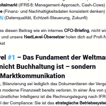
italmarkt
 (IFRS 8: Management‑Approach, Cash‑Cows)
le
 (Finanz‑ und Nachhaltigkeitsdaten konsistent denken)
AI
 (Datenqualität, Echtzeit‑Steuerung, Zukunft)
ies diesen Beitrag wie ein internes 
CFO‑Briefing
, nicht w
n und unsere 
NextLevel‑Übersetzer
 holen dich auf Profi‑
kst
el 
#1
 – Das Fundament der Weltma
icht Buchhaltung ist – sondern 
e Marktkommunikation
 Bilanzierung sei lediglich das Dokumentieren der Verga
 moderne Finanzwelt bereits verloren. In einer Ära von 
ünstlicher Intelligenz ist die Rechnungslegung nach IFR
 der Compliance: Sie ist das 
strategische Betriebssyst