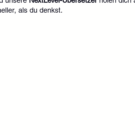
 unsere 
NextLevel-Übersetzer
 holen dich 
eller, als du denkst.