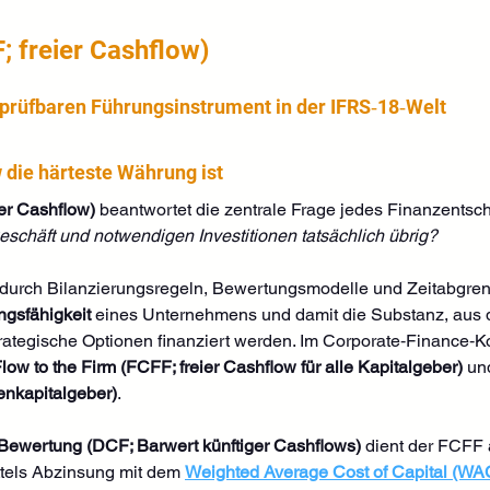
; freier Cashflow)
prüfbaren Führungsinstrument in der IFRS‑18‑Welt
die härteste Währung ist
er Cashflow)
 beantwortet die zentrale Frage jedes Finanzentsch
eschäft und notwendigen Investitionen tatsächlich übrig?
urch Bilanzierungsregeln, Bewertungsmodelle und Zeitabgrenzu
ngsfähigkeit
 eines Unternehmens und damit die Substanz, aus 
trategische Optionen finanziert werden. Im Corporate‑Finance‑Ko
ow to the Firm (FCFF; freier Cashflow für alle Kapitalgeber)
 un
enkapitalgeber)
. 
ewertung (DCF; Barwert künftiger Cashflows)
 dient der FCFF 
ttels Abzinsung mit dem 
Weighted Average Cost of Capital (WAC