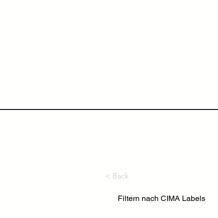
NextLevel College
Höh
< Back
Filtern nach CIMA Labels