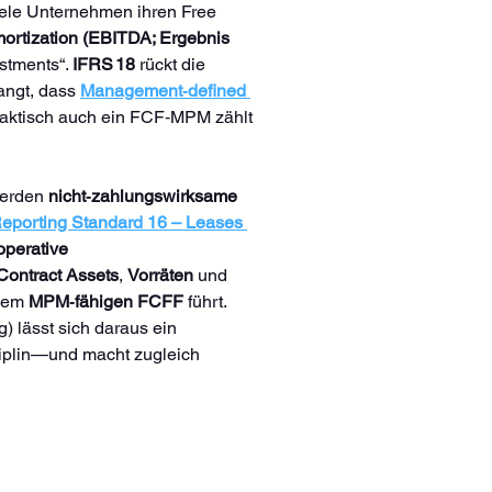
viele Unternehmen ihren Free 
mortization (EBITDA; Ergebnis 
stments“. 
IFRS 18
 rückt die 
angt, dass 
Management‑defined 
faktisch auch ein FCF‑MPM zählt 
werden 
nicht‑zahlungswirksame 
 Reporting Standard 16 – Leases 
operative 
Contract Assets
, 
Vorräten
 und 
nem 
MPM‑fähigen FCFF
 führt. 
 lässt sich daraus ein 
sziplin—und macht zugleich 