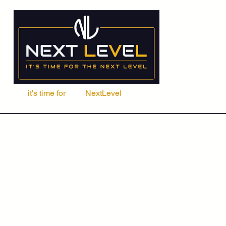
it's time for
Your
NextLevel
ere Fachschule
Kurse
Seminare
ACCA | CIMA | FRM | CFA