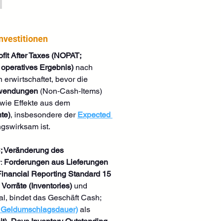
nvestitionen
fit After Taxes (NOPAT; 
 operatives Ergebnis)
 nach 
erwirtschaftet, bevor die 
fwendungen
 (Non‑Cash‑Items) 
wie Effekte aus dem 
te)
, insbesondere der 
Expected 
ngswirksam ist.
; Veränderung des 
: 
Forderungen aus Lieferungen 
 Financial Reporting Standard 15 
 
Vorräte (Inventories)
 und 
al, bindet das Geschäft Cash; 
 Geldumschlagsdauer)
 als 