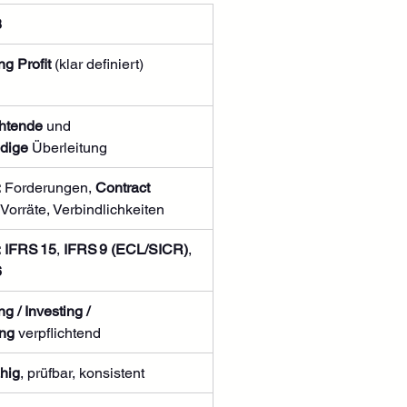
8
ng Profit
 (klar definiert)
chtende
 und 
ndige
 Überleitung
:
 Forderungen, 
Contract 
 Vorräte, Verbindlichkeiten
:
IFRS 15
, 
IFRS 9 (ECL/SICR)
, 
6
g / Investing / 
ing
 verpflichtend
hig
, prüfbar, konsistent