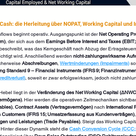
Cash: die Herleitung über NOPAT, Working Capital und I
flows beginnt operativ. Ausgangspunkt ist der 
Net Operating Pro
rn)
, der sich aus dem 
Earnings Before Interest and Taxes (EBIT;
beschreibt, was das Kerngeschäft nach Abzug der Ertragsteuern 
ichtigt wird. Anschließend werden 
nicht‑zahlungswirksame Au
cherweise 
Abschreibungen
, 
Wertminderungen (Impairments)
 so
ing Standard 9 – Financial Instruments (IFRS 9; Finanzinstrumen
editverlust)
, soweit er zwar erfolgswirksam, jedoch nicht zahlu
Hebel liegt in der 
Veränderung des Net Working Capital (ΔNWC
ermögens)
. Hier werden die operativen Zeitmechaniken sichtbar
ables)
, 
Contract Assets (Vertragsvermögen)
 nach 
International
h Customers (IFRS 15; Umsatzerfassung aus Kundenverträgen)
,
ngen und Leistungen (Trade Payables)
. Steigt das Working Capit
. Hinter dieser Dynamik steht die 
Cash Conversion Cycle (CCC;