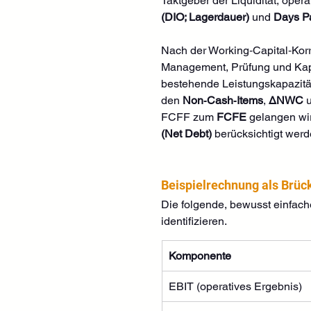
Taktgeber der Liquidität, operat
(DIO; Lagerdauer)
 und 
Days Pa
Nach der Working‑Capital‑Korre
Management, Prüfung und Kapit
bestehende Leistungskapazität
den 
Non‑Cash‑Items
, 
ΔNWC
 
FCFF zum 
FCFE
 gelangen wi
(Net Debt)
 berücksichtigt werd
Beispielrechnung als Brü
Die folgende, bewusst einfache
identifizieren.
Komponente
EBIT (operatives Ergebnis)