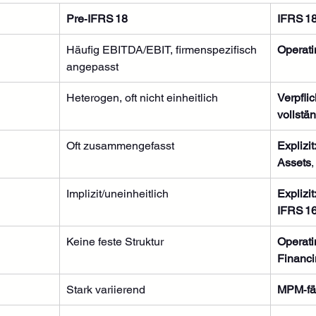
Pre‑IFRS 18
IFRS 1
Häufig EBITDA/EBIT, firmenspezifisch 
Operati
angepasst
Heterogen, oft nicht einheitlich
Verpfli
vollstä
Oft zusammengefasst
Explizit
Assets
,
Implizit/uneinheitlich
Explizit
IFRS 1
Keine feste Struktur
Operatin
Financ
Stark variierend
MPM‑fä