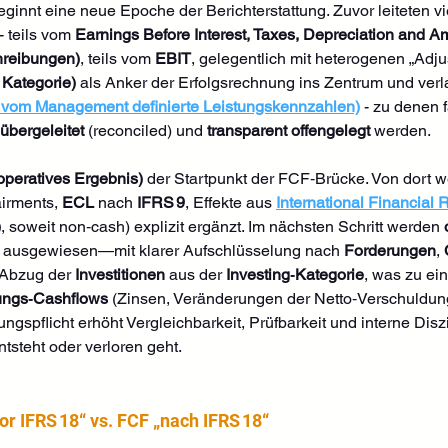
eginnt eine neue Epoche der Berichterstattung. Zuvor leiteten 
 teils vom 
Earnings Before Interest, Taxes, Depreciation and A
hreibungen)
, teils vom 
EBIT
, gelegentlich mit heterogenen „Adju
 Kategorie)
 als Anker der Erfolgsrechnung ins Zentrum und verl
vom Management definierte Leistungskennzahlen)
- zu denen 
übergeleitet
 (reconciled) und 
transparent offengelegt
 werden.
(operatives Ergebnis)
 der Startpunkt der FCF‑Brücke. Von dort 
irments, 
ECL
 nach 
IFRS 9
, Effekte aus 
International Financial
)
, soweit non‑cash) explizit ergänzt. Im nächsten Schritt werden 
 
ausgewiesen—mit klarer Aufschlüsselung nach 
Forderungen
, 
r Abzug der 
Investitionen
 aus der 
Investing‑Kategorie
, was zu ei
ungs‑Cashflows
 (Zinsen, Veränderungen der Netto‑Verschuldung)
tungspflicht erhöht Vergleichbarkeit, Prüfbarkeit und interne Di
tsteht oder verloren geht.
r IFRS 18“ vs. FCF „nach IFRS 18“