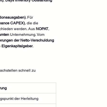
t)
, 
Days Inventory Outstanding 
itionsausgaben)
. Für 
tenance CAPEX)
, die die 
schieden werden. Aus 
NOPAT
, 
amten
 Unternehmung. Vom 
rungen der Netto‑Verschuldung 
 
Eigenkapitalgeber
.
achstellen schnell zu 
rung
spunkt der Herleitung