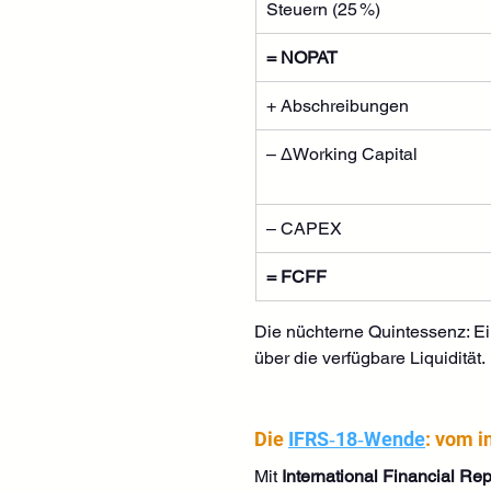
Steuern (25 %)
= NOPAT
+ Abschreibungen
– ΔWorking Capital
– CAPEX
= FCFF
Die nüchterne Quintessenz: Ei
über die verfügbare Liquidität.
Die 
IFRS‑18‑Wende
: vom i
Mit 
International Financial Re