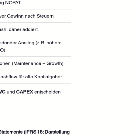
ung NOPAT
ver Gewinn nach Steuern
ash, daher addiert
dender Anstieg (z. B. höhere 
O)
tionen (Maintenance + Growth)
Cashflow für alle Kapitalgeber
WC
 und 
CAPEX
 entscheiden 
Statements (IFRS 18; Darstellung 