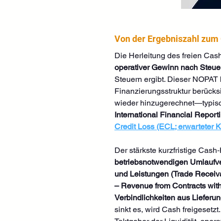
Von der Ergebniszahl zum 
Die Herleitung des freien Cash
operativer Gewinn nach Steue
Steuern ergibt. Dieser NOPAT 
Finanzierungsstruktur berücks
wieder hinzugerechnet—typis
International Financial Report
Credit Loss (ECL; erwarteter Kr
Der stärkste kurzfristige Cash‑
betriebsnotwendigen Umlaufv
und Leistungen (Trade Receiv
– Revenue from Contracts wit
Verbindlichkeiten aus Lieferu
sinkt es, wird Cash freigesetzt