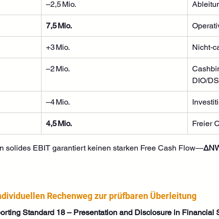
–2,5 Mio.
Ableit
7,5 Mio.
Operati
+3 Mio.
Nicht‑c
–2 Mio.
Cashbin
DIO/DS
–4 Mio.
Investi
4,5 Mio.
Freier 
n solides EBIT garantiert keinen starken Free Cash Flow—
ΔN
ndividuellen Rechenweg zur prüfbaren Überleitung
porting Standard 18 – Presentation and Disclosure in Financial 