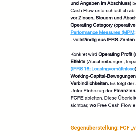
und Angaben im Abschluss)
 b
Cash Flow unterschiedlich ab -
vor Zinsen, Steuern und Absc
Operating Category (operative
Performance Measures (MPM; 
- 
vollständig aus IFRS‑Zahlen 
Konkret wird 
Operating Profit 
Effekte
 (Abschreibungen, Impa
(IFRS 16; Leasingverhältnisse
Working‑Capital‑Bewegungen
Verbindlichkeiten
. Es folgt de
Unter Einbezug der 
Finanzier
FCFE
 ableiten. Diese Überlei
sichtbar, 
wo
 Free Cash Flow en
Gegenüberstellung: FCF „vo