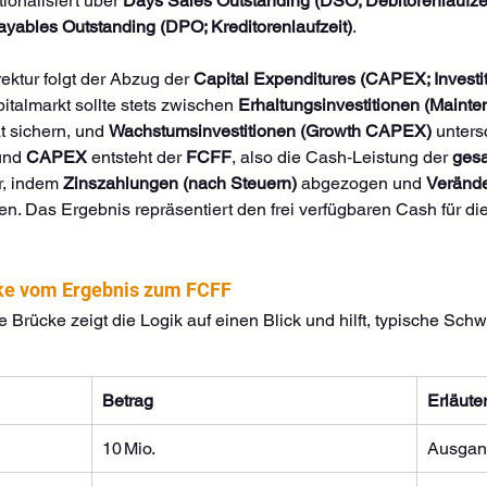
ionalisiert über 
Days Sales Outstanding (DSO; Debitorenlaufzei
yables Outstanding (DPO; Kreditorenlaufzeit)
.
ktur folgt der Abzug der 
Capital Expenditures (CAPEX; Invest
almarkt sollte stets zwischen 
Erhaltungsinvestitionen (Main
 sichern, und 
Wachstumsinvestitionen (Growth CAPEX)
 unter
und 
CAPEX
 entsteht der 
FCFF
, also die Cash‑Leistung der 
ges
r, indem 
Zinszahlungen (nach Steuern)
 abgezogen und 
Verände
en. Das Ergebnis repräsentiert den frei verfügbaren Cash für die
cke vom Ergebnis zum FCFF
 Brücke zeigt die Logik auf einen Blick und hilft, typische Schw
Betrag
Erläute
10 Mio.
Ausgang