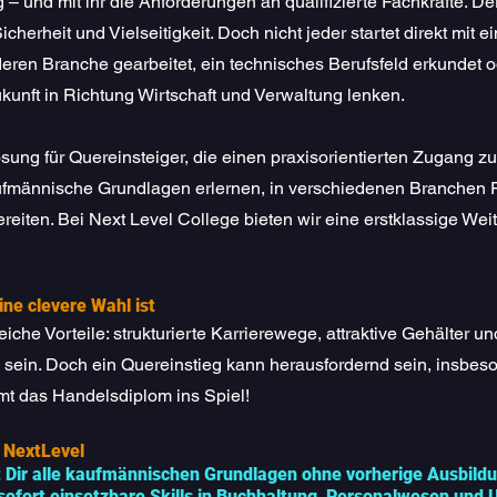
g – und mit ihr die Anforderungen an qualifizierte Fachkräfte. D
herheit und Vielseitigkeit. Doch nicht jeder startet direkt mit
nderen Branche gearbeitet, ein technisches Berufsfeld erkundet 
kunft in Richtung Wirtschaft und Verwaltung lenken.
ösung für Quereinsteiger, die einen praxisorientierten Zugang
ufmännische Grundlagen erlernen, in verschiedenen Branchen F
reiten. Bei Next Level College bieten wir eine erstklassige Weit
ne clevere Wahl ist
iche Vorteile: strukturierte Karrierewege, attraktive Gehälter u
sein. Doch ein Quereinstieg kann herausfordernd sein, insbeso
t das Handelsdiplom ins Spiel!
i NextLevel
lt Dir alle kaufmännischen Grundlagen ohne vorherige Ausbild
t sofort einsetzbare Skills in Buchhaltung, Personalwesen un