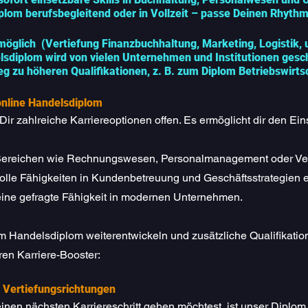
iplom berufsbegleitend oder in Vollzeit – passe Deinen Rhythm
öglich (Vertiefung Finanzbuchhaltung, Marketing, Logistik, 
sdiplom wird von vielen Unternehmen und Institutionen gesc
g zu höheren Qualifikationen, z. B. zum Diplom Betriebswirts
online Handelsdiplom
r zahlreiche Karriereoptionen offen. Es ermöglicht dir den Ein
 Bereichen wie Rechnungswesen, Personalmanagement oder Ve
olle Fähigkeiten in Kundenbetreuung und Geschäftsstrategien e
ine gefragte Fähigkeit in modernen Unternehmen.
 Handelsdiplom weiterentwickeln und zusätzliche Qualifikatio
eren Karriere-Booster:
t Vertiefungsrichtungen
nen nächsten Karriereschritt gehen möchtest, ist unser
Diplom 