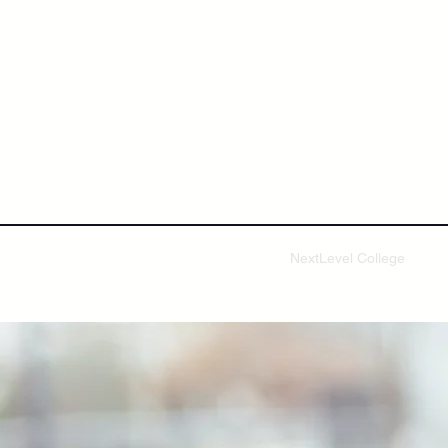
NextLevel College
Höh