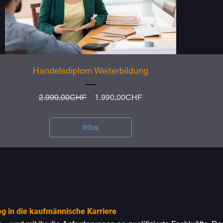
Handelsdiplom Weiterbildung
Standardpreis
Sale-
2.990,00CHF
1.990,00CHF
Preis
Infos
eg in die kaufmännische Karriere