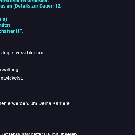
us an (Details zur Dauer: 12
u.a)
hätzt.
chafter HF.
stieg in verschiedene
rwaltung.
ntwickelst.
nen erwerben, um Deine Karriere
Betriebswirtschafter HF mit unseren