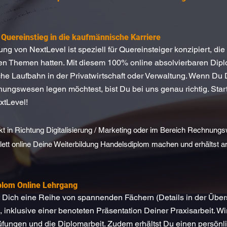
 Quereinstieg in die kaufmännische Karriere
g von NextLevel ist speziell für Quereinsteiger konzipiert, die
 Themen hatten. Mit diesem 100% online absolvierbaren Diplom
iche Laufbahn in der Privatwirtschaft oder Verwaltung. Wenn Du
ungswesen legen möchtest, bist Du bei uns genau richtig. Starte 
xtLevel!
in Richtung Digitalisierung / Marketing oder im Bereich Rechnungs
mplett online Deine Weiterbildung Handelsdiplom machen und erhältst
plom Online Lehrgang
Dich eine Reihe von spannenden Fächern (Details in der Übersi
nklusive einer benoteten Präsentation Deiner Praxisarbeit. Wi
üfungen und die Diplomarbeit. Zudem erhältst Du einen persönlic