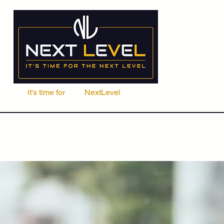
it's time for
Your
NextLevel
ere Fachschule
Kurse
Seminare
ACCA | CIMA | FRM | CFA