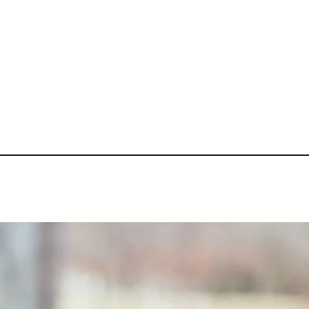
IHK Kurse ONLINE (D)
Glossar
BLOG
Wir über uns