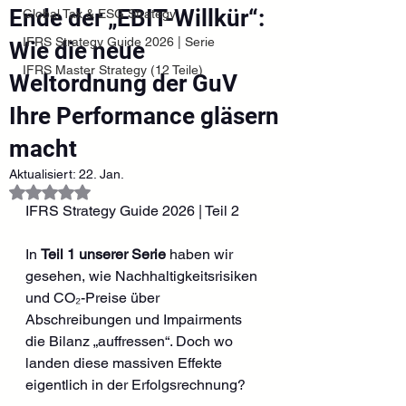
Ende der „EBIT-Willkür“:
Global Tax & ESG Strategy
IFRS Strategy Guide 2026 | Serie
Wie die neue
IFRS Master Strategy (12 Teile)
Weltordnung der GuV
Ihre Performance gläsern
macht
Aktualisiert:
22. Jan.
Mit NaN von 5 Sternen bewertet.
IFRS Strategy Guide 2026 | Teil 2
In 
Teil 1 unserer Serie
 haben wir 
gesehen, wie Nachhaltigkeitsrisiken 
und CO₂-Preise über 
Abschreibungen und Impairments 
die Bilanz „auffressen“. Doch wo 
landen diese massiven Effekte 
eigentlich in der Erfolgsrechnung?