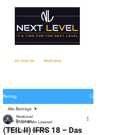
it's time for
Your
NextLevel
Beitrag
Alle Beiträge
NextLevel
Alle Beiträge
3. Jan.
8 Min. Lesezeit
(TEIL II) IFRS 18 – Das
IFRS Expert Insights