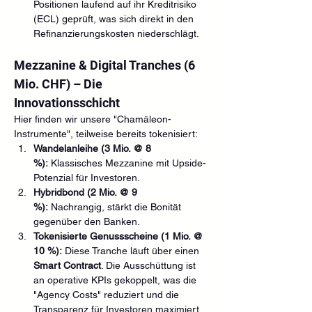
Positionen laufend auf ihr Kreditrisiko 
(ECL) geprüft, was sich direkt in den 
Refinanzierungskosten niederschlägt.
Mezzanine & Digital Tranches (6 
Mio. CHF) – Die 
Innovationsschicht
Hier finden wir unsere "Chamäleon-
Instrumente", teilweise bereits tokenisiert:
Wandelanleihe (3 Mio. @ 8 
%):
 Klassisches Mezzanine mit Upside-
Potenzial für Investoren.
Hybridbond (2 Mio. @ 9 
%):
 Nachrangig, stärkt die Bonität 
gegenüber den Banken.
Tokenisierte Genussscheine (1 Mio. @ 
10 %):
 Diese Tranche läuft über einen 
Smart Contract
. Die Ausschüttung ist 
an operative KPIs gekoppelt, was die 
"Agency Costs" reduziert und die 
Transparenz für Investoren maximiert.