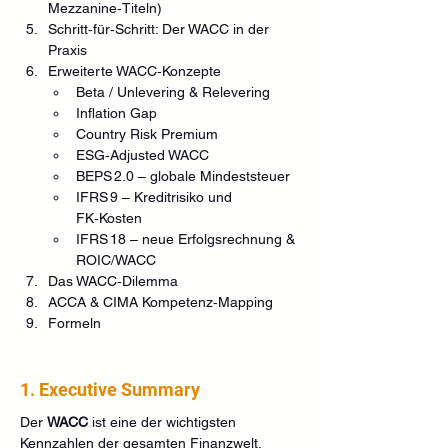
Mezzanine‑Titeln)
Schritt‑für‑Schritt: Der WACC in der 
Praxis
Erweiterte WACC‑Konzepte
Beta / Unlevering & Relevering
Inflation Gap
Country Risk Premium
ESG‑Adjusted WACC
BEPS 2.0 – globale Mindeststeuer
IFRS 9 – Kreditrisiko und 
FK‑Kosten
IFRS 18 – neue Erfolgsrechnung & 
ROIC/WACC
Das WACC‑Dilemma
ACCA & CIMA Kompetenz‑Mapping
Formeln
1. Executive Summary
Der 
WACC
 ist eine der wichtigsten 
Kennzahlen der gesamten Finanzwelt.