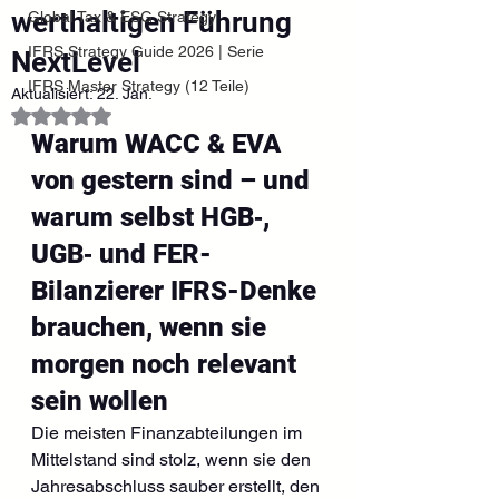
werthaltigen Führung
Global Tax & ESG Strategy
IFRS Strategy Guide 2026 | Serie
NextLevel
IFRS Master Strategy (12 Teile)
Aktualisiert:
22. Jan.
Mit NaN von 5 Sternen bewertet.
Warum WACC & EVA 
von gestern sind – und 
warum selbst HGB‑, 
UGB‑ und FER-
Bilanzierer IFRS-Denke 
brauchen, wenn sie 
morgen noch relevant 
sein wollen
Die meisten Finanzabteilungen im 
Mittelstand sind stolz, wenn sie den 
Jahresabschluss sauber erstellt, den 