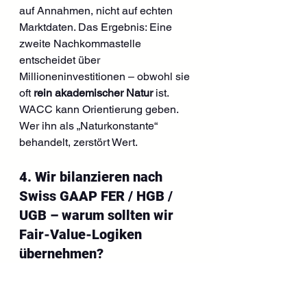
auf Annahmen, nicht auf echten 
Marktdaten. Das Ergebnis: Eine 
zweite Nachkommastelle 
entscheidet über 
Millioneninvestitionen – obwohl sie 
oft 
rein akademischer Natur
 ist.
WACC kann Orientierung geben. 
Wer ihn als „Naturkonstante“ 
behandelt, zerstört Wert.
4. Wir bilanzieren nach 
Swiss GAAP FER / HGB / 
UGB – warum sollten wir 
Fair-Value-Logiken 
übernehmen?
Weil der Markt nicht fragt, 
wie
 Sie 
bilanzieren. Der Markt fragt:
Wie belastbar sind die Werte?