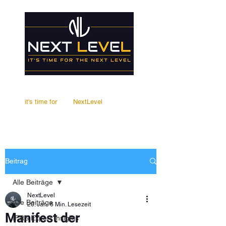
it's time for
Your
NextLevel
Beitrag
Alle Beiträge
NextLevel
Alle Beiträge
20. Jan.
6 Min. Lesezeit
Manifest der
IFRS Expert Insights