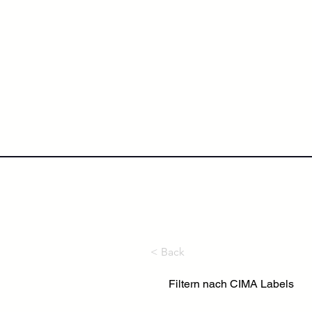
NextLevel College
Höh
< Back
Filtern nach CIMA Labels