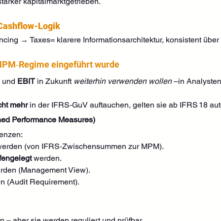
stärker kapitalmarktgetrieben.
 Cashflow-Logik
cing → Taxes= klarere Informationsarchitektur, konsistent übe
PM‑Regime eingeführt wurde
 und 
EBIT
 in Zukunft 
weiterhin verwenden wollen
 –in Analyste
cht mehr
 in der IFRS‑GuV auftauchen, gelten sie ab IFRS 18 aut
ed Performance Measures)
enzen:
werden (von IFRS‑Zwischensummen zur MPM).
fengelegt
 werden.
rden (Management View).
n (Audit Requirement).
– aber sie werden reguliert und prüfbar.