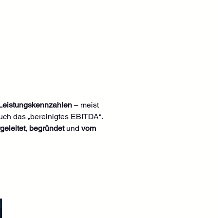
e Leistungskennzahlen
 – meist 
uch das „bereinigtes EBITDA“. 
eleitet
, 
begründet
 und 
vom 