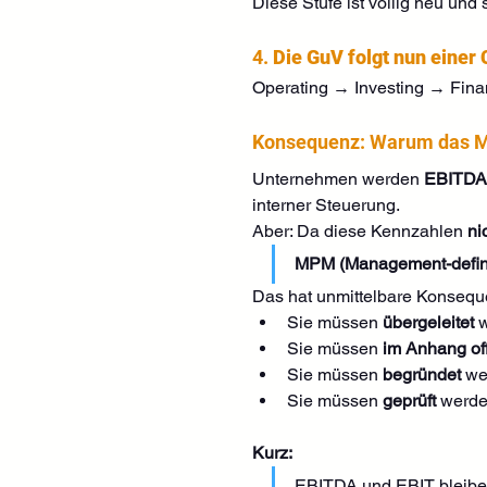
Diese Stufe ist völlig neu und 
4. 
Die GuV folgt nun einer
Operating → Investing → Finan
Konsequenz: Warum das M
Unternehmen werden 
EBITDA
interner Steuerung.
Aber: Da diese Kennzahlen 
ni
MPM (Management-defin
Das hat unmittelbare Konsequ
Sie müssen 
übergeleitet
 
Sie müssen 
im Anhang of
Sie müssen 
begründet
 we
Sie müssen 
geprüft
 werde
Kurz:
EBITDA und EBIT bleiben 