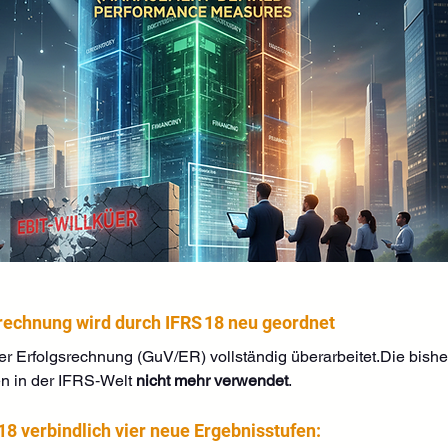
rechnung wird durch IFRS 18 neu geordnet
der Erfolgsrechnung (GuV/ER) vollständig überarbeitet.Die bish
n in der IFRS‑Welt 
nicht mehr verwendet
.
 18 verbindlich vier neue Ergebnisstufen: