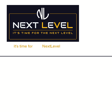
it's time for
Your
NextLevel
ere Fachschule
Kurse
Seminare
ACCA | CIMA | FRM | CFA