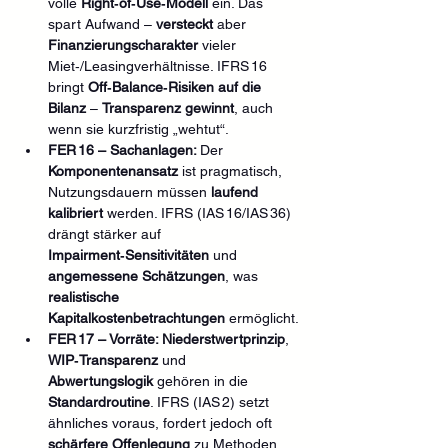
volle 
Right‑of‑Use‑Modell
 ein. Das 
spart Aufwand – 
versteckt
 aber 
Finanzierungscharakter
 vieler 
Miet‑/Leasingverhältnisse. IFRS 16 
bringt 
Off‑Balance‑Risiken auf die 
Bilanz
 – 
Transparenz gewinnt
, auch 
wenn sie kurzfristig „wehtut“.
FER 16 – Sachanlagen: 
Der 
Komponentenansatz
 ist pragmatisch, 
Nutzungsdauern müssen 
laufend 
kalibriert
 werden. IFRS (IAS 16/IAS 36) 
drängt stärker auf 
Impairment‑Sensitivitäten
 und 
angemessene Schätzungen
, was 
realistische 
Kapitalkostenbetrachtungen
 ermöglicht.
FER 17 – Vorräte: Niederstwertprinzip
, 
WIP‑Transparenz
 und 
Abwertungslogik
 gehören in die 
Standardroutine
. IFRS (IAS 2) setzt 
ähnliches voraus, fordert jedoch oft 
schärfere Offenlegung
 zu Methoden 