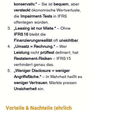
konservativ.“
 – Sie ist 
bequem
, aber 
versteckt
 ökonomische Wertverluste, 
die 
Impairment‑Tests
 in IFRS 
offenlegen würden.
„Leasing ist nur Miete.“
 – Ohne 
IFRS 16
 bleibt die 
Finanzierungsrealität
 oft 
unsichtbar
.
„Umsatz = Rechnung.“
 – Wer 
Leistung
 nicht 
prüffest
 definiert, hat 
Restatement‑Risiken
 – IFRS 15 
verhindert genau das.
„Weniger Disclosure = weniger 
Angriffsfläche.“
 – In Wahrheit heißt es 
weniger Vertrauen
. Märkte preisen 
Unsicherheit
 ein.
Vorteile & Nachteile (ehrlich 
abgewogen)
Was für FER spricht:
Schnelle Implementierung
, 
geringere 