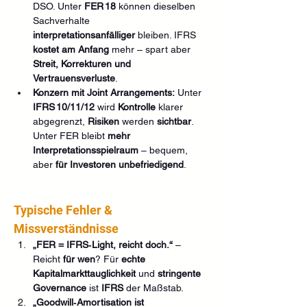
DSO. Unter 
FER 18
 können dieselben 
Sachverhalte 
interpretationsanfälliger
 bleiben. IFRS 
kostet am Anfang
 mehr – spart aber 
Streit, Korrekturen und 
Vertrauensverluste
.
Konzern mit Joint Arrangements:
 Unter 
IFRS 10/11/12
 wird 
Kontrolle
 klarer 
abgegrenzt, 
Risiken
 werden 
sichtbar
. 
Unter FER bleibt 
mehr 
Interpretationsspielraum
 – bequem, 
aber 
für Investoren unbefriedigend
.
Typische Fehler & 
Missverständnisse
„FER = IFRS‑Light, reicht doch.“
 – 
Reicht 
für wen
? Für 
echte 
Kapitalmarkttauglichkeit
 und 
stringente 
Governance
 ist 
IFRS
 der Maßstab.
„Goodwill‑Amortisation ist 