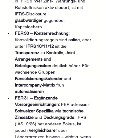
in IFRS 9. Wer Zins‑, Währungs‑ und 
Rohstoffrisiken aktiv steuert, ist mit 
IFRS‑Disclosure 
glaubwürdiger
 gegenüber 
Kapitalgebern.
FER 30 – Konzernrechnung: 
Konsolidierungsregeln sind 
solide
, aber 
unter 
IFRS 10/11/12
 ist die 
Transparenz
 zu 
Kontrolle, Joint 
Arrangements und 
Beteiligungsrisiken
 deutlich höher. Für 
wachsende Gruppen: 
Konsolidierungskalender
 und 
Intercompany‑Matrix
 früh 
automatisieren
.
FER 31 – Ergänzende 
Vorsorgeeinrichtungen: 
FER adressiert 
Schweizer Spezifika
 wie 
technische 
Zinssätze
 und 
Deckungsgrade
. IFRS 
(IAS 19/26) hat anderen Fokus, ist 
jedoch 
vergleichbarer
 über 
Ländergrenzen hinweg – wichtig, wenn 