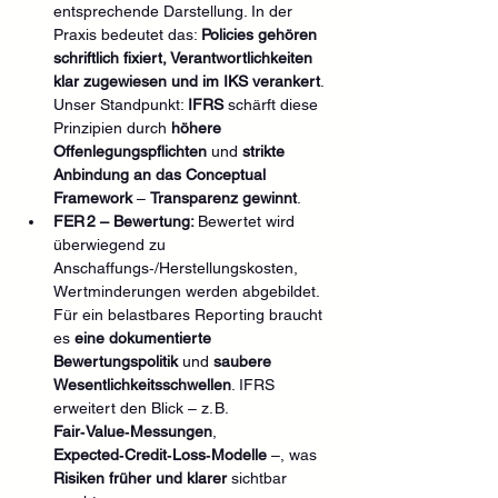
entsprechende Darstellung. In der 
Praxis bedeutet das: 
Policies gehören 
schriftlich fixiert, Verantwortlichkeiten 
klar zugewiesen und im IKS verankert
. 
Unser Standpunkt: 
IFRS
 schärft diese 
Prinzipien durch 
höhere 
Offenlegungspflichten
 und 
strikte 
Anbindung an das Conceptual 
Framework
 – 
Transparenz gewinnt
.
FER 2 – Bewertung: 
Bewertet wird 
überwiegend zu 
Anschaffungs‑/Herstellungskosten, 
Wertminderungen werden abgebildet. 
Für ein belastbares Reporting braucht 
es 
eine dokumentierte 
Bewertungspolitik
 und 
saubere 
Wesentlichkeitsschwellen
. IFRS 
erweitert den Blick – z. B. 
Fair‑Value‑Messungen
, 
Expected‑Credit‑Loss‑Modelle
 –, was 
Risiken früher und klarer
 sichtbar 