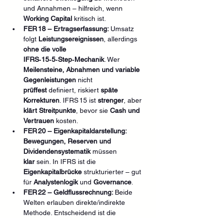
und Annahmen – hilfreich, wenn 
Working Capital
 kritisch ist.
FER 18 – Ertragserfassung: 
Umsatz 
folgt 
Leistungsereignissen
, allerdings 
ohne die volle 
IFRS‑15‑5‑Step‑Mechanik
. Wer 
Meilensteine, Abnahmen und variable 
Gegenleistungen
 nicht 
prüffest
 definiert, riskiert 
späte 
Korrekturen
. IFRS 15 ist 
strenger
, aber 
klärt Streitpunkte
, bevor sie 
Cash und 
Vertrauen
 kosten.
FER 20 – Eigenkapitaldarstellung: 
Bewegungen, Reserven und 
Dividendensystematik
 müssen 
klar
 sein. In IFRS ist die 
Eigenkapitalbrücke
 strukturierter – gut 
für 
Analystenlogik
 und 
Governance
.
FER 22 – Geldflussrechnung: 
Beide 
Welten erlauben direkte/indirekte 
Methode. Entscheidend ist die 