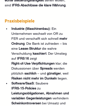
echte Steuerungsfähigkeit
 sehen wollen, 
sind 
IFRS‑Abschlüsse die klare Währung
.
Praxisbeispiele
Industrie (Maschinenbau):
 Ein 
Unternehmen wechselt von OR zu 
FER und verschafft sich schnell 
mehr 
Ordnung
. Die Bank ist zufrieden – bis 
eine 
Lease‑Struktur
 die wahre 
Verschuldung 
kaschiert
. Der Umstieg 
auf 
IFRS 16
 zeigt 
Right‑of‑Use‑Verpflichtungen
 klar; die 
Diskussionen über 
Spreads
 werden 
plötzlich 
sachlich
 – und 
günstiger
, weil 
Risiken nicht mehr im Dunkeln
 liegen.
Software/SaaS:
 Saubere 
IFRS‑15‑Policies
 zu 
Leistungsobligationen, Abnahmen und 
variablen Gegenleistungen
 verhindern 
Scheinkontroversen
 bei Umsatz und 