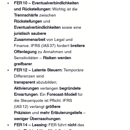
FER 10 – Eventualverbindlichkeiten 
und Rückstellungen: 
Wichtig ist die 
Trennschärfe
 zwischen 
Rückstellungen
 und 
Eventualverbindlichkeiten
 sowie eine 
juristisch saubere 
Zusammenarbeit
 von Legal und 
Finance. IFRS (IAS 37) fordert 
breitere 
Offenlegung
 zu Annahmen und 
Sensitivitäten – 
Risiken werden 
greifbarer
.
FER 12 – Latente Steuern: 
Temporäre 
Differenzen sind 
transparent
 abzubilden; 
Aktivierungen
 verlangen 
begründete 
Erwartungen
. Ein 
Forecast‑Modell
 für 
die Steuerquote ist Pflicht. IFRS 
(IAS 12) verlangt 
größere 
Präzision
 und 
mehr Erläuterungstiefe
 – 
weniger Überraschungen
.
FER 14 – Leasing: 
FER führt 
nicht
 das 