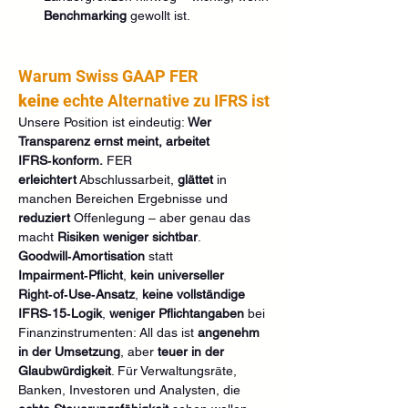
Benchmarking
 gewollt ist.
Warum Swiss GAAP FER 
keine
 echte Alternative zu IFRS ist
Unsere Position ist eindeutig: 
Wer 
Transparenz ernst meint, arbeitet 
IFRS‑konform.
 FER 
erleichtert
 Abschlussarbeit, 
glättet
 in 
manchen Bereichen Ergebnisse und 
reduziert
 Offenlegung – aber genau das 
macht 
Risiken weniger sichtbar
. 
Goodwill‑Amortisation
 statt 
Impairment‑Pflicht
, 
kein universeller 
Right‑of‑Use‑Ansatz
, 
keine vollständige 
IFRS‑15‑Logik
, 
weniger Pflichtangaben
 bei 
Finanzinstrumenten: All das ist 
angenehm 
in der Umsetzung
, aber 
teuer in der 
Glaubwürdigkeit
. Für Verwaltungsräte, 
Banken, Investoren und Analysten, die 