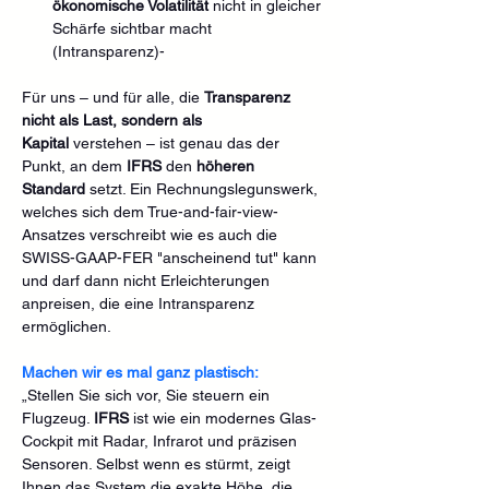
ökonomische Volatilität
 nicht in gleicher 
Schärfe sichtbar macht 
(Intransparenz)- 
Für uns – und für alle, die 
Transparenz 
nicht als Last, sondern als 
Kapital
 verstehen – ist genau das der 
Punkt, an dem 
IFRS
 den 
höheren 
Standard
 setzt. Ein Rechnungslegunswerk, 
welches sich dem True-and-fair-view-
Ansatzes verschreibt wie es auch die 
SWISS-GAAP-FER "anscheinend tut" kann 
und darf dann nicht Erleichterungen 
anpreisen, die eine Intransparenz 
ermöglichen.
Machen wir es mal ganz plastisch:
„Stellen Sie sich vor, Sie steuern ein 
Flugzeug. 
IFRS
 ist wie ein modernes Glas-
Cockpit mit Radar, Infrarot und präzisen 
Sensoren. Selbst wenn es stürmt, zeigt 
Ihnen das System die exakte Höhe, die 