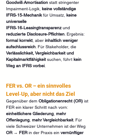
Goodwill‑Amortisation
 statt stringenter 
Impairment‑Logik, 
keine vollständige 
IFRS‑15‑Mechanik
 für Umsatz, 
keine 
universelle 
IFRS‑16‑Leasingtransparenz
 und 
reduzierte Disclosure‑Pflichten
. Ergebnis: 
formal korrekt
, aber 
inhaltlich weniger 
aufschlussreich
. Für Stakeholder, die 
Verlässlichkeit, Vergleichbarkeit und 
Kapitalmarktfähigkeit
 suchen, führt 
kein 
Weg an IFRS vorbei
.
FER vs. OR – ein sinnvolles 
Level‑Up, aber nicht das Ziel
Gegenüber dem 
Obligationenrecht (OR)
 ist 
FER ein klarer Schritt nach vorn: 
einheitlichere Gliederung
, 
mehr 
Offenlegung
, 
mehr Vergleichbarkeit
. Für 
viele Schweizer Unternehmen ist der Weg 
OR → FER
 in der Praxis ein 
vernünftiger 