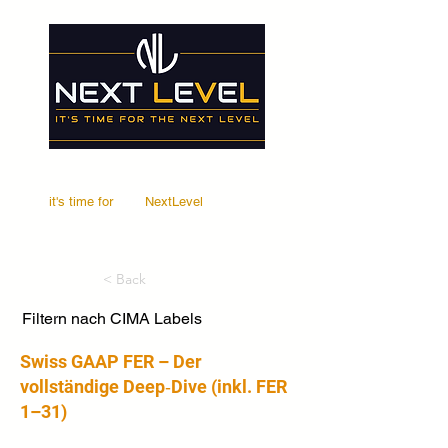
it's time for
Your
NextLevel
< Back
Filtern nach CIMA Labels
Swiss GAAP FER – Der
vollständige Deep‑Dive (inkl. FER
1–31)