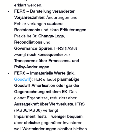
erklärt werden.
FER 5 – Darstellung veränderter 
Vorjahreszahlen: 
Änderungen und 
Fehler verlangen 
saubere 
Restatements
 und 
klare Erläuterungen
. 
Praxis heißt: 
Change‑Logs
, 
Reconciliations
 und 
Governance‑Spuren
. IFRS (IAS 8) 
zwingt 
noch konsequenter
 zur 
Transparenz über Ermessens‑ und 
Policy‑Änderungen
.
FER 6 – Immaterielle Werte (inkl. 
Goodwill
): 
FER erlaubt 
planmäßige 
Goodwill‑Amortisation oder gar die 
Gegenrechnung mit dem EK
. Das 
glättet Ergebnisse, reduziert aber 
Aussagekraft über Wertverluste
. IFRS 
(IAS 36/IAS 38) verlangt 
Impairment‑Tests
 – 
weniger bequem
, 
aber 
ehrlicher
 gegenüber Investoren, 
weil 
Wertminderungen sichtbar
 bleiben.