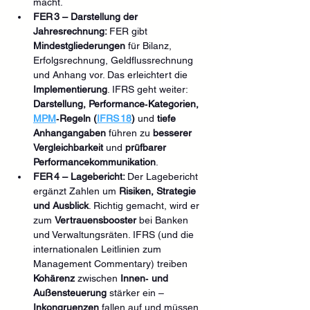
macht.
FER 3 – Darstellung der 
Jahresrechnung: 
FER gibt 
Mindestgliederungen
 für Bilanz, 
Erfolgsrechnung, Geldflussrechnung 
und Anhang vor. Das erleichtert die 
Implementierung
. IFRS geht weiter: 
Darstellung, Performance‑Kategorien, 
MPM
‑Regeln (
IFRS 18
)
 und 
tiefe 
Anhangangaben
 führen zu 
besserer 
Vergleichbarkeit
 und 
prüfbarer 
Performancekommunikation
.
FER 4 – Lagebericht: 
Der Lagebericht 
ergänzt Zahlen um 
Risiken, Strategie 
und Ausblick
. Richtig gemacht, wird er 
zum 
Vertrauensbooster
 bei Banken 
und Verwaltungsräten. IFRS (und die 
internationalen Leitlinien zum 
Management Commentary) treiben 
Kohärenz
 zwischen 
Innen‑ und 
Außensteuerung
 stärker ein – 
Inkongruenzen
 fallen auf und müssen 