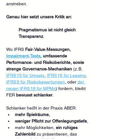
anstreben.
Genau hier setzt unsere Kritik an: 
Pragmatismus ist nicht gleich 
Transparenz
. 
Wo IFRS 
Fair‑Value‑Messungen, 
Impairment‑Tests
, umfassende 
Performance‑ und Risikoberichte, sowie 
strenge Governance‑Mechaniken
 (z. B. 
IFRS 15 für Umsatz
, 
IFRS 16 für Leasing
, 
IFRS 9 für Risikobewertungen
, oder 
der 
neuen IFRS 18 für MPMs
) fordern, bleibt 
FER 
bewusst schlanker
. 
Schlanker heißt in der Praxis ABER: 
mehr Spielräume, 
weniger Pflicht zur Offenlegungstiefe
, 
mehr Möglichkeiten, 
ein ruhiges 
Zahlenbild
 zu präsentieren, das 