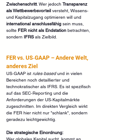
Zwischenschritt
. Wer jedoch 
Transparenz 
als Wettbewerbsvorteil
 versteht, Wissens‑ 
und Kapitalzugang optimieren will und 
international anschlussfähig
 sein muss, 
sollte 
FER nicht als Endstation
 betrachten, 
sondern 
IFRS
 als Zielbild.
FER vs. US‑GAAP – Andere Welt, 
anderes Ziel
US‑GAAP ist 
rules‑based
 und in vielen 
Bereichen noch detaillierter und 
technokratischer als IFRS. Es ist spezifisch 
auf das SEC‑Reporting und die 
Anforderungen der US‑Kapitalmärkte 
zugeschnitten. Im direkten Vergleich wirkt 
die FER hier nicht nur "schlank", sondern 
geradezu leichtgewichtig.
Die strategische Einordnung:
Wer globales Kapital sucht, kommt an 