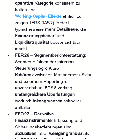
operative Kategorie
 konsistent zu 
halten und 
Working‑Capital‑Effekte
 ehrlich zu 
zeigen. IFRS (IAS 7) fordert 
typischerweise 
mehr Detailtreue
, die 
Finanzierungsbedarf
 und 
Liquiditätsqualität
 besser sichtbar 
macht.
FER 26 – Segmentberichterstattung: 
Segmente folgen der 
internen 
Steuerungslogik
. Klare 
Kohärenz
 zwischen Management‑Sicht 
und externem Reporting ist 
unverzichtbar. IFRS 8 verlangt 
umfangreichere Überleitungen
, 
wodurch 
Inkongruenzen
 schneller 
auffallen.
FER 27 – Derivative 
Finanzinstrumente: 
Erfassung und 
Sicherungsbeziehungen sind 
abzubilden
, aber 
weniger granular
 als 