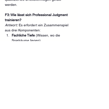
werden.
F3: Wie lässt sich Professional Judgment 
trainieren?
Antwort:
 Es erfordert ein Zusammenspiel 
aus drei Komponenten:
Fachliche Tiefe
 (Wissen, wo die 
Spielräume liegen),
Methodik
 (Anwendung von 
Frameworks zur Fallanalyse), und
Ambiguitätstoleranz
(die Fähigkeit, 
unter Unsicherheit nicht in Panik zu 
verfallen). Im NextLevel College 
trainieren wir dies durch reale Case-
Studies und die Verknüpfung von 
Finanzmathematik mit Psychologie.
F4: Kann KI Professional Judgment jemals 
ersetzen?
Antwort:
 KI kann Daten aggregieren und 