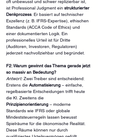
oft unbewusst und schwer replizierbar ist, 
ist Professional Judgment ein 
strukturierter 
Denkprozess
. Er basiert auf technischer 
Exzellenz (z. B. IFRS-Expertise), ethischen 
Standards (ACCA Code of Ethics) und 
einer dokumentierten Logik. Ein 
professionelles Urteil ist für Dritte 
(Auditoren, Investoren, Regulatoren) 
jederzeit nachvollziehbar und begründet.
F2: Warum gewinnt das Thema gerade jetzt 
so massiv an Bedeutung?
Antwort:
 Zwei Treiber sind entscheidend: 
Erstens die 
Automatisierung
 – einfache, 
regelbasierte Entscheidungen trifft heute 
die KI. Zweitens die 
Prinzipienorientierung
 – moderne 
Standards wie IFRS oder globale 
Mindeststeuerregeln lassen bewusst 
Spielräume für die ökonomische Realität. 
Diese Räume können nur durch 
qualifiziertes Urteilsvermögen gefüllt 