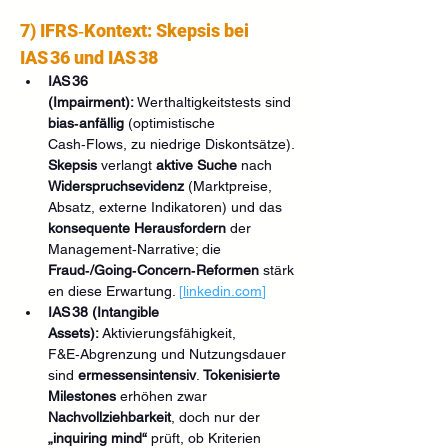
7) IFRS‑Kontext: Skepsis bei 
IAS 36 und IAS 38
IAS 36 
(Impairment):
 Werthaltigkeitstests sind 
bias‑anfällig
 (optimistische 
Cash‑Flows, zu niedrige Diskontsätze). 
Skepsis
 verlangt 
aktive Suche
 nach 
Widerspruchsevidenz
 (Marktpreise, 
Absatz, externe Indikatoren) und das 
konsequente Herausfordern
 der 
Management‑Narrative; die 
Fraud‑/Going‑Concern‑Reformen
 stärk
en diese Erwartung. 
[
linkedin.com
]
IAS 38 (Intangible 
Assets):
 Aktivierungsfähigkeit, 
F&E‑Abgrenzung und Nutzungsdauer 
sind 
ermessensintensiv
. 
Tokenisierte 
Milestones
 erhöhen zwar 
Nachvollziehbarkeit
, doch nur der 
„inquiring mind“
 prüft, ob Kriterien 