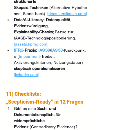
strukturierte 
Skepsis‑Techniken
 (Alternative‑Hypothe
sen, Stand‑back). 
[
docs.familiarize.com
]
Data/AI‑Literacy:
Datenqualität
, 
Evidenzwürdigung
, 
Explainability‑Checks
; Bezug zur 
IAASB‑Technologiepositionierung. 
[
assets.kpmg.com
]
IFRS
‑Praxis:
IAS 36
/
IAS 38
‑Knackpunkt
e (
Impairment
‑Treiber, 
Aktivierungskriterien, Nutzungsdauer) 
skeptisch operationalisieren
. 
[
linkedin.com
]
11) Checkliste: 
„Scepticism‑Ready“ in 12 Fragen
Gibt es eine 
Such‑ und 
Dokumentationspflicht
 für 
widersprüchliche 
Evidenz
 (Contradictory Evidence)? 