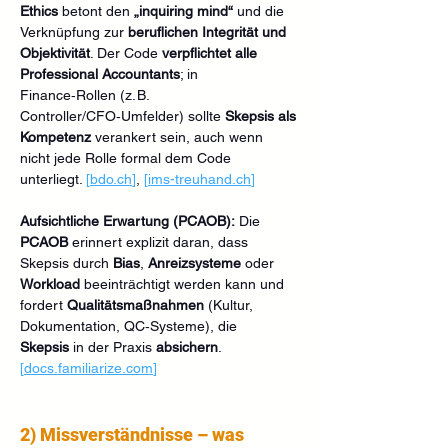
Ethics
 betont den 
„inquiring mind“
 und die 
Verknüpfung zur 
beruflichen Integrität und 
Objektivität
. Der Code 
verpflichtet alle 
Professional Accountants
; in 
Finance‑Rollen (z. B. 
Controller/CFO‑Umfelder) sollte 
Skepsis als 
Kompetenz
 verankert sein, auch wenn 
nicht jede Rolle formal dem Code 
unterliegt. 
[
bdo.ch
]
, 
[
ims-treuhand.ch
]
Aufsichtliche Erwartung (PCAOB):
 Die 
PCAOB
 erinnert explizit daran, dass 
Skepsis durch 
Bias
, 
Anreizsysteme
 oder 
Workload
 beeinträchtigt werden kann und 
fordert 
Qualitätsmaßnahmen
 (Kultur, 
Dokumentation, QC‑Systeme), die 
Skepsis
 in der Praxis 
absichern
. 
[
docs.familiarize.com
]
2) Missverständnisse – was 