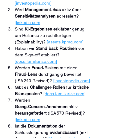
[
investopedia.com
]
Wird 
Management‑Bias
 aktiv über 
Sensitivitätsanalysen
 adressiert? 
[
linkedin.com
]
Sind 
KI‑Ergebnisse
erklärbar
 genug, 
um Reliance zu rechtfertigen 
(Explainability)? 
[
assets.kpmg.com
]
Haben wir 
Stand‑back‑Routinen
 vor 
dem Sign‑off etabliert? 
[
docs.familiarize.com
]
Werden 
Fraud‑Risiken
 mit einer 
Fraud‑Lens
 durchgängig bewertet 
(ISA 240 Revised)? 
[
investopedia.com
]
Gibt es 
Challenger‑Rollen
 für 
kritische 
Bilanzposten
? 
[
docs.familiarize.com
]
Werden 
Going‑Concern‑Annahmen
 aktiv 
herausgefordert
 (ISA 570 Revised)? 
[
linkedin.com
]
Ist die 
Dokumentation
 der 
Schlussfolgerung 
evidenzbasiert
 (inkl. 