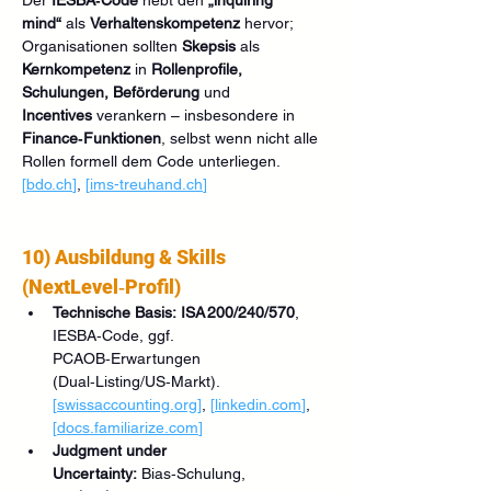
mind“
 als 
Verhaltenskompetenz
 hervor; 
Organisationen sollten 
Skepsis
 als 
Kernkompetenz
 in 
Rollenprofile, 
Schulungen, Beförderung
 und 
Incentives
 verankern – insbesondere in 
Finance‑Funktionen
, selbst wenn nicht alle 
Rollen formell dem Code unterliegen. 
[
bdo.ch
]
, 
[
ims-treuhand.ch
]
10) Ausbildung & Skills 
(NextLevel‑Profil)
Technische Basis:
ISA 200/240/570
, 
IESBA‑Code, ggf. 
PCAOB‑Erwartungen 
(Dual‑Listing/US‑Markt). 
[
swissaccounting.org
]
, 
[
linkedin.com
]
, 
[
docs.familiarize.com
]
Judgment under 
Uncertainty:
 Bias‑Schulung, 