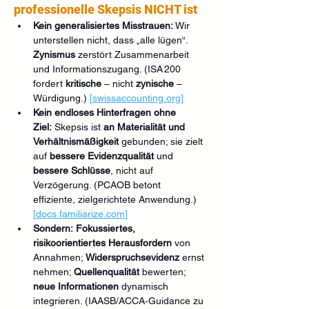
professionelle Skepsis NICHT ist
Kein generalisiertes Misstrauen:
 Wir 
unterstellen nicht, dass „alle lügen“. 
Zynismus
 zerstört Zusammenarbeit 
und Informationszugang. (ISA 200 
fordert 
kritische
 – nicht 
zynische
 – 
Würdigung.) 
[
swissaccounting.org
]
Kein endloses Hinterfragen ohne 
Ziel:
 Skepsis ist 
an Materialität und 
Verhältnismäßigkeit
 gebunden; sie zielt 
auf 
bessere Evidenzqualität
 und 
bessere Schlüsse
, nicht auf 
Verzögerung. (PCAOB betont 
effiziente, zielgerichtete Anwendung.) 
[
docs.familiarize.com
]
Sondern:
Fokussiertes, 
risikoorientiertes Herausfordern
 von 
Annahmen; 
Widerspruchsevidenz
 ernst 
nehmen; 
Quellenqualität
 bewerten; 
neue Informationen
 dynamisch 
integrieren. (IAASB/ACCA‑Guidance zu 