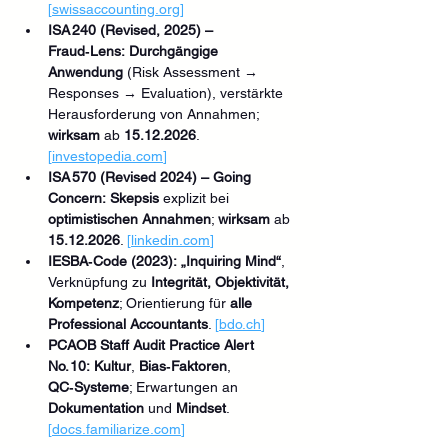
[
swissaccounting.org
]
ISA 240 (Revised, 2025) – 
Fraud‑Lens:
Durchgängige 
Anwendung
 (Risk Assessment → 
Responses → Evaluation), verstärkte 
Herausforderung von Annahmen; 
wirksam
 ab 
15.12.2026
. 
[
investopedia.com
]
ISA 570 (Revised 2024) – Going 
Concern:
Skepsis
 explizit bei 
optimistischen Annahmen
; 
wirksam
 ab 
15.12.2026
. 
[
linkedin.com
]
IESBA‑Code (2023):
„Inquiring Mind“
, 
Verknüpfung zu 
Integrität, Objektivität, 
Kompetenz
; Orientierung für 
alle 
Professional Accountants
. 
[
bdo.ch
]
PCAOB Staff Audit Practice Alert 
No. 10:
Kultur
, 
Bias‑Faktoren
, 
QC‑Systeme
; Erwartungen an 
Dokumentation
 und 
Mindset
. 
[
docs.familiarize.com
]