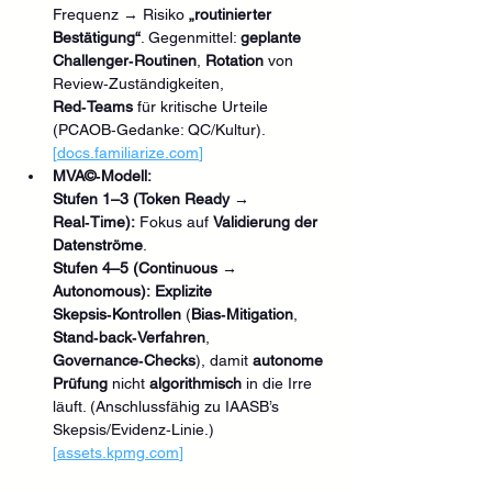
Frequenz → Risiko 
„routinierter 
Bestätigung“
. Gegenmittel: 
geplante 
Challenger‑Routinen
, 
Rotation
 von 
Review‑Zuständigkeiten, 
Red‑Teams
 für kritische Urteile 
(PCAOB‑Gedanke: QC/Kultur). 
[
docs.familiarize.com
]
MVA©‑Modell:
Stufen 1–3 (Token Ready → 
Real‑Time):
 Fokus auf 
Validierung der 
Datenströme
.
Stufen 4–5 (Continuous → 
Autonomous):
Explizite 
Skepsis‑Kontrollen
 (
Bias‑Mitigation
, 
Stand‑back‑Verfahren
, 
Governance‑Checks
), damit 
autonome 
Prüfung
 nicht 
algorithmisch
 in die Irre 
läuft. (Anschlussfähig zu IAASB’s 
Skepsis/Evidenz‑Linie.) 
[
assets.kpmg.com
]