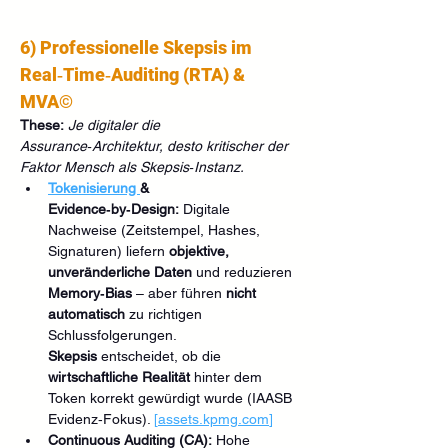
6) Professionelle Skepsis im 
Real‑Time‑Auditing (RTA) & 
MVA©
These:
Je digitaler die 
Assurance‑Architektur, desto kritischer der 
Faktor Mensch als Skepsis‑Instanz.
Tokenisierung 
& 
Evidence‑by‑Design:
 Digitale 
Nachweise (Zeitstempel, Hashes, 
Signaturen) liefern 
objektive, 
unveränderliche Daten
 und reduzieren 
Memory‑Bias
 – aber führen 
nicht 
automatisch
 zu richtigen 
Schlussfolgerungen. 
Skepsis
 entscheidet, ob die 
wirtschaftliche Realität
 hinter dem 
Token korrekt gewürdigt wurde (IAASB 
Evidenz‑Fokus). 
[
assets.kpmg.com
]
Continuous Auditing (CA):
 Hohe 