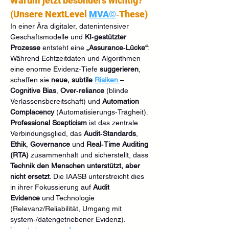
Warum jetzt besonders wichtig? 
(Unsere NextLevel 
MVA©
‑These)
In einer Ära digitaler, datenintensiver 
Geschäftsmodelle und 
KI‑gestützter 
Prozesse
 entsteht eine 
„Assurance‑Lücke“
: 
Während Echtzeitdaten und Algorithmen 
eine enorme Evidenz‑Tiefe 
suggerieren
, 
schaffen sie 
neue, subtile 
Risiken
– 
Cognitive Bias
, 
Over‑reliance
 (blinde 
Verlassensbereitschaft) und 
Automation 
Complacency
 (Automatisierungs‑Trägheit). 
Professional Scepticism
 ist das zentrale 
Verbindungsglied, das 
Audit‑Standards
, 
Ethik
, 
Governance
 und 
Real‑Time Auditing 
(RTA)
 zusammenhält und sicherstellt, dass 
Technik den Menschen unterstützt, aber 
nicht ersetzt
. Die IAASB unterstreicht dies 
in ihrer Fokussierung auf 
Audit 
Evidence
 und Technologie 
(Relevanz/Reliabilität, Umgang mit 
system‑/datengetriebener Evidenz). 