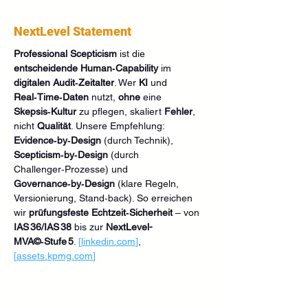
NextLevel Statement
Professional Scepticism
 ist die 
entscheidende Human‑Capability
 im 
digitalen Audit‑Zeitalter
. Wer 
KI
 und 
Real‑Time‑Daten
 nutzt, 
ohne
 eine 
Skepsis‑Kultur
 zu pflegen, skaliert 
Fehler
, 
nicht 
Qualität
. Unsere Empfehlung: 
Evidence‑by‑Design
 (durch Technik), 
Scepticism‑by‑Design
 (durch 
Challenger‑Prozesse) und 
Governance‑by‑Design
 (klare Regeln, 
Versionierung, Stand‑back). So erreichen 
wir 
prüfungsfeste Echtzeit‑Sicherheit
 – von 
IAS 36/IAS 38
 bis zur 
NextLevel-
MVA©‑Stufe 5
. 
[
linkedin.com
]
, 
[
assets.kpmg.com
]