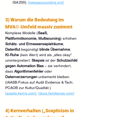
ISA 200). 
[
swissaccounting.org
]
3) Warum die Bedeutung im 
MVA©‑Umfeld massiv zunimmt
Komplexe Modelle (
SaaS, 
Plattformökonomie, Multisourcing
) erhöhen 
Schätz‑ und Ermessensspielräume
; 
Datenflut
 begünstigt 
blinde Übernahme
; 
KI‑Ruhe
 (kein Alert) wird als „alles okay“ 
uminterpretiert. 
Skepsis
 ist der 
Schutzschild 
gegen Automation Bias
 – sie verhindert, 
dass 
Algorithmenfehler
 oder 
Datenverzerrungen
 unbemerkt bleiben. 
(IAASB‑Fokus auf Audit Evidence & Tech; 
PCAOB zur Kultur/Qualität.) 
[
assets.kpmg.com
]
, 
[
docs.familiarize.com
]
4) Kernverhalten („Scepticism in 