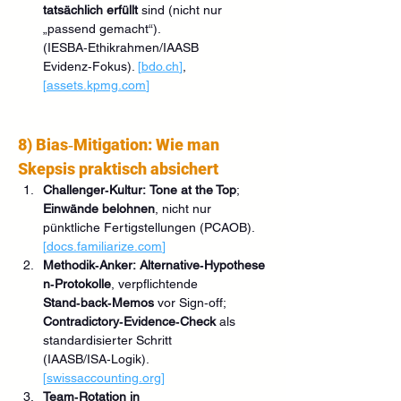
tatsächlich erfüllt
 sind (nicht nur 
„passend gemacht“). 
(IESBA‑Ethikrahmen/IAASB 
Evidenz‑Fokus). 
[
bdo.ch
]
, 
[
assets.kpmg.com
]
8) Bias‑Mitigation: Wie man 
Skepsis praktisch absichert
Challenger‑Kultur:
Tone at the Top
; 
Einwände belohnen
, nicht nur 
pünktliche Fertigstellungen (PCAOB). 
[
docs.familiarize.com
]
Methodik‑Anker:
Alternative‑Hypothese
n‑Protokolle
, verpflichtende 
Stand‑back‑Memos
 vor Sign‑off; 
Contradictory‑Evidence‑Check
 als 
standardisierter Schritt 
(IAASB/ISA‑Logik). 
[
swissaccounting.org
]
Team‑Rotation in 