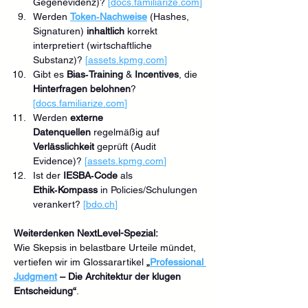
Gegenevidenz)? 
[
docs.familiarize.com
]
Werden 
Token‑Nachweise
 (Hashes, 
Signaturen) 
inhaltlich
 korrekt 
interpretiert (wirtschaftliche 
Substanz)? 
[
assets.kpmg.com
]
Gibt es 
Bias‑Training
 & 
Incentives
, die 
Hinterfragen belohnen
? 
[
docs.familiarize.com
]
Werden 
externe 
Datenquellen
 regelmäßig auf 
Verlässlichkeit
 geprüft (Audit 
Evidence)? 
[
assets.kpmg.com
]
Ist der 
IESBA‑Code
 als 
Ethik‑Kompass
 in Policies/Schulungen 
verankert? 
[
bdo.ch
]
Weiterdenken NextLevel-Spezial:
Wie Skepsis in belastbare Urteile mündet, 
vertiefen wir im Glossarartikel 
„
Professional 
Judgment
 – Die Architektur der klugen 
Entscheidung“
.