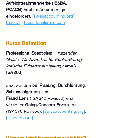
Aufsichtsrahmenwerke (IESBA, 
PCAOB)
 heute stärker denn je 
eingefordert. 
[
swissaccounting.org
]
, 
[
bdo.ch
]
, 
[
docs.familiarize.com
]
Kurze Definition
Professional Scepticism
 = 
fragender 
Geist
 + 
Wachsamkeit für Fehler/Betrug
 + 
kritische Evidenzbeurteilung
 gemäß 
ISA 200
; 
anzuwenden 
bei Planung, Durchführung, 
Schlussfolgerung
 – mit 
Fraud‑Lens
 (ISA 240 Revised) und 
vertiefter 
Going‑Concern
‑Erwartung 
(ISA 570 Revised). 
[
swissaccounting.org
]
, 
[
linkedin.com
]