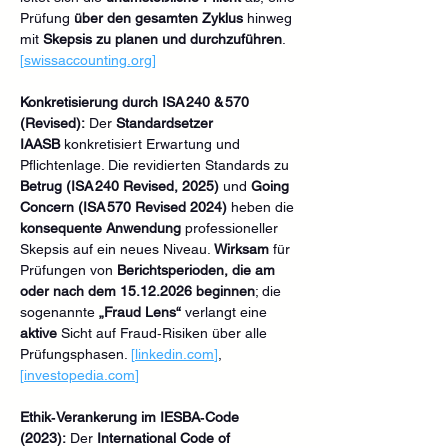
Prüfung 
über den gesamten Zyklus
 hinweg 
mit 
Skepsis zu planen und durchzuführen
. 
[
swissaccounting.org
]
Konkretisierung durch ISA 240 & 570 
(Revised):
 Der 
Standardsetzer 
IAASB
 konkretisiert Erwartung und 
Pflichtenlage. Die revidierten Standards zu 
Betrug (ISA 240 Revised, 2025)
 und 
Going 
Concern (ISA 570 Revised 2024)
 heben die 
konsequente Anwendung
 professioneller 
Skepsis auf ein neues Niveau. 
Wirksam
 für 
Prüfungen von 
Berichtsperioden, die am 
oder nach dem 15.12.2026 beginnen
; die 
sogenannte 
„Fraud Lens“
 verlangt eine 
aktive
 Sicht auf Fraud‑Risiken über alle 
Prüfungsphasen. 
[
linkedin.com
]
, 
[
investopedia.com
]
Ethik‑Verankerung im IESBA‑Code 
(2023):
 Der 
International Code of 