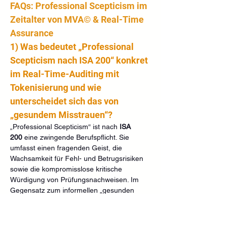
FAQs: Professional Scepticism im 
Zeitalter von MVA© & Real-Time 
Assurance
1) Was bedeutet „Professional 
Scepticism nach ISA 200“ konkret 
im Real-Time-Auditing mit 
Tokenisierung und wie 
unterscheidet sich das von 
„gesundem Misstrauen“?
„Professional Scepticism“ ist nach 
ISA 
200
 eine zwingende Berufspflicht. Sie 
umfasst einen fragenden Geist, die 
Wachsamkeit für Fehl- und Betrugsrisiken 
sowie die kompromisslose kritische 
Würdigung von Prüfungsnachweisen. Im 
Gegensatz zum informellen „gesunden 
Misstrauen“ ist sie 
strukturiert, methodisch 
hinterlegt und dokumentationspflichtig
. Im 
RTA-Kontext bedeutet das: Du prüfst nicht 