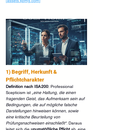
[
assets.kpmg.com
]
1) Begriff, Herkunft & 
Pflichtcharakter
Definition nach ISA 200:
 Professional 
Scepticism ist 
„eine Haltung, die einen 
fragenden Geist, das Aufmerksam sein auf 
Bedingungen, die auf mögliche falsche 
Darstellungen hinweisen können, sowie 
eine kritische Beurteilung von 
Prüfungsnachweisen einschließt“
. Daraus 
leitet sich die 
unumstößliche Pflicht
 ab, eine 