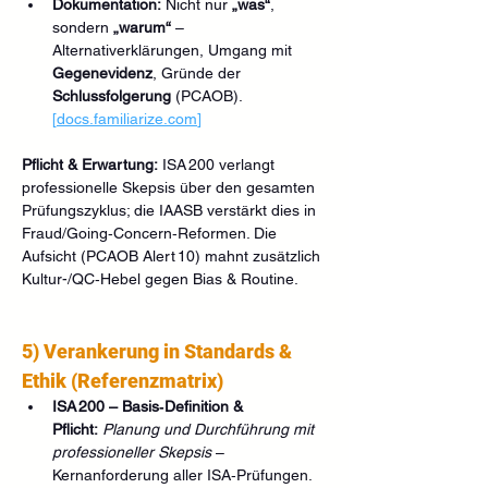
Dokumentation:
 Nicht nur 
„was“
, 
sondern 
„warum“
 – 
Alternativerklärungen, Umgang mit 
Gegenevidenz
, Gründe der 
Schlussfolgerung
 (PCAOB). 
[
docs.familiarize.com
]
Pflicht & Erwartung:
 ISA 200 verlangt 
professionelle Skepsis über den gesamten 
Prüfungszyklus; die IAASB verstärkt dies in 
Fraud/Going‑Concern‑Reformen. Die 
Aufsicht (PCAOB Alert 10) mahnt zusätzlich 
Kultur-/QC‑Hebel gegen Bias & Routine.
5) Verankerung in Standards & 
Ethik (Referenzmatrix)
ISA 200 – Basis‑Definition & 
Pflicht:
Planung und Durchführung mit 
professioneller Skepsis
 – 
Kernanforderung aller ISA‑Prüfungen. 