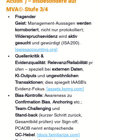
Action“) – insbesondere auf 
MVA©‑Stufe 3/4
Fragender 
Geist:
 Management‑Aussagen 
werden 
korroboriert
, nicht nur protokolliert; 
Widerspruchsevidenz
 wird 
aktiv 
gesucht
 und gewürdigt (ISA 200). 
[
swissaccounting.org
]
Quellenkritik & 
Evidenzqualität:
Relevanz/Reliabilität
 pr
üfen – speziell bei 
externen Daten
, 
KI‑Outputs
 und 
ungewöhnlichen 
Transaktionen
; dies spiegelt IAASB’s 
Evidenz‑Fokus. 
[
assets.kpmg.com
]
Bias‑Kontrolle:
 Awareness zu 
Confirmation Bias
, 
Anchoring
 etc.; 
Team‑Challenging
 und 
Stand‑back
 (kurzer Schritt zurück, 
Gesamtbild prüfen) vor Sign‑off; 
PCAOB nennt entsprechende 
QC‑Hebel
. 
[
docs.familiarize.com
]