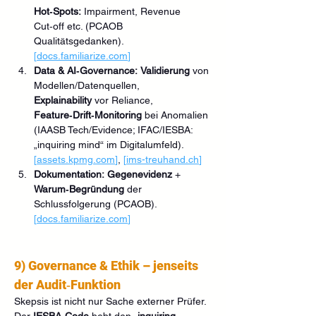
Hot‑Spots:
 Impairment, Revenue 
Cut‑off etc. (PCAOB 
Qualitätsgedanken). 
[
docs.familiarize.com
]
Data & AI‑Governance:
Validierung
 von 
Modellen/Datenquellen, 
Explainability
 vor Reliance, 
Feature‑Drift‑Monitoring
 bei Anomalien 
(IAASB Tech/Evidence; IFAC/IESBA: 
„inquiring mind“ im Digitalumfeld). 
[
assets.kpmg.com
]
, 
[
ims-treuhand.ch
]
Dokumentation:
Gegenevidenz
 + 
Warum‑Begründung
 der 
Schlussfolgerung (PCAOB). 
[
docs.familiarize.com
]
9) Governance & Ethik – jenseits 
der Audit‑Funktion
Skepsis ist nicht nur Sache externer Prüfer. 
Der 
IESBA‑Code
 hebt den 
„inquiring 