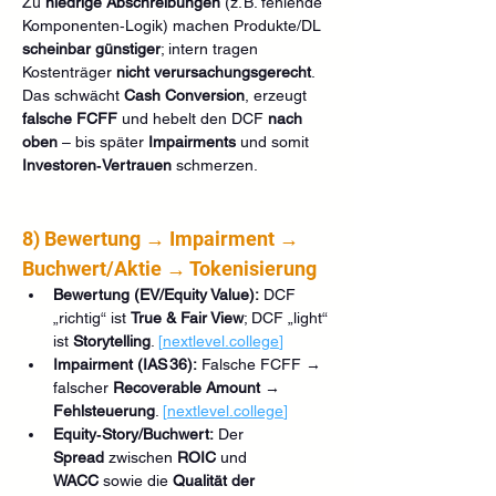
Zu 
niedrige Abschreibungen
 (z. B. fehlende 
Komponenten‑Logik) machen Produkte/DL 
scheinbar günstiger
; intern tragen 
Kostenträger 
nicht verursachungsgerecht
. 
Das schwächt 
Cash Conversion
, erzeugt 
falsche FCFF
 und hebelt den DCF 
nach 
oben
 – bis später 
Impairments
 und somit 
Investoren‑Vertrauen
 schmerzen.
8) Bewertung → Impairment → 
Buchwert/Aktie → Tokenisierung
Bewertung (EV/Equity Value):
 DCF 
„richtig“ ist 
True & Fair View
; DCF „light“ 
ist 
Storytelling
. 
[
nextlevel.college
]
Impairment (IAS 36):
 Falsche FCFF → 
falscher 
Recoverable Amount
 → 
Fehlsteuerung
. 
[
nextlevel.college
]
Equity‑Story/Buchwert:
 Der 
Spread
 zwischen 
ROIC
 und 
WACC
 sowie die 
Qualität der 