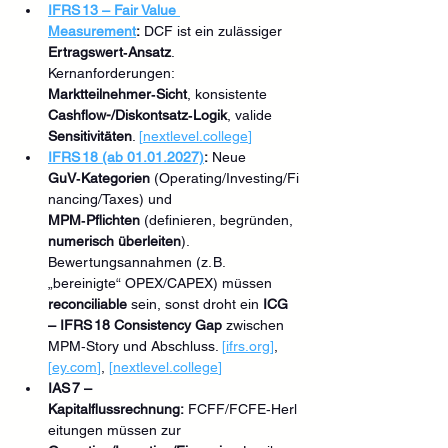
IFRS 13 – Fair Value 
Measurement
:
 DCF ist ein zulässiger 
Ertragswert‑Ansatz
. 
Kernanforderungen: 
Marktteilnehmer‑Sicht
, konsistente 
Cashflow-/Diskontsatz‑Logik
, valide 
Sensitivitäten
. 
[
nextlevel.college
]
IFRS 18 (ab 01.01.2027)
:
 Neue 
GuV‑Kategorien
 (Operating/Investing/Fi
nancing/Taxes) und 
MPM‑Pflichten
 (definieren, begründen, 
numerisch überleiten
). 
Bewertungsannahmen (z. B. 
„bereinigte“ OPEX/CAPEX) müssen 
reconciliable
 sein, sonst droht ein 
ICG 
– IFRS 18 Consistency Gap
 zwischen 
MPM‑Story und Abschluss. 
[
ifrs.org
]
, 
[
ey.com
]
, 
[
nextlevel.college
]
IAS 7 – 
Kapitalflussrechnung:
 FCFF/FCFE‑Herl
eitungen müssen zur 