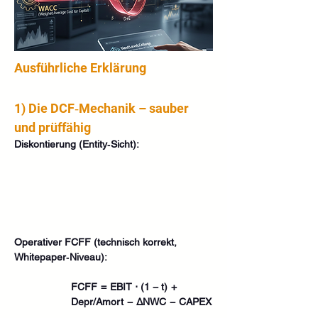
Ausführliche Erklärung
1) Die DCF‑Mechanik – sauber 
und prüffähig
Diskontierung (Entity‑Sicht):
Operativer FCFF (technisch korrekt, 
Whitepaper‑Niveau):
FCFF  =  EBIT ⋅ (1 − t)  +  
Depr/Amort  −  ΔNWC  −  CAPEX