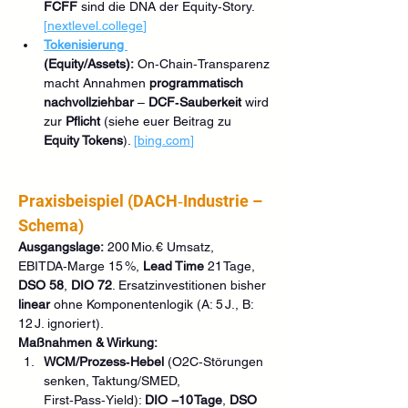
FCFF
 sind die DNA der Equity‑Story. 
[
nextlevel.college
]
Tokenisierung 
(Equity/Assets):
 On‑Chain‑Transparenz 
macht Annahmen 
programmatisch 
nachvollziehbar
 – 
DCF‑Sauberkeit
 wird 
zur 
Pflicht
 (siehe euer Beitrag zu 
Equity Tokens
). 
[
bing.com
]
Praxisbeispiel (DACH‑Industrie – 
Schema)
Ausgangslage:
 200 Mio. € Umsatz, 
EBITDA‑Marge 15 %, 
Lead Time
 21 Tage, 
DSO 58
, 
DIO 72
. Ersatzinvestitionen bisher 
linear
 ohne Komponentenlogik (A: 5 J., B: 
12 J. ignoriert).
Maßnahmen & Wirkung:
WCM/Prozess‑Hebel
 (O2C‑Störungen 
senken, Taktung/SMED, 
First‑Pass‑Yield): 
DIO −10 Tage
, 
DSO 