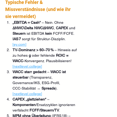
Typische Fehler & 
Missverständnisse (und wie ihr 
sie vermeidet)
„EBITDA = Cash“
 – Nein. Ohne 
ΔNWC\Delta NWCΔNWC
, 
CAPEX
 und 
Steuern
 ist EBITDA 
kein
 FCFF/FCFE. 
IAS 7
 sorgt für Struktur‑Disziplin. 
[
ey.com
]
TV‑Dominanz > 60–70 %
 – Hinweis auf 
zu hohes 
g
 oder fehlende 
ROIC ≈ 
WACC
‑Konvergenz. Plausibilisieren! 
[
nextlevel.college
]
WACC starr gedacht
 – 
WACC ist 
steuerbar
 (Transparenz, 
Governance/IKS, ESG‑Profil, 
CCC‑Stabilität → 
Spreads
). 
[
nextlevel.college
]
CAPEX „glattziehen“
 – 
Komponenten
/Ersatzzyklen ignorieren 
verfälscht 
FCFF/Steuern/TV
.
MPM ohne Überleitung
 (IFRS 18) – 