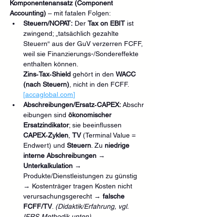
Komponentenansatz (Component 
Accounting)
 – mit fatalen Folgen:
Steuern/NOPAT:
 Der 
Tax on EBIT
 ist 
zwingend; „tatsächlich gezahlte 
Steuern“ aus der GuV verzerren FCFF, 
weil sie Finanzierungs-/Sondereffekte 
enthalten können. 
Zins‑Tax‑Shield
 gehört in den 
WACC 
(nach Steuern)
, nicht in den FCFF. 
[
accaglobal.com
]
Abschreibungen/Ersatz‑CAPEX:
 Abschr
eibungen sind 
ökonomischer 
Ersatzindikator
; sie beeinflussen 
CAPEX‑Zyklen
, 
TV
 (Terminal Value = 
Endwert) und 
Steuern
. Zu 
niedrige 
interne Abschreibungen
 → 
Unterkalkulation
 → 
Produkte/Dienstleistungen zu günstig 
→ Kostenträger tragen Kosten nicht 
verursachungsgerecht → 
falsche 
FCFF/TV
. 
(Didaktik/Erfahrung, vgl. 
IFRS‑Methodik unten)