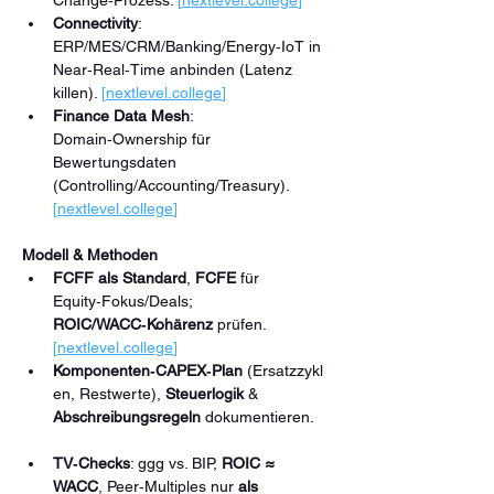
Change‑Prozess. 
[
nextlevel.college
]
Connectivity
: 
ERP/MES/CRM/Banking/Energy‑IoT in 
Near‑Real‑Time anbinden (Latenz 
killen). 
[
nextlevel.college
]
Finance Data Mesh
: 
Domain‑Ownership für 
Bewertungsdaten 
(Controlling/Accounting/Treasury). 
[
nextlevel.college
]
Modell & Methoden
FCFF als Standard
, 
FCFE
 für 
Equity‑Fokus/Deals; 
ROIC/WACC‑Kohärenz
 prüfen. 
[
nextlevel.college
]
Komponenten‑CAPEX‑Plan
 (Ersatzzykl
en, Restwerte), 
Steuerlogik
 & 
Abschreibungsregeln
 dokumentieren.
TV‑Checks
: ggg vs. BIP, 
ROIC ≈ 
WACC
, Peer‑Multiples nur 
als 