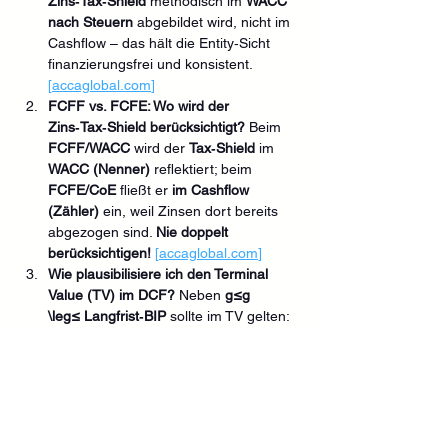
Zins‑Tax‑Shield
 methodisch im 
WACC 
nach Steuern
 abgebildet wird, nicht im 
Cashflow – das hält die Entity‑Sicht 
finanzierungsfrei und konsistent. 
[
accaglobal.com
]
FCFF vs. FCFE: Wo wird der 
Zins‑Tax‑Shield berücksichtigt? 
Beim 
FCFF/WACC
 wird der 
Tax‑Shield
 im 
WACC (Nenner)
 reflektiert; beim 
FCFE/CoE
 fließt er 
im Cashflow 
(Zähler)
 ein, weil Zinsen dort bereits 
abgezogen sind. 
Nie doppelt 
berücksichtigen!
[
accaglobal.com
]
Wie plausibilisiere ich den Terminal 
Value (TV) im DCF? 
Neben 
g≤g 
\leg≤ Langfrist‑BIP
 sollte im TV gelten: 
ROIC ≈ WACC
. Dauerhafte 
Überrenditen ziehen Wettbewerb an 
(Spread schrumpft), dauerhafte 
Unterrenditen sind wertvernichtend – 
beides ist langfristig instabil. 
[
nextlevel.college
]