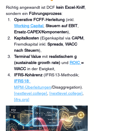
Richtig angewandt ist DCF 
kein Excel‑Kniff
, 
sondern ein 
Führungsprozess
:
Operative FCFF‑Herleitung
 (inkl. 
Working Capital
, 
Steuern auf EBIT
, 
Ersatz‑CAPEX/Komponenten
),
Kapitalkosten
 (Eigenkapital via 
CAPM
, 
Fremdkapital inkl. 
Spreads
, 
WACC 
nach Steuern
),
Terminal Value
 mit 
realistischem g 
(sustainable growth rate)
 und 
ROIC 
≈ 
WACC
 in der Ewigkeit,
IFRS‑Kohärenz
 (IFRS 13‑Methodik; 
IFRS 18
: 
MPM‑Überleitungen
/Disaggregation). 
[
nextlevel.college
]
, 
[
nextlevel.college
]
, 
[
ifrs.org
]