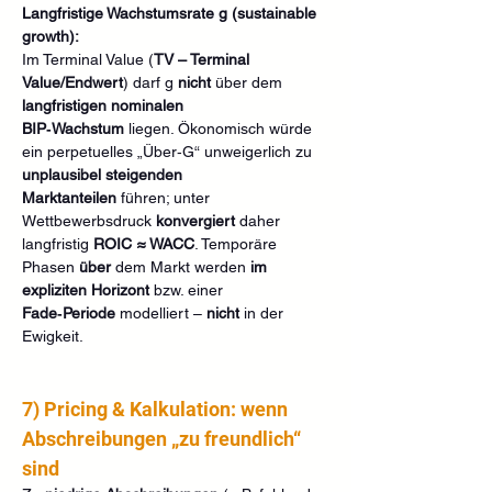
Langfristige Wachstumsrate g (sustainable 
growth):
Im Terminal Value (
TV – Terminal 
Value/Endwert
) darf g 
nicht
 über dem 
langfristigen nominalen 
BIP‑Wachstum
 liegen. Ökonomisch würde 
ein perpetuelles „Über‑G“ unweigerlich zu 
unplausibel steigenden 
Marktanteilen
 führen; unter 
Wettbewerbsdruck 
konvergiert
 daher 
langfristig 
ROIC ≈ WACC
. Temporäre 
Phasen 
über
 dem Markt werden 
im 
expliziten Horizont
 bzw. einer 
Fade‑Periode
 modelliert – 
nicht
 in der 
Ewigkeit.
7) Pricing & Kalkulation: wenn 
Abschreibungen „zu freundlich“ 
sind