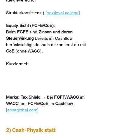
Strukturkonsistenz.) 
[
nextlevel.college
]
Equity‑Sicht (FCFE/CoE):
Beim 
FCFE
 sind 
Zinsen und deren 
Steuerwirkung
 bereits im Cashflow 
berücksichtigt; deshalb diskontierst du mit 
CoE
 (ohne WACC). 
Kurzformel:
Merke:
Tax Shield
 → bei 
FCFF/WACC
 im 
WACC
; bei 
FCFE/CoE
 im 
Cashflow
. 
[
accaglobal.com
]
2) Cash‑Physik statt 