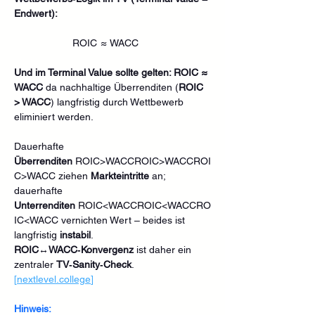
Endwert):
 ROIC  ≈  WACC 
Und im Terminal Value sollte gelten: ROIC ≈ 
WACC 
da nachhaltige Überrenditen (
ROIC 
> WACC
) langfristig durch Wettbewerb 
eliminiert werden.
Dauerhafte 
Überrenditen
 ROIC>WACCROIC>WACCROI
C>WACC ziehen 
Markteintritte
 an; 
dauerhafte 
Unterrenditen
 ROIC<WACCROIC<WACCRO
IC<WACC vernichten Wert – beides ist 
langfristig 
instabil
. 
ROIC↔WACC‑Konvergenz
 ist daher ein 
zentraler 
TV‑Sanity‑Check
. 
[
nextlevel.college
]
Hinweis: