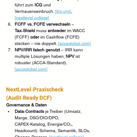
führt zum 
ICG
 und 
Vertrauenseinbruch. 
[
ifrs.org
]
, 
[
nextlevel.college
]
FCFF vs. FCFE verwechseln
 – 
Tax‑Shield
 muss 
entweder
 im WACC 
(FCFF) 
oder
 im Cashflow (FCFE) 
stecken – nie doppelt. 
[
accaglobal.com
]
NPV/IRR falsch genutzt
 – IRR kann 
multiple Lösungen haben; 
NPV
 ist 
robuster (ACCA‑Standard). 
[
accaglobal.com
]
NextLevel‑Praxischeck 
(Audit‑Ready DCF)
Governance & Daten
Data‑Contracts
 je Treiber (Umsatz, 
Marge, DSO/DIO/DPO, 
CAPEX‑Katalog, Energie/CO₂, 
Headcount): Schema, Semantik, SLOs, 