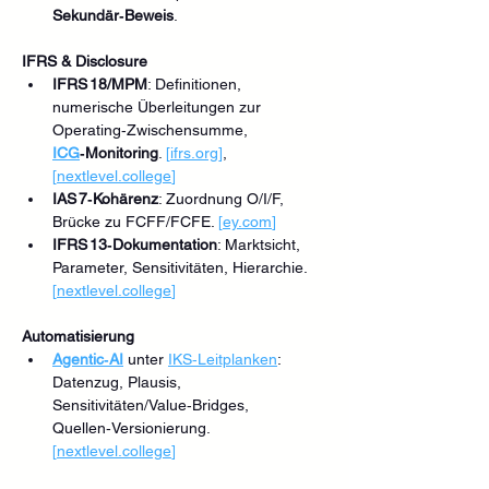
Sekundär‑Beweis
. 
IFRS & Disclosure
IFRS 18/MPM
: Definitionen, 
numerische Überleitungen zur 
Operating‑Zwischensumme, 
ICG
‑Monitoring
. 
[
ifrs.org
]
, 
[
nextlevel.college
]
IAS 7‑Kohärenz
: Zuordnung O/I/F, 
Brücke zu FCFF/FCFE. 
[
ey.com
]
IFRS 13‑Dokumentation
: Marktsicht, 
Parameter, Sensitivitäten, Hierarchie. 
[
nextlevel.college
]
Automatisierung
Agentic‑AI
 unter 
IKS‑Leitplanken
: 
Datenzug, Plausis, 
Sensitivitäten/Value‑Bridges, 
Quellen‑Versionierung. 
[
nextlevel.college
]