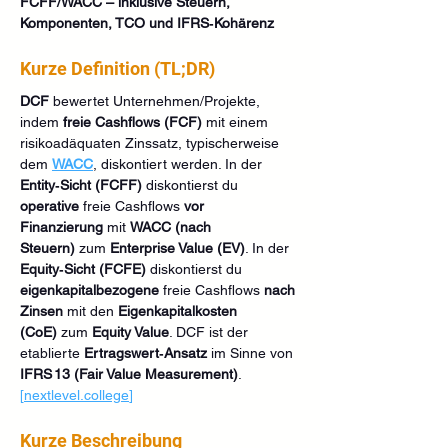
FCFF/WACC – inklusive Steuern, 
Komponenten, TCO und IFRS‑Kohärenz
Kurze Definition (TL;DR)
DCF
 bewertet Unternehmen/Projekte, 
indem 
freie Cashflows (FCF)
 mit einem 
risikoadäquaten Zinssatz, typischerweise 
dem 
WACC
, diskontiert werden. In der 
Entity‑Sicht (FCFF)
 diskontierst du 
operative
 freie Cashflows 
vor 
Finanzierung
 mit 
WACC (nach 
Steuern)
 zum 
Enterprise Value (EV)
. In der 
Equity‑Sicht (FCFE)
 diskontierst du 
eigenkapitalbezogene
 freie Cashflows 
nach 
Zinsen
 mit den 
Eigenkapitalkosten 
(CoE)
 zum 
Equity Value
. DCF ist der 
etablierte 
Ertragswert‑Ansatz
 im Sinne von 
IFRS 13 (Fair Value Measurement)
. 
[
nextlevel.college
]
Kurze Beschreibung