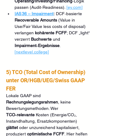
Operating/Investing/Financing
‑Logik 
passen (Audit‑Readiness). 
[
ey.com
]
IAS 36 – Impairment
:
 DCF‑basierte 
Recoverable Amounts
 (Value in 
Use/Fair Value less costs of disposal) 
verlangen 
kohärente FCFF
; DCF „light“ 
verzerrt 
Buchwerte
 und 
Impairment‑Ergebnisse
. 
[
nextlevel.college
]
5) TCO (Total Cost of Ownership) 
unter OR/HGB/UEG/Swiss GAAP 
FER
Lokale GAAP sind 
Rechnungslegungsrahmen
, keine 
Bewertungsmethoden. Wer 
TCO‑relevante
 Kosten (Energie/CO₂, 
Instandhaltung, Ersatzkomponenten) 
glättet
 oder unzureichend kapitalisiert, 
produziert 
optimistische FCFF
. Hier helfen 