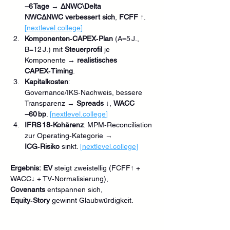
−6 Tage
 → 
ΔNWC\Delta 
NWCΔNWC verbessert sich
, 
FCFF ↑
. 
[
nextlevel.college
]
Komponenten‑CAPEX‑Plan
 (A=5 J., 
B=12 J.) mit 
Steuerprofil
 je 
Komponente → 
realistisches 
CAPEX‑Timing
.
Kapitalkosten
: 
Governance/IKS‑Nachweis, bessere 
Transparenz → 
Spreads ↓
, 
WACC 
−60 bp
. 
[
nextlevel.college
]
IFRS 18‑Kohärenz
: MPM‑Reconciliation 
zur Operating‑Kategorie → 
ICG‑Risiko
 sinkt. 
[
nextlevel.college
]
Ergebnis:
EV
 steigt zweistellig (FCFF↑ + 
WACC↓ + TV‑Normalisierung), 
Covenants
 entspannen sich, 
Equity‑Story
 gewinnt Glaubwürdigkeit.