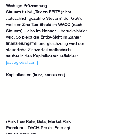
Wichtige Präzisierung:
Steuern t
 sind 
„Tax on EBIT“
 (nicht 
„tatsächlich gezahlte Steuern“ der GuV), 
weil der 
Zins‑Tax‑Shield
 im 
WACC (nach 
Steuern)
 – also 
im Nenner
 – berücksichtigt 
wird. So bleibt die 
Entity‑Sicht
 im Zähler 
finanzierungsfrei
 und gleichzeitig wird der 
steuerliche Zinsvorteil 
methodisch 
sauber
 in den Kapitalkosten reflektiert. 
[
accaglobal.com
]
Kapitalkosten (kurz, konsistent):
(
Risk‑free Rate
, 
Beta
, 
Market Risk 
Premium
 – DACH‑Praxis; Beta ggf. 
(de‑)levered für 