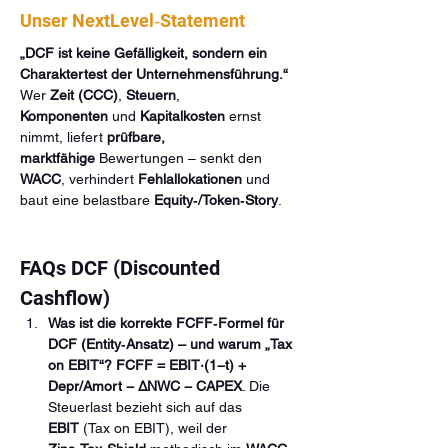
Unser NextLevel‑Statement
„DCF ist keine Gefälligkeit, sondern ein 
Charaktertest der Unternehmensführung.“ 
Wer 
Zeit (CCC)
, 
Steuern
, 
Komponenten
 und 
Kapitalkosten
 ernst 
nimmt, liefert 
prüfbare, 
marktfähige
 Bewertungen – senkt den 
WACC
, verhindert 
Fehlallokationen
 und 
baut eine belastbare 
Equity‑/Token‑Story
.
FAQs DCF (Discounted 
Cashflow)
Was ist die korrekte FCFF‑Formel für 
DCF (Entity‑Ansatz) – und warum „Tax 
on EBIT“? FCFF = EBIT·(1−t) + 
Depr/Amort − ΔNWC − CAPEX
. Die 
Steuerlast bezieht sich auf das 
EBIT
 (Tax on EBIT), weil der 