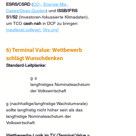
ESRS/CSRD
 (
CO₂, Energie‑Mix, 
Capex/Opex‑Quoten
) und 
ISSB/IFRS 
S1/S2
 (Investoren‑fokussierte Klimadaten), 
um TCO 
cash‑nah
 in DCF zu bringen. 
[
nextlevel.college
]
, 
[
ifrs.org
]
6) Terminal Value: Wettbewerb 
schlägt Wunschdenken
Standard‑Leitplanke:
g  ≤  
langfristiges Nominalwachstum 
der Volkswirtschaft
g (nachhaltige/langfristige Wachstumsrate) 
sollte langfristig nicht höher sein als das 
langfristige Nominalwachstum der 
Volkswirtschaft.
Wettbewerbs‑Logik im TV (Terminal Value = 