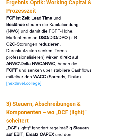
Ergebnis‑Optik: Working Capital & 
Prozesszeit
FCF ist Zeit
: 
Lead Time
 und 
Bestände
 steuern die Kapitalbindung 
(NWC) und damit die FCFF‑Höhe. 
Maßnahmen an 
DSO/DIO/DPO
 (z. B. 
O2C‑Störungen reduzieren, 
Durchlaufzeiten senken, Terms 
professionalisieren) wirken 
direkt
 auf 
ΔNWC\Delta NWCΔNWC
, heben die 
FCFF
 und senken über stabilere Cashflows 
mittelbar den 
WACC
 (Spreads, Risiko). 
[
nextlevel.college
]
3) Steuern, Abschreibungen & 
Komponenten – wo „DCF (light)“ 
scheitert
„DCF (light)“ ignoriert regelmäßig 
Steuern 
auf EBIT
, 
Ersatz‑CAPEX
 und den 