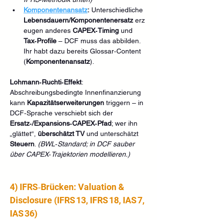
Komponentenansatz
:
 Unterschiedliche 
Lebensdauern/Komponentenersatz
 erz
eugen anderes 
CAPEX‑Timing
 und 
Tax‑Profile
 – DCF muss das abbilden. 
Ihr habt dazu bereits Glossar‑Content 
(
Komponentenansatz
).
Lohmann‑Ruchti‑Effekt
: 
Abschreibungsbedingte Innenfinanzierung 
kann 
Kapazitätserweiterungen
 triggern – in 
DCF‑Sprache verschiebt sich der 
Ersatz‑/Expansions‑CAPEX‑Pfad
; wer ihn 
„glättet“, 
überschätzt TV
 und unterschätzt 
Steuern
. 
(BWL‑Standard; in DCF sauber 
über CAPEX‑Trajektorien modellieren.)
4) IFRS‑Brücken: Valuation & 
Disclosure (IFRS 13, IFRS 18, IAS 7, 
IAS 36)