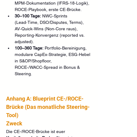
MPM‑Dokumentation (IFRS‑18‑Logik), 
ROCE‑Playbook, erste CE‑Brücke.
30–100 Tage:
 NWC‑Sprints 
(Lead‑Time, DSO/Disputes, Terms), 
AV‑Quick‑Wins (Non‑Core raus), 
Reporting‑Konvergenz (reported vs. 
adjusted).
100–360 Tage:
 Portfolio‑Bereinigung, 
modulare CapEx‑Strategie, ESG‑Hebel 
in S&OP/Shopfloor, 
ROCE‑/WACC‑Spread in Bonus & 
Steering.
Anhang A: Blueprint CE-/ROCE-
Brücke (Das monatliche Steering-
Tool)
Zweck
Die CE-/ROCE-Brücke ist euer 