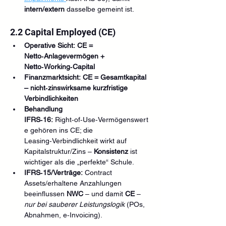
intern/extern
 dasselbe gemeint ist.
2.2 Capital Employed (CE)
Operative Sicht:
CE = 
Netto‑Anlagevermögen + 
Netto‑Working‑Capital
Finanzmarktsicht:
CE = Gesamtkapital 
– nicht‑zinswirksame kurzfristige 
Verbindlichkeiten
Behandlung 
IFRS‑16:
 Right‑of‑Use‑Vermögenswert
e gehören ins CE; die 
Leasing‑Verbindlichkeit wirkt auf 
Kapitalstruktur/Zins – 
Konsistenz
 ist 
wichtiger als die „perfekte“ Schule.
IFRS‑15/Verträge:
 Contract 
Assets/erhaltene Anzahlungen 
beeinflussen 
NWC
 – und damit 
CE
 – 
nur bei sauberer Leistungslogik
 (POs, 
Abnahmen, e‑Invoicing).