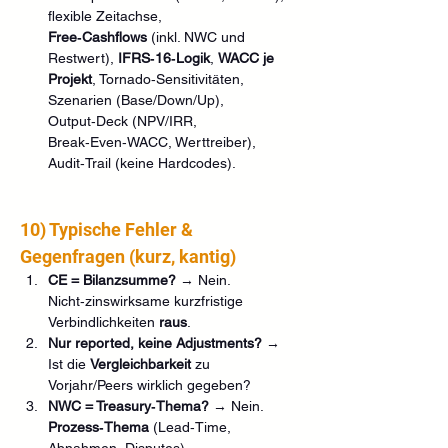
flexible Zeitachse, 
Free‑Cashflows
 (inkl. NWC und 
Restwert), 
IFRS‑16‑Logik
, 
WACC je 
Projekt
, Tornado‑Sensitivitäten, 
Szenarien (Base/Down/Up), 
Output‑Deck (NPV/IRR, 
Break‑Even‑WACC, Werttreiber), 
Audit‑Trail (keine Hardcodes).
10) Typische Fehler & 
Gegenfragen (kurz, kantig)
CE = Bilanzsumme?
 → Nein. 
Nicht‑zinswirksame kurzfristige 
Verbindlichkeiten 
raus
.
Nur reported, keine Adjustments?
 → 
Ist die 
Vergleichbarkeit
 zu 
Vorjahr/Peers wirklich gegeben?
NWC = Treasury‑Thema?
 → Nein. 
Prozess‑Thema
 (Lead‑Time, 
Abnahmen, Disputes).