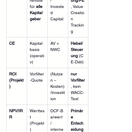
rendite 
/ 
ung/PE
für 
alle 
Investe
, Value 
Kapital
d 
Creatio
geber
Capital
n 
Trackin
g
CE
Kapital
AV + 
Hebel/
basis 
NWC
Steuer
(operati
ung
 (C
v)
E‑Diät)
ROI 
Vorfilter
(Nutze
nur 
(Projekt
‑Quote
n − 
Vorfilter
)
Kosten)
, kein 
/Investit
WACC‑
ion
Test
NPV/IR
Werttes
DCF‑B
Primär
R
t 
arwert 
e 
(Projekt
/ 
Entsch
)
interne 
eidung