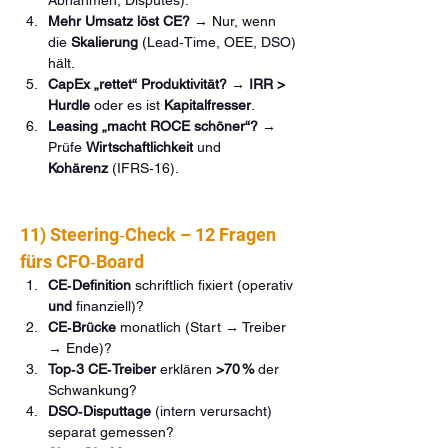
Mehr Umsatz löst CE?
 → Nur, wenn 
die 
Skalierung
 (Lead‑Time, OEE, DSO) 
hält.
CapEx „rettet“ Produktivität?
 → 
IRR > 
Hurdle
 oder es ist 
Kapitalfresser
.
Leasing „macht ROCE schöner“?
 → 
Prüfe 
Wirtschaftlichkeit
 und 
Kohärenz
 (IFRS‑16).
11) Steering‑Check – 12 Fragen 
fürs CFO‑Board
CE‑Definition
 schriftlich fixiert (operativ 
und
 finanziell)?
CE‑Brücke
 monatlich (Start → Treiber 
→ Ende)?
Top‑3 CE‑Treiber
 erklären 
>70 %
 der 
Schwankung?
DSO‑Disputtage
 (intern verursacht) 
separat gemessen?