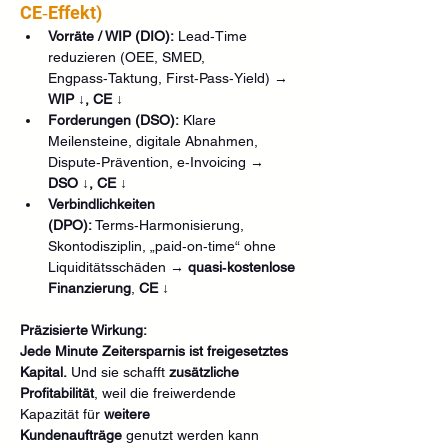
CE‑Effekt)
Vorräte / WIP (DIO):
 Lead‑Time 
reduzieren (OEE, SMED, 
Engpass‑Taktung, First‑Pass‑Yield) → 
WIP ↓, CE ↓
Forderungen (DSO):
 Klare 
Meilensteine, digitale Abnahmen, 
Dispute‑Prävention, e‑Invoicing → 
DSO ↓, CE ↓
Verbindlichkeiten 
(DPO):
 Terms‑Harmonisierung, 
Skontodisziplin, „paid‑on‑time“ ohne 
Liquiditätsschäden → 
quasi‑kostenlose 
Finanzierung
, 
CE ↓
Präzisierte Wirkung:
Jede Minute Zeitersparnis ist freigesetztes 
Kapital.
 Und sie schafft 
zusätzliche 
Profitabilität
, weil die freiwerdende 
Kapazität für 
weitere 
Kundenaufträge
 genutzt werden kann 