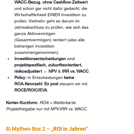
WACC‑Bezug
, 
ohne Cashflow‑Zeitwert
und schon gar nicht dafür gedacht, die 
Wirtschaftlichkeit EINER Investition zu 
prüfen. Vielmehr geht es darum im 
Jahreabschluss zu prüfen, wie sich das 
ganze Aktivvermögen 
(Gesamtvermögen) rentiert (also alle 
bisherigen Investition 
zusammengenommen).
Investitionsentscheidungen
 sind 
projektspezifisch, zukunftsorientiert, 
risikoadjustiert
 → 
NPV
 & 
IRR vs. WACC
.
Policy:
 In Entscheidungen 
keine 
ROA‑Kennzahl
. 
Ex post
 steuern wir mit 
ROCE/ROIC/EVA
.
Konter‑Kurzform:
ROA = Wetterkarte. 
Projektfreigabe nur mit NPV/IRR vs. WACC.
8) Mythen‑Box 2 – 
„ROI in Jahren“ 