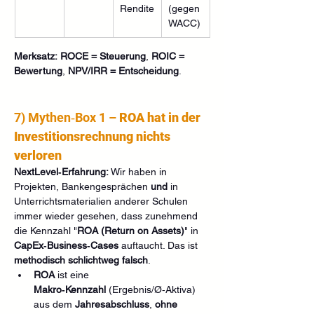
Rendite
(gegen 
WACC)
Merksatz:
ROCE = Steuerung
, 
ROIC = 
Bewertung
, 
NPV/IRR = Entscheidung
.
7) Mythen‑Box 1 – 
ROA hat in der 
Investitionsrechnung nichts 
verloren
NextLevel‑Erfahrung:
 Wir haben in 
Projekten, Bankengesprächen 
und
 in 
Unterrichtsmaterialien anderer Schulen 
immer wieder gesehen, dass zunehmend 
die Kennzahl "
ROA
(Return on Assets)
" in 
CapEx‑Business‑Cases
 auftaucht. Das ist 
methodisch schlichtweg falsch
.
ROA
 ist eine 
Makro‑Kennzahl
 (Ergebnis/Ø‑Aktiva) 
aus dem 
Jahresabschluss
, 
ohne 