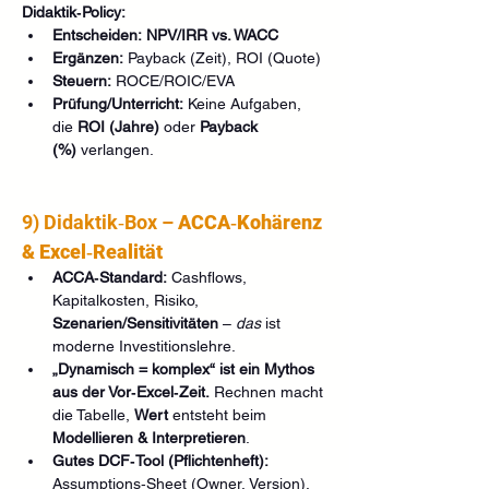
Didaktik‑Policy:
Entscheiden:
NPV/IRR vs. WACC
Ergänzen:
 Payback (Zeit), ROI (Quote)
Steuern:
 ROCE/ROIC/EVA
Prüfung/Unterricht:
 Keine Aufgaben, 
die 
ROI (Jahre)
 oder 
Payback 
(%)
 verlangen.
9) Didaktik‑Box – 
ACCA‑Kohärenz 
& Excel‑Realität
ACCA‑Standard:
 Cashflows, 
Kapitalkosten, Risiko, 
Szenarien/Sensitivitäten
 – 
das
 ist 
moderne Investitionslehre.
„Dynamisch = komplex“ ist ein Mythos 
aus der Vor‑Excel‑Zeit.
 Rechnen macht 
die Tabelle, 
Wert
 entsteht beim 
Modellieren & Interpretieren
.
Gutes DCF‑Tool (Pflichtenheft):
Assumptions‑Sheet (Owner, Version), 