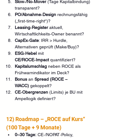
Slow‑/No‑Mover
 (Tage Kapitalbindung) 
transparent?
PO/Abnahme‑Design
 rechnungsfähig 
(„first‑time‑right“)?
Leasing‑Register
 aktuell, 
Wirtschaftlichkeits‑Owner benannt?
CapEx‑Gate
: IRR > Hurdle, 
Alternativen geprüft (Make/Buy)?
ESG‑Hebel
 mit 
CE/ROCE‑Impact
 quantifiziert?
Kapitalumschlag
 neben ROCE als 
Frühwarnindikator im Deck?
Bonus
 an 
Spread (ROCE − 
WACC)
 gekoppelt?
CE‑Obergrenzen
 (Limits) je BU mit 
Ampellogik definiert?
12) Roadmap – „ROCE auf Kurs“ 
(100 Tage + 9 Monate)
0–30 Tage:
 CE‑/NOPAT‑Policy, 