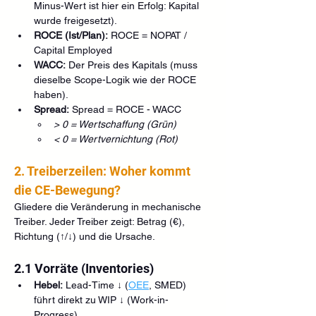
Minus-Wert ist hier ein Erfolg: Kapital 
wurde freigesetzt).
ROCE (Ist/Plan):
 ROCE = NOPAT / 
Capital Employed
WACC:
 Der Preis des Kapitals (muss 
dieselbe Scope-Logik wie der ROCE 
haben).
Spread:
 Spread = ROCE - WACC
> 0 = Wertschaffung (Grün)
< 0 = Wertvernichtung (Rot)
2. Treiberzeilen: Woher kommt 
die CE-Bewegung?
Gliedere die Veränderung in mechanische 
Treiber. Jeder Treiber zeigt: Betrag (€), 
Richtung (↑/↓) und die Ursache.
2.1 Vorräte (Inventories)
Hebel:
 Lead-Time ↓ (
OEE
, SMED) 
führt direkt zu WIP ↓ (Work-in-
Progress).