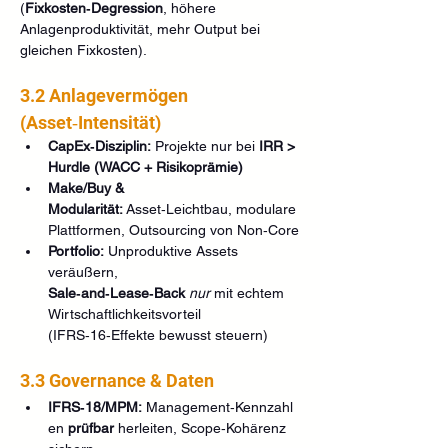
(
Fixkosten‑Degression
, höhere 
Anlagenproduktivität, mehr Output bei 
gleichen Fixkosten).
3.2 Anlagevermögen 
(Asset‑Intensität)
CapEx‑Disziplin:
 Projekte nur bei 
IRR > 
Hurdle (WACC + Risikoprämie)
Make/Buy & 
Modularität:
 Asset‑Leichtbau, modulare 
Plattformen, Outsourcing von Non‑Core
Portfolio:
 Unproduktive Assets 
veräußern, 
Sale‑and‑Lease‑Back
nur
 mit echtem 
Wirtschaftlichkeitsvorteil 
(IFRS‑16‑Effekte bewusst steuern)
3.3 Governance & Daten
IFRS‑18/MPM:
 Management‑Kennzahl
en 
prüfbar
 herleiten, Scope‑Kohärenz 