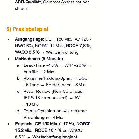
ARR‑Qualität
, Contract Assets sauber 
steuern.
5) Praxisbeispiel 
Ausgangslage:
 CE = 180 Mio. (AV 120 / 
NWC 60); NOPAT 14 Mio.; 
ROCE 7,8 %
, 
WACC 8,5 %
 → Wertvernichtung.
Maßnahmen (9 Monate):
Lead‑Time −15 % → WIP −20 % → 
Vorräte −12 Mio.
Abnahme/Faktura‑Sprint → DSO 
−6 Tage → Forderungen −8 Mio.
Asset‑Review (Non‑Core raus, 
IFRS‑16 harmonisiert) → AV 
−10 Mio.
Terms‑Optimierung → erhaltene 
Anzahlungen +4 Mio.
Ergebnis:
CE 150 Mio. (−17 %)
, 
NOPAT 
15,2 Mio.
, 
ROCE 10,1 %
 bei WACC 
8,5 % → 
Wertschaffung beginnt
.