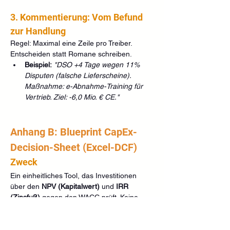
3. Kommentierung: Vom Befund 
zur Handlung
Regel: Maximal eine Zeile pro Treiber. 
Entscheiden statt Romane schreiben.
Beispiel:
"DSO +4 Tage wegen 11% 
Disputen (falsche Lieferscheine). 
Maßnahme: e-Abnahme-Training für 
Vertrieb. Ziel: -6,0 Mio. € CE."
Anhang B: Blueprint CapEx-
Decision-Sheet (Excel-DCF)
Zweck
Ein einheitliches Tool, das Investitionen 
über den 
NPV (Kapitalwert)
 und 
IRR 
(Zinsfuß)
 gegen den WACC prüft. Keine 
"Bauch-Entscheidungen", sondern 
mathematische Wertprüfung.