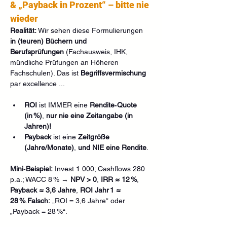
& „Payback in Prozent“ – bitte nie 
wieder
Realität:
 Wir sehen diese Formulierungen 
in (teuren) Büchern und 
Berufsprüfungen
 (Fachausweis, IHK, 
mündliche Prüfungen an Höheren 
Fachschulen). Das ist 
Begriffsvermischung
par excellence ...
ROI
 ist IMMER eine 
Rendite‑Quote 
(in %)
, 
nur nie eine Zeitangabe (in 
Jahren)!
Payback
 ist eine 
Zeitgröße 
(Jahre/Monate)
, 
und NIE eine Rendite
.
Mini‑Beispiel:
 Invest 1.000; Cashflows 280 
p.a.; WACC 8 % → 
NPV > 0
, 
IRR ≈ 12 %
, 
Payback ≈ 3,6 Jahre
, 
ROI Jahr 1 ≈ 
28 %
.
Falsch:
 „ROI = 3,6 Jahre“ oder 
„Payback = 28 %“.