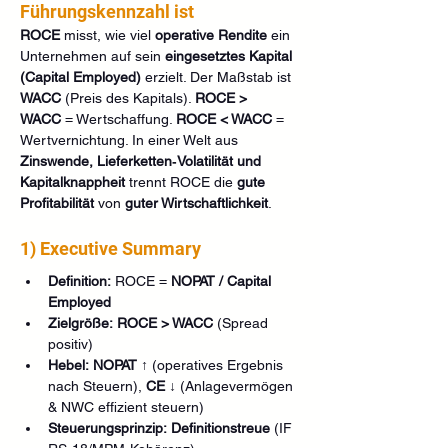
Führungskennzahl ist
ROCE
 misst, wie viel 
operative Rendite
 ein 
Unternehmen auf sein 
eingesetztes Kapital 
(Capital Employed)
 erzielt. Der Maßstab ist 
WACC
 (Preis des Kapitals). 
ROCE > 
WACC
 = Wertschaffung. 
ROCE < WACC
 = 
Wertvernichtung. In einer Welt aus 
Zinswende, Lieferketten‑Volatilität und 
Kapitalknappheit
 trennt ROCE die 
gute 
Profitabilität
 von 
guter Wirtschaftlichkeit
.
1) Executive Summary
Definition:
 ROCE = 
NOPAT / Capital 
Employed
Zielgröße:
ROCE > WACC
 (Spread 
positiv)
Hebel:
NOPAT ↑
 (operatives Ergebnis 
nach Steuern), 
CE ↓
 (Anlagevermögen 
& NWC effizient steuern)
Steuerungsprinzip:
Definitionstreue
 (IF