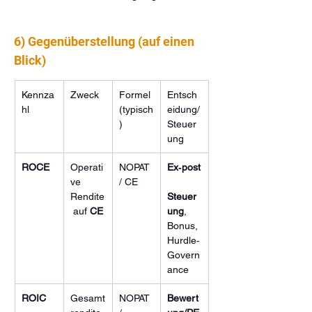
6) Gegenüberstellung (auf einen 
Blick)
Kennza
Zweck
Formel 
Entsch
hl
(typisch
eidung/
)
Steuer
ung
ROCE
Operati
NOPAT 
Ex‑post
ve 
/ CE
Rendite
Steuer
 auf 
CE
ung
, 
Bonus, 
Hurdle‑
Govern
ance
ROIC
Gesamt
NOPAT 
Bewert