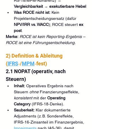
RS‑18/MPM‑Kohärenz) → 
Vergleichbarkeit
 → 
exekutierbare Hebel
Was ROCE nicht ist:
 Kein 
Projektentscheidungsersatz (dafür 
NPV/IRR vs. WACC
); ROCE steuert 
ex 
post
.
Merke:
ROCE ist kein Reporting‑Ergebnis – 
ROCE ist eine Führungsentscheidung.
2) Definition & Ableitung 
(
IFRS
‑/
MPM
‑fest)
2.1 NOPAT (operativ, nach 
Steuern)
Inhalt:
 Operatives Ergebnis nach 
Steuern 
ohne
 Finanzierungseffekte, 
konsistent
 mit der 
Operating 
Category
 (IFRS‑18‑Denke).
Sauberkeit:
 Klar dokumentierte 
Adjustments (z. B. Sondereffekte, 
IFRS‑16‑Zinsanteil im Finanzergebnis, 
Impairments 
nach IAS‑36), damit 