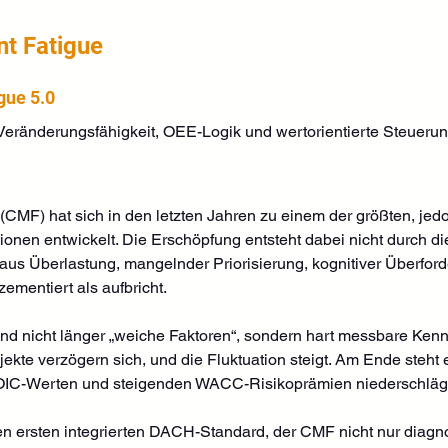
t Fatigue
ue 5.0
eränderungsfähigkeit, OEE-Logik und wertorientierte Steueru
MF) hat sich in den letzten Jahren zu einem der größten, je
ionen entwickelt. Die Erschöpfung entsteht dabei nicht durch d
 aus Überlastung, mangelnder Priorisierung, kognitiver Überfor
zementiert als aufbricht.
d nicht länger „weiche Faktoren“, sondern hart messbare Kennza
ekte verzögern sich, und die Fluktuation steigt. Am Ende steht
 ROIC-Werten und steigenden WACC-Risikoprämien niederschlägt
n ersten integrierten DACH-Standard, der CMF nicht nur diagnos