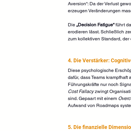
Aversion“: Da der Verlust gew
erzeugen Veränderungen massi
Die 
„Decision Fatigue“ 
führt d
erodieren lässt. Schließlich z
zum kollektiven Standard, der
4. Die Verstärker: Cognit
Diese psychologische Erschöp
dafür, dass Teams krampfhaft a
Führungskräfte nur noch Signa
Cost Fallacy
 zwingt Organisati
sind. Gepaart mit einem 
Overc
Aufwand von Roadmaps systemat
5. Die finanzielle Dimensi