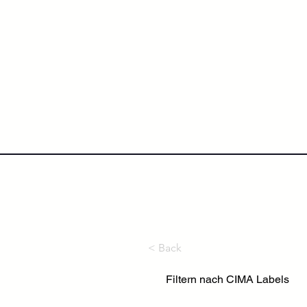
NextLevel College
Höh
< Back
Filtern nach CIMA Labels