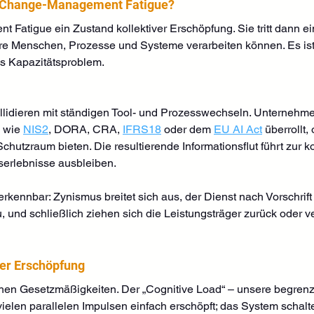
t Change-Management Fatigue?
 Fatigue ein Zustand kollektiver Erschöpfung. Sie tritt dann e
hre Menschen, Prozesse und Systeme verarbeiten können. Es ist
es Kapazitätsproblem.
 kollidieren mit ständigen Tool- und Prozesswechseln. Unterneh
 wie 
NIS2
, DORA, CRA, 
IFRS18
 oder dem 
EU AI Act
 überrollt,
chutzraum bieten. Die resultierende Informationsflut führt zur k
serlebnisse ausbleiben. 
ennbar: Zynismus breitet sich aus, der Dienst nach Vorschrift 
und schließlich ziehen sich die Leistungsträger zurück oder 
der Erschöpfung
hen Gesetzmäßigkeiten. Der „Cognitive Load“ – unsere begrenzt
 vielen parallelen Impulsen einfach erschöpft; das System schalt