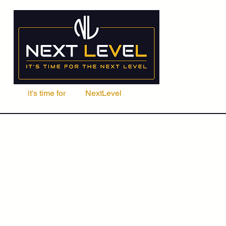
it's time for
Your
NextLevel
ere Fachschule
Kurse
Seminare
ACCA | CIMA | FRM | CFA