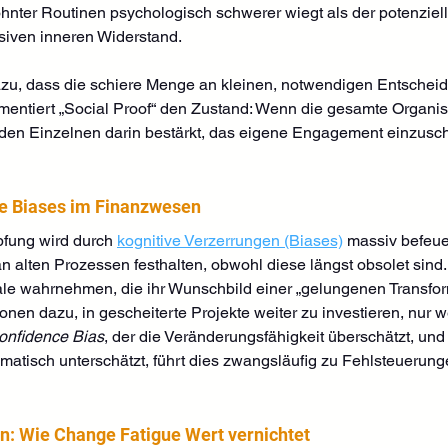
ohnter Routinen psychologisch schwerer wiegt als der potenzie
ven inneren Widerstand. 
azu, dass die schiere Menge an kleinen, notwendigen Entscheidu
ementiert „Social Proof“ den Zustand: Wenn die gesamte Organisa
 den Einzelnen darin bestärkt, das eigene Engagement einzusc
ive Biases im Finanzwesen
fung wird durch 
kognitive Verzerrungen (Biases)
 massiv befeue
n alten Prozessen festhalten, obwohl diese längst obsolet sind.
le wahrnehmen, die ihr Wunschbild einer „gelungenen Transform
onen dazu, in gescheiterte Projekte weiter zu investieren, nur 
onfidence Bias
, der die Veränderungsfähigkeit überschätzt, und 
isch unterschätzt, führt dies zwangsläufig zu Fehlsteuerungen
on: Wie Change Fatigue Wert vernichtet