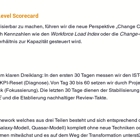
tLevel Scorecard
isierbar zu machen, führen wir die neue Perspektive „Change Ca
ch Kennzahlen wie den 
Workforce Load Index
 oder die 
Change-O
hältnis zur Kapazität gesteuert wird.
em klaren Dreiklang: In den ersten 30 Tagen messen wir den IST
PI-Reset (Diagnose). Von Tag 30 bis 60 setzen wir durch Proj
k (Fokussierung). Die letzten 30 Tage dienen der Stabilisierung 
E
 und die Etablierung nachhaltiger Review-Takte.
ework welches aus drei Teilen besteht und sich entsprechend
alaxy-Modell, Quasar-Modell) komplett ohne neue Techniken od
men mitwächst und es auf dem Weg der Transformation unterstütz