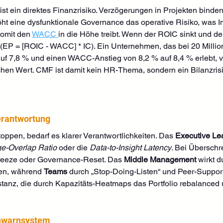
 ein direktes Finanzrisiko. Verzögerungen in Projekten binden 
höht eine dysfunktionale Governance das operative Risiko, was I
omit den 
WACC 
in die Höhe treibt. Wenn der ROIC sinkt und de
 (EP = [ROIC - WACC] * IC). Ein Unternehmen, das bei 20 Millio
uf 7,8 % und einen WACC-Anstieg von 8,2 % auf 8,4 % erlebt, ve
en Wert. CMF ist damit kein HR-Thema, sondern ein Bilanzrisi
erantwortung
pen, bedarf es klarer Verantwortlichkeiten. Das 
Executive Le
e-Overlap Ratio
 oder die 
Data-to-Insight Latency
. Bei Überschr
Freeze oder Governance-Reset. Das 
Middle Management
 wirkt 
en, während 
Teams
 durch „Stop-Doing-Listen“ und Peer-Support
nstanz, die durch Kapazitäts-Heatmaps das Portfolio rebalanced
ühwarnsystem