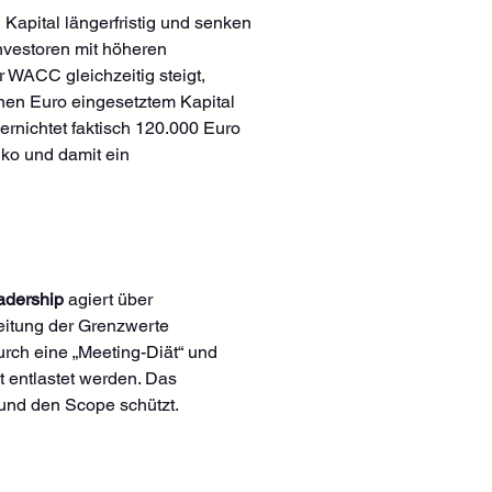
Kapital längerfristig und senken 
nvestoren mit höheren 
r WACC gleichzeitig steigt, 
nen Euro eingesetztem Kapital 
rnichtet faktisch 120.000 Euro 
ko und damit ein 
adership
 agiert über 
eitung der Grenzwerte 
durch eine „Meeting-Diät“ und 
 entlastet werden. Das 
 und den Scope schützt.