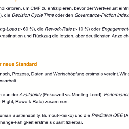
dikatoren, um CMF zu antizipieren, bevor der Wertverlust eintrit
), die 
Decision Cycle Time
 oder den 
Governance-Friction Index
ing-Load
 (> 60 %), die 
Rework-Rate
 (> 10 %) oder 
Engagement-
krastination und Rückzug die letzten, aber deutlichsten Anzeich
er neue Standard
Mensch, Prozess, Daten und Wertschöpfung erstmals vereint. Wir
nsarbeit. 
ch aus der 
Availability
 (Fokuszeit vs. Meeting-Load), 
Performanc
me-Right, Rework-Rate) zusammen. 
uman Sustainability, Burnout-Risiko) und die 
Predictive OEE
 (A
ange-Fähigkeit erstmals quantifizierbar.