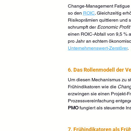
Change-Management Fatigue ist
so den 
ROIC
. Gleichzeitig er
Risikoprämien quittieren und s
schrumpft der 
Economic Profit
einen ROIC-Abfall von 9,5 % a
pro Jahr an echtem ökonomisch
Unternehmenswert-Zerstörer
.
6. Das Rollenmodell der V
Um diesen Mechanismus zu stop
Frühindikatoren wie die 
Chang
erzwingen sie einen Projekt-
Prozessvereinfachung entgeg
PMO
 fungiert als steuernde I
7. Frühindikatoren als Fr