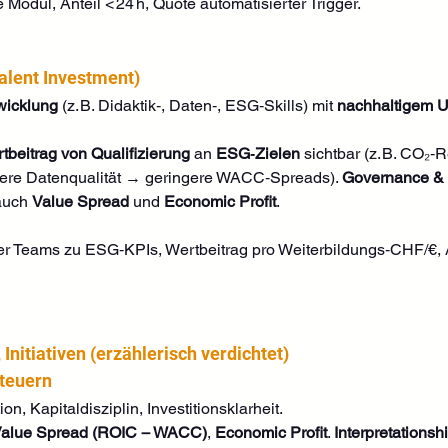
 Modul, Anteil < 24 h, Quote automatisierter Trigger.
alent Investment)
wicklung
 (z. B. Didaktik‑, Daten‑, ESG‑Skills) mit 
nachhaltigem 
tbeitrag von Qualifizierung
 an 
ESG‑Zielen
 sichtbar (z. B. CO₂‑
ere Datenqualität → geringere WACC‑Spreads). 
Governance &
auch 
Value Spread
 und 
Economic Profit
.
er Teams zu ESG‑KPIs, Wertbeitrag pro Weiterbildungs‑CHF/€, An
 Initiativen (erzählerisch verdichtet)
steuern
n, Kapitaldisziplin, Investitionsklarheit.
alue Spread (ROIC − WACC)
, 
Economic Profit
. 
Interpretationshi