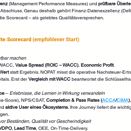
renz
 (Management Performance Measures) und 
prüfbare Überle
Abschluss. Genau deshalb gehört Finanz‑Datenexzellenz (Defin
die Scorecard – als gelebtes Qualitätsversprechen.
lite‑Scorecard
 (empfohlener Start)
htbar machen
 WACC, 
Value Spread (ROIC − WACC)
, 
Economic Profit
.
Wert
 statt Ergebnis. NOPAT misst die operative Nachsteuer‑Ertr
itals. Erst der 
Vergleich mit WACC
 beantwortet die Schlüsselfra
ce
 – 
Erlebnisse, die Lernen in Wirkung verwandeln
ce‑Score), NPS/CSAT, 
Completion & Pass Rates (
ACCA
/
CIMA
)
nd 
aktive User eines Ökosystems
. Ihre Journey liefert die wicht
ngen.
vor Beständen, Qualität vor Geschwindigkeit
O/DPO
, 
Lead Time
, OEE, On‑Time‑Delivery.