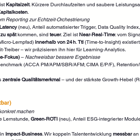
st 
Kapitalzeit
. Kürzere Durchlaufzeiten und saubere Leistungs
apitalkosten
.
m Reporting zur Echtzeit‑Orchestrierung
 Latency
 (neu), Anteil automatisierter Trigger, Data Quality In
 
zu spät
 kommen, sind 
teuer
. Ziel ist 
Near‑Real‑Time
: vom Signa
 Micro‑Lernpfad) 
innerhalb von 24 h
. 
TtI
 (Time‑to‑Insight) existi
t‑Treiber – wir präzisieren ihn hier für Learning‑Analytics.
e‑Fokus)
 – 
Nachweisbar bessere Ergebnisse
 Benchmark (ACCA PM/APM/SBR/AFM; CIMA E/P/F), Retention/D
s 
zentrale Qualitätsmerkmal
 – und der stärkste Growth‑Hebel (
tbar)
konkret machen
je Lernstunde, 
Green‑ROTI
 (neu), Anteil ESG‑integrierter Modul
in 
Impact‑Business
. Wir koppeln Talententwicklung 
messbar
 an