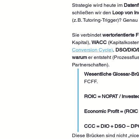
Strategie wird heute im 
Datenf
schließen wir den 
Loop von Ins
(z. B. Tutoring‑Trigger)? Genau
Sie verbindet 
wertorientierte 
Kapital), 
WACC
 (Kapitalkosten
Conversion Cycle)
, 
DSO/DIO
warum
 er entsteht (Prozessflu
Partnerschaften).
Wesentliche Glossar‑Br
FCFF. 
ROIC = NOPAT / Invested
Economic Profit = (ROIC
CCC = DIO + DSO − DP
Diese Brücken sind nicht „nice