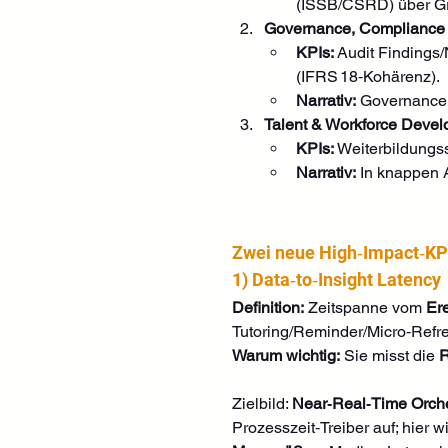
(ISSB/CSRD) über G
Governance, Compliance 
KPIs:
 Audit Findings
(IFRS 18‑Kohärenz).
Narrativ:
 Governance 
Talent & Workforce Deve
KPIs:
 Weiterbildungs
Narrativ:
 In knappen 
Zwei neue High‑Impact‑KP
1) Data‑to‑Insight Latency
Definition:
 Zeitspanne vom 
Er
Tutoring/Reminder/Micro‑Refre
Warum wichtig:
 Sie misst die 
R
Zielbild: 
Near‑Real‑Time Orche
Prozesszeit‑Treiber auf; hier wi