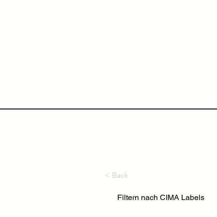
NextLevel College
Höh
< Back
Filtern nach CIMA Labels