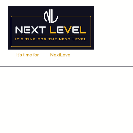
it's time for
Your
NextLevel
ere Fachschule
Kurse
Seminare
ACCA | CIMA | FRM | CFA