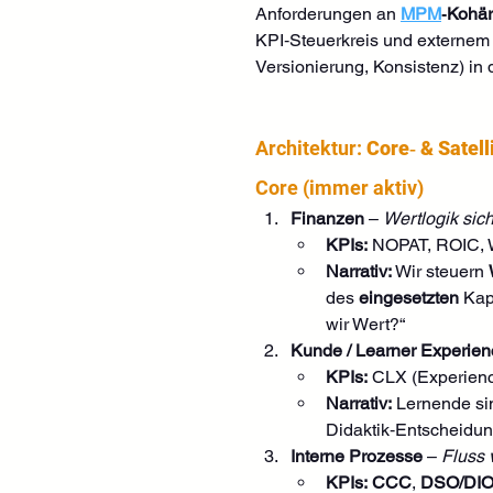
Anforderungen an 
MPM
‑Kohä
KPI‑Steuerkreis und externem 
Versionierung, Konsistenz) in 
Architektur: 
Core‑ & Satel
Core (immer aktiv)
Finanzen
 – 
Wertlogik sic
KPIs:
 NOPAT, ROIC,
Narrativ:
 Wir steuern 
des 
eingesetzten
 Kap
wir Wert?“
Kunde / Learner Experien
KPIs:
 CLX (Experien
Narrativ:
 Lernende si
Didaktik‑Entscheidu
Interne Prozesse
 – 
Fluss 
KPIs:
CCC
, 
DSO/DI