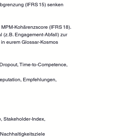
abgrenzung (IFRS 15) senken 
dex, MPM‑Kohärenzscore (IFRS 18).
l (z. B. Engagement‑Abfall) zur 
ert in eurem Glossar‑Kosmos 
ropout, Time‑to‑Competence, 
Reputation, Empfehlungen, 
e, Stakeholder‑Index, 
 Nachhaltigkeitsziele 