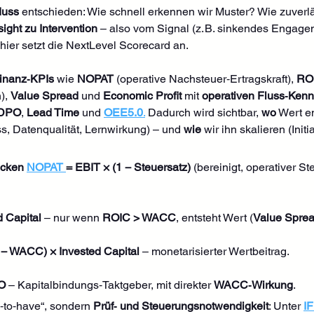
luss
 entschieden: Wie schnell erkennen wir Muster? Wie zuverl
ight zu Intervention
 – also vom Signal (z. B. sinkendes Enga
 hier setzt die NextLevel Scorecard an.
Finanz‑KPIs
 wie 
NOPAT
 (operative Nachsteuer‑Ertragskraft), 
RO
), 
Value Spread
 und 
Economic Profit
 mit 
operativen Fluss‑Ken
/DPO
, 
Lead Time
 und 
OEE5.0
.
 Dadurch wird sichtbar, 
wo
 Wert en
ss, Datenqualität, Lernwirkung) – und 
wie
 wir ihn skalieren (Init
ücken
NOPAT 
= EBIT × (1 − Steuersatz)
 (bereinigt, operativer S
 Capital
 – nur wenn 
ROIC > WACC
, entsteht Wert (
Value Spre
 − WACC) × Invested Capital
 – monetarisierter Wertbeitrag.
O
 – Kapitalbindungs‑Taktgeber, mit direkter 
WACC‑Wirkung
. 
‑to‑have“, sondern 
Prüf‑ und Steuerungsnotwendigkeit
: Unter 
I