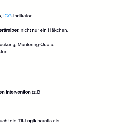
, 
ICG
‑Indikator 
rttreiber
, nicht nur ein Häkchen.
deckung, Mentoring‑Quote.
tur.
n Intervention
 (z. B. 
ucht die 
TtI‑Logik
 bereits als 