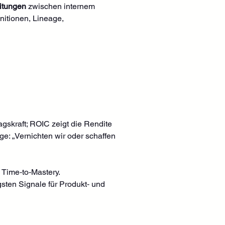
itungen
 zwischen internem 
itionen, Lineage, 
agskraft; ROIC zeigt die Rendite 
ge: „Vernichten wir oder schaffen 
, Time‑to‑Mastery.
igsten Signale für Produkt‑ und 