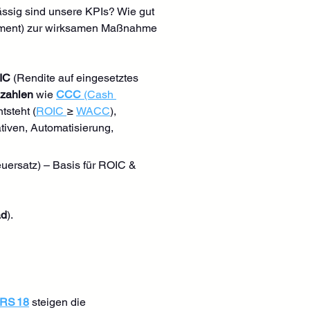
ässig sind unsere KPIs? Wie gut 
gement) zur wirksamen Maßnahme 
IC
 (Rendite auf eingesetztes 
nzahlen
 wie 
CCC
 (Cash 
tsteht (
ROIC 
≥ 
WACC
), 
iativen, Automatisierung, 
teuersatz) – Basis für ROIC & 
ad
).
FRS 18
 steigen die 