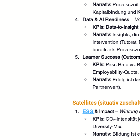
Narrativ:
 Prozesszeit i
Kapitalbindung und 
K
Data & AI Readiness
 – 
Vo
KPIs:
Data‑to‑Insight
Narrativ:
 Insights, die
Intervention (Tutorat,
bereits als Prozesszei
Learner Success (Outcom
KPIs:
 Pass Rate vs.
Employability‑Quote.
Narrativ:
 Erfolg ist da
Partnerwert).
Satellites (situativ zuschal
ESG 
& Impact
 – 
Wirkung 
KPIs:
 CO₂‑Intensität 
Diversity‑Mix.
Narrativ:
 Bildung ist e