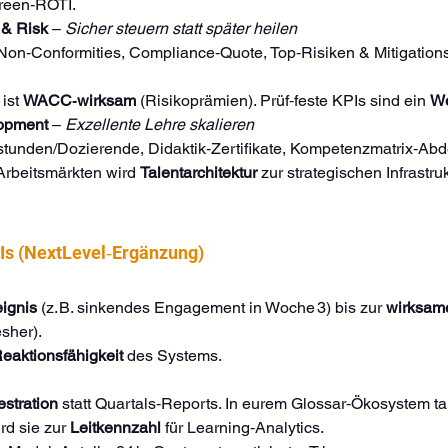
reen‑ROTI.
& Risk
 – 
Sicher steuern statt später heilen
/Non‑Conformities, Compliance‑Quote, Top‑Risiken & Mitigations
ist 
WACC‑wirksam
 (Risikoprämien). Prüf‑feste KPIs sind ein 
We
lopment
 – 
Exzellente Lehre skalieren
stunden/Dozierende, Didaktik‑Zertifikate, Kompetenzmatrix‑Ab
Arbeitsmärkten wird 
Talentarchitektur
 zur strategischen Infrastruk
Is (NextLevel‑Ergänzung)
eignis
 (z. B. sinkendes Engagement in Woche 3) bis zur 
wirksame
sher).
eaktionsfähigkeit
 des Systems. 
stration
 statt Quartals‑Reports. In eurem Glossar‑Ökosystem ta
rd sie zur 
Leitkennzahl
 für Learning‑Analytics.