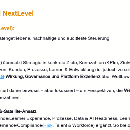
 NextLevel
evel): 
atengetriebene, nachhaltige und auditfeste Steuerung
)
 übersetzt Strategie in konkrete Ziele, Kennzahlen (KPIs), Zielw
zen, Kunden, Prozesse, Lernen & Entwicklung) ist jedoch zu schm
SG
‑Wirkung, Governance und Plattform‑Exzellenz
 über Wettbewe
itert daher bewusst – aber fokussiert – um Perspektiven, die 
We
verzahnen.
&‑Satellite‑Ansatz
: 
unde/Learner Experience, Prozesse, Data & AI Readiness, Learn
ernance/Compliance/
Risk
, Talent & Workforce) ergänzt. So blei