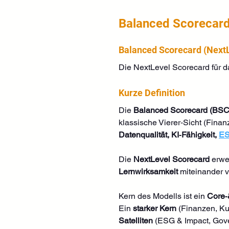
Balanced Scorecard
Balanced Scorecard (NextL
Die NextLevel Scorecard für d
Kurze Definition
Die 
Balanced Scorecard (BSC
klassische Vierer‑Sicht (Finan
Datenqualität, KI‑Fähigkeit, 
E
Die 
NextLevel Scorecard
 erwe
Lernwirksamkeit
 miteinander 
Kern des Modells ist ein 
Core‑
Ein 
starker Kern
 (Finanzen, K
Satelliten
 (ESG & Impact, Gov