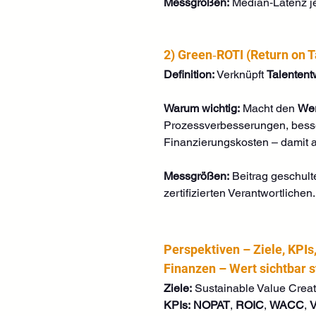
Messgrößen:
 Median‑Latenz je
2) Green‑ROTI (Return on T
Definition:
 Verknüpft 
Talentent
Warum wichtig:
 Macht den 
Wer
Prozessverbesserungen, bess
Finanzierungskosten – damit 
Messgrößen:
 Beitrag geschult
zertifizierten Verantwortlichen.
Perspektiven – Ziele, KPIs,
Finanzen – Wert sichtbar 
Ziele:
 Sustainable Value Creatio
KPIs:
NOPAT
, 
ROIC
, 
WACC
, 
V