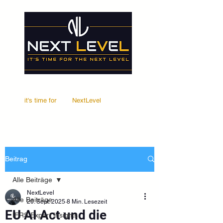
it's time for
Your
NextLevel
Beitrag
Alle Beiträge
NextLevel
Alle Beiträge
20. Sept. 2025
8 Min. Lesezeit
EU AI Act und die
IFRS Expert Insights