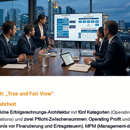
t: „True and Fair View“
ahrheit
liche Erfolgsrechnungs‑Architektur
 mit 
fünf Kategorien
 (Operatin
ations) und 
zwei Pflicht‑Zwischensummen
: 
Operating Profit
 und
nis vor Finanzierung und Ertragsteuern)
. 
MPM (Management‑def