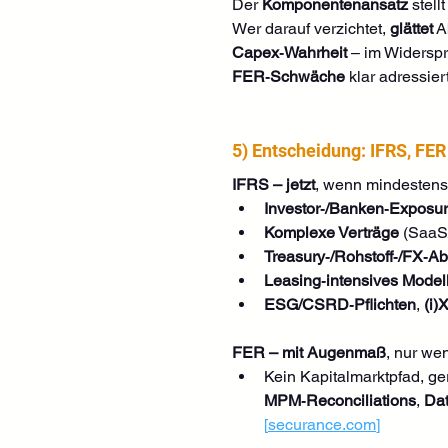
Der 
Komponentenansatz
 stell
Wer darauf verzichtet, 
glättet
 
Capex‑Wahrheit
 – im Widerspr
FER‑Schwäche
 klar adressiert
5) Entscheidung: IFRS, FER
IFRS – jetzt
, wenn mindestens e
Investor‑/Banken‑Exposu
Komplexe Verträge
 (SaaS/
Treasury‑/Rohstoff‑/FX‑A
Leasing‑intensives Model
ESG/CSRD‑Pflichten
, 
(i
FER – mit Augenmaß
, nur we
Kein Kapitalmarktpfad, ge
MPM‑Reconciliations
, 
Dat
[
securance.com
]