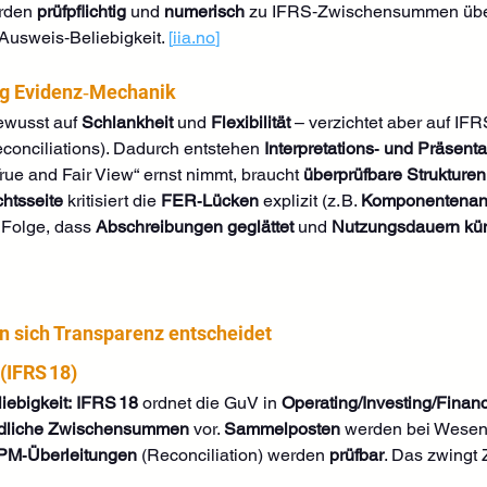
rden 
prüfpflichtig
 und 
numerisch
 zu IFRS‑Zwischensummen überg
t Ausweis‑Beliebigkeit. 
[
iia.no
]
ig Evidenz‑Mechanik
ewusst auf 
Schlankheit
 und 
Flexibilität
 – verzichtet aber auf IF
conciliations). Dadurch entstehen 
Interpretations‑ und Präsent
„True and Fair View“ ernst nimmt, braucht 
überprüfbare Strukturen
htsseite
 kritisiert die 
FER‑Lücken
 explizit (z. B. 
Komponentenan
 Folge, dass 
Abschreibungen geglättet
 und 
Nutzungsdauern küns
en sich Transparenz entscheidet
(IFRS 18)
liebigkeit:
IFRS 18
 ordnet die GuV in 
Operating/Investing/Finan
ndliche Zwischensummen
 vor. 
Sammelposten
 werden bei Wesent
M‑Überleitungen
 (Reconciliation) werden 
prüfbar
. Das zwingt 