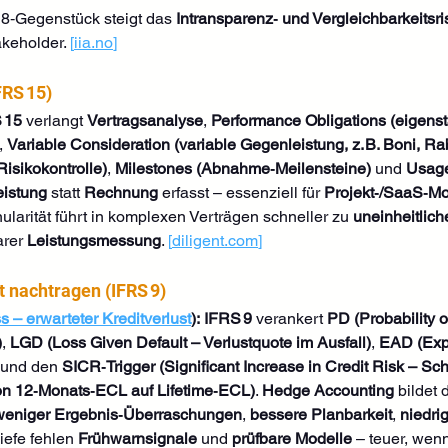
8‑Gegenstück steigt das 
Intransparenz‑ und Vergleichbarkeitsri
akeholder. 
[
iia.no
]
FRS 15)
 15
 verlangt 
Vertragsanalyse
, 
Performance Obligations (eigens
, 
Variable Consideration (variable Gegenleistung, z. B. Boni, Ra
Risikokontrolle)
, 
Milestones (Abnahme‑Meilensteine)
 und 
Usage
eistung
 statt 
Rechnung
 erfasst – essenziell für 
Projekt‑/SaaS‑Mo
larität führt in komplexen Verträgen schneller zu 
uneinheitlich
arer 
Leistungsmessung
. 
[
diligent.com
]
t nachtragen (IFRS 9)
 – erwarteter Kreditverlust
):
IFRS 9
 verankert 
PD (Probability o
)
, 
LGD (Loss Given Default – Verlustquote im Ausfall)
, 
EAD (Expo
 und den 
SICR‑Trigger (Significant Increase in Credit Risk – Sch
on 12‑Monats‑ECL auf Lifetime‑ECL)
. 
Hedge Accounting
 bildet
weniger Ergebnis‑Überraschungen
, 
bessere Planbarkeit
, 
niedri
iefe fehlen 
Frühwarnsignale
 und 
prüfbare Modelle
 – teuer, wen