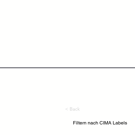
NextLevel College
Höh
< Back
Filtern nach CIMA Labels