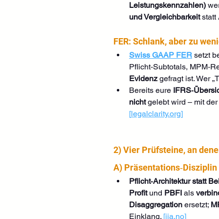
Leistungskennzahlen)
 we
und Vergleichbarkeit
 stat
FER: Schlank, aber zu wen
Swiss GAAP FER
 setzt b
Pflicht‑Subtotals, MPM‑Re
Evidenz
 gefragt ist. Wer 
Bereits eure 
IFRS‑Übersic
nicht
 gelebt wird – mit der
[
legalclarity.org
]
2) Vier Prüfsteine, an den
A) Präsentations‑Disziplin 
Pflicht‑Architektur statt Be
Profit
 und 
PBFI
 als 
verbi
Disaggregation
 ersetzt; 
MP
Einklang. 
[
iia.no
]