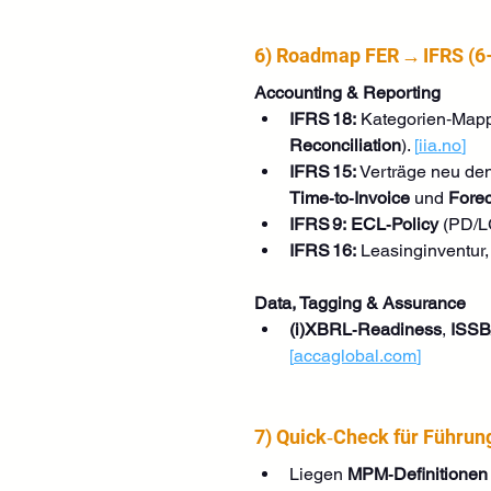
6) Roadmap FER → IFRS (6
Accounting & Reporting
IFRS 18:
 Kategorien‑Mapp
Reconciliation
). 
[
iia.no
]
IFRS 15:
 Verträge neu de
Time‑to‑Invoice
 und 
Forec
IFRS 9:
ECL‑Policy
 (PD/L
IFRS 16:
 Leasinginventur
Data, Tagging & Assurance
(i)XBRL‑Readiness
, 
ISSB
[
accaglobal.com
]
7) Quick‑Check für Führu
Liegen 
MPM‑Definitionen 