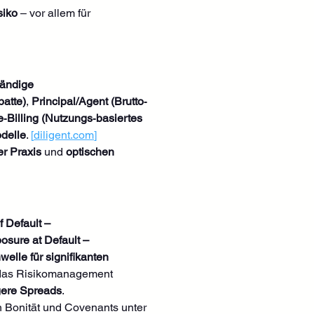
siko
 – vor allem für 
tändige 
batte)
, 
Principal/Agent (Brutto‑ 
‑Billing (Nutzungs‑basiertes 
delle
. 
[
diligent.com
]
er Praxis
 und 
optischen 
f Default – 
sure at Default – 
welle für signifikanten 
 das Risikomanagement 
gere Spreads
.
n Bonität und Covenants unter 