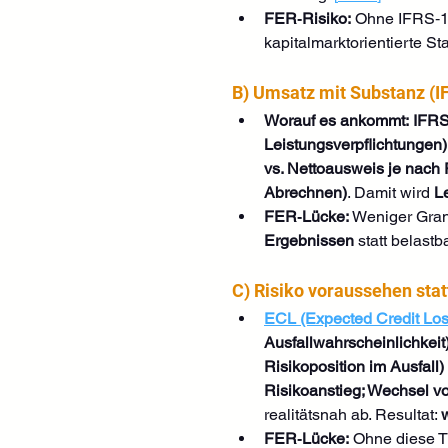
FER‑Risiko:
 Ohne IFRS‑1
kapitalmarktorientierte St
B) Umsatz mit Substanz (I
Worauf es ankommt:
IFRS
Leistungsverpflichtungen)
vs. Nettoausweis je nach 
Abrechnen)
. Damit wird 
L
FER‑Lücke:
 Weniger Granu
Ergebnissen
 statt belastb
C) Risiko voraussehen stat
ECL (Expected Credit Loss
Ausfallwahrscheinlichkeit
Risikoposition im Ausfall)
Risikoanstieg; Wechsel v
realitätsnah ab. Resultat: 
FER‑Lücke:
 Ohne diese T