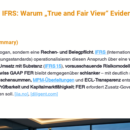
 IFRS: Warum „True and Fair View“ Evide
ummary)
Slogan, sondern eine 
Rechen‑ und Belegpflicht
. 
IFRS
(Internatio
ungsstandards) operationalisieren diesen Anspruch über eine 
Umsatz mit Substanz
 (
IFRS 15
), 
vorausschauende Risikomodel
wiss GAAP FER
 bleibt demgegenüber 
schlanker
 – mit deutlic
wischensummen, 
MPM‑Überleitungen
 und 
ECL‑Transparenz
 ent
Prüfbarkeit und Kapitalmarktfähigkeit
; 
FER
 erfordert Zusatz‑Gov
n soll. 
[
iia.no
]
, 
[
diligent.com
]