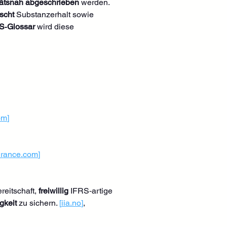
itätsnah abgeschrieben
 werden. 
scht
 Substanzerhalt sowie 
S‑Glossar
 wird diese 
om
]
urance.com
]
reitschaft, 
freiwillig
 IFRS‑artige 
gkeit
 zu sichern. 
[
iia.no
]
, 