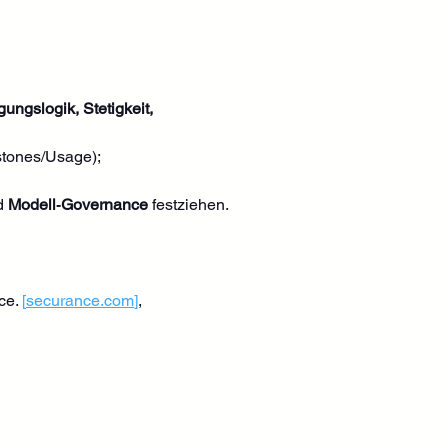
gungslogik, Stetigkeit, 
stones/Usage); 
d 
Modell‑Governance
 festziehen.
ce. 
[
securance.com
]
, 