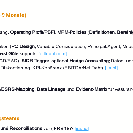
–9 Monate)
ing, 
Operating Profit/PBFI
, 
MPM‑Policies
 (
Definitionen, Bereini
nken (
PO‑Design
, Variable Consideration, Principal/Agent, Mile
ast‑Güte
 koppeln. 
[
diligent.com
]
GD/EAD), 
SICR‑Trigger
, optional 
Hedge Accounting
; Daten‑ un
, Diskontierung, KPI‑Kohärenz (EBITDA/Net Debt). 
[
iia.nl
]
/ESRS‑Mapping
, 
Data Lineage
 und 
Evidenz‑Matrix
 für Assuran
ngsteams
und Reconciliations
 vor (IFRS 18)? 
[
iia.no
]