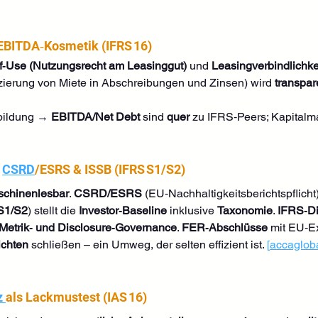
 EBITDA‑Kosmetik (IFRS 16)
f‑Use (Nutzungsrecht am Leasinggut)
 und 
Leasingverbindlichke
ierung von Miete in Abschreibungen und Zinsen) wird 
transpar
bildung → 
EBITDA/Net Debt
 sind 
quer
 zu IFRS‑Peers; Kapitalma
 
CSRD
/ESRS & ISSB (IFRS S1/S2)
chinenlesbar
. 
CSRD/ESRS
 (EU‑Nachhaltigkeitsberichtspflicht
S1/S2
) stellt die 
Investor‑Baseline
 inklusive 
Taxonomie
. 
IFRS‑Di
 Metrik‑ und Disclosure‑Governance
. 
FER‑Abschlüsse
 mit EU‑E
ichten
 schließen – ein Umweg, der selten effizient ist. 
[
accaglob
 
als Lackmustest (IAS 16)