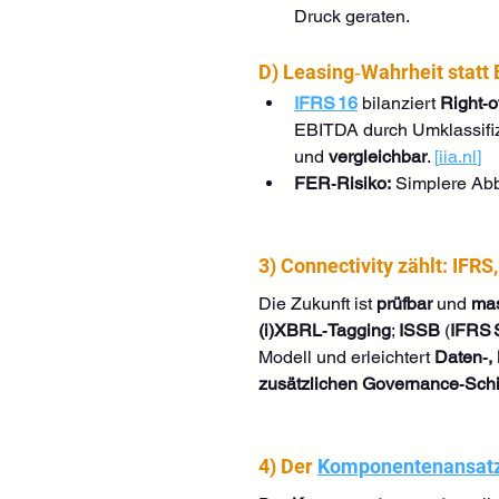
Druck geraten.
D) Leasing‑Wahrheit statt
IFRS 16
 bilanziert 
Right‑o
EBITDA durch Umklassifiz
und 
vergleichbar
. 
[
iia.nl
]
FER‑Risiko:
 Simplere Ab
3) Connectivity zählt: IFRS,
Die Zukunft ist 
prüfbar
 und 
mas
(i)XBRL‑Tagging
; 
ISSB
 (
IFRS 
Modell und erleichtert 
Daten‑,
zusätzlichen Governance‑Sch
4) Der 
Komponentenansatz