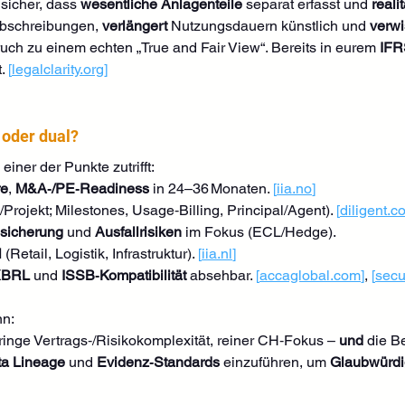
t sicher, dass 
wesentliche Anlagenteile
 separat erfasst und 
real
Abschreibungen, 
verlängert
 Nutzungsdauern künstlich und 
verwi
uch zu einem echten „True and Fair View“. Bereits in eurem 
IFR
. 
[
legalclarity.org
]
 oder dual?
iner der Punkte zutrifft:
re
, 
M&A‑/PE‑Readiness
 in 24–36 Monaten. 
[
iia.no
]
Projekt; Milestones, Usage‑Billing, Principal/Agent). 
[
diligent.c
bsicherung
 und 
Ausfallrisiken
 im Fokus (ECL/Hedge).
l
 (Retail, Logistik, Infrastruktur). 
[
iia.nl
]
)XBRL
 und 
ISSB‑Kompatibilität
 absehbar. 
[
accaglobal.com
]
, 
[
sec
nn:
ringe Vertrags‑/Risikokomplexität, reiner CH‑Fokus – 
und
 die Be
a Lineage
 und 
Evidenz‑Standards
 einzuführen, um 
Glaubwürdi