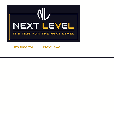
it's time for
Your
NextLevel
ere Fachschule
Kurse
Seminare
ACCA | CIMA | FRM | CFA