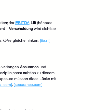
iten
; der 
EBITDA
‑Lift
 (höheres 
ent
 – 
Verschuldung
 wird sichtbar 
rkt‑Vergleiche hinken. 
[
iia.nl
]
) verlangen 
Assurance
 und 
sziplin
 passt 
nahtlos
 zu diesem 
xposure müssen diese Lücke mit 
al.com
]
, 
[
securance.com
]