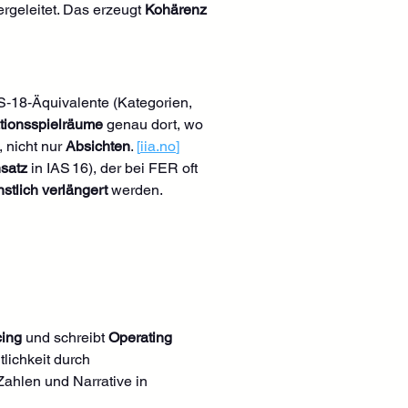
eleitet. Das erzeugt 
Kohärenz 
RS‑18‑Äquivalente (Kategorien, 
ationsspielräume
 genau dort, wo 
, nicht nur 
Absichten
. 
[
iia.no
]
satz
 in IAS 16), der bei FER oft 
tlich verlängert
 werden. 
cing
 und schreibt 
Operating 
lichkeit durch 
Zahlen und Narrative in 