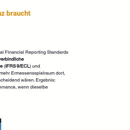
nz braucht
nal Financial Reporting Standards 
verbindliche 
le
 (
IFRS 9/ECL
) und 
h mehr Ermessensspielraum dort, 
scheidend wären. Ergebnis: 
ernance, wenn dieselbe 