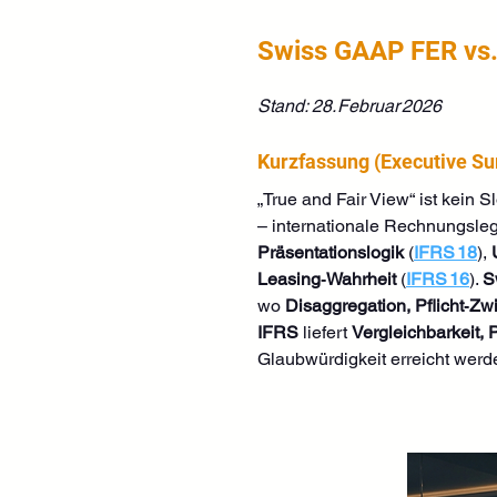
Swiss GAAP FER vs.
Stand: 28. Februar 2026
Kurzfassung (Executive S
„True and Fair View“ ist kein 
– internationale Rechnungsleg
Präsentationslogik
 (
IFRS 18
), 
Leasing‑Wahrheit
 (
IFRS 16
). 
S
wo 
Disaggregation, Pflicht‑Z
IFRS
 liefert 
Vergleichbarkeit, 
Glaubwürdigkeit erreicht werde