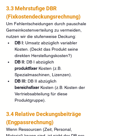
3.3 Mehrstufige DBR 
(Fixkostendeckungsrechnung)
Um Fehlentscheidungen durch pauschale 
Gemeinkostenverteilung zu vermeiden, 
nutzen wir die stufenweise Deckung:
DB I:
 Umsatz abzüglich variabler 
Kosten. (Deckt das Produkt seine 
direkten Herstellungskosten?)
DB II:
 DB I abzüglich 
produktfixer
 Kosten (z.B. 
Spezialmaschinen, Lizenzen).
DB III:
 DB II abzüglich 
bereichsfixer
 Kosten (z.B. Kosten der 
Vertriebsabteilung für diese 
Produktgruppe).
3.4 Relative Deckungsbeiträge 
(Engpassrechnung)
Wenn Ressourcen (Zeit, Personal, 
Material) knapp sind, ist nicht der DB pro 