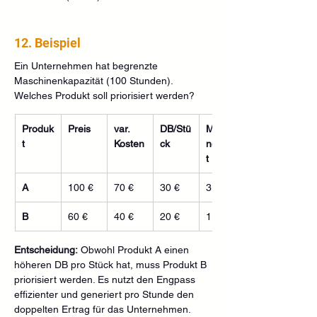
12. Beispiel
Ein Unternehmen hat begrenzte 
Maschinenkapazität (100 Stunden). 
Welches Produkt soll priorisiert werden?
Produk
Preis
var. 
DB/Stü
Maschi
t
Kosten
ck
nenzei
t
A
100 €
70 €
30 €
3 h
B
60 €
40 €
20 €
1 h
Entscheidung:
 Obwohl Produkt A einen 
höheren DB pro Stück hat, muss Produkt B 
priorisiert werden. Es nutzt den Engpass 
effizienter und generiert pro Stunde den 
doppelten Ertrag für das Unternehmen.