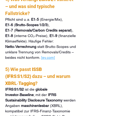
– und was sind typische 
Fallstricke?
Pflicht sind u. a. 
E1‑5
 (Energie/Mix), 
E1‑6
 (
Brutto‑Scopes 1/2/3
), 
E1‑7
 (
Removals/Carbon Credits separat
), 
E1‑8
 (interne CO₂‑Preise), 
E1‑9
 (finanzielle 
Klimaeffekte). Häufige Fehler: 
Netto‑Verrechnung
 statt Brutto‑Scopes und 
unklare Trennung von Removals/Credits – 
beides nicht konform. 
[
ey.com
]
5) Wie passt 
ISSB 
(IFRS S1/S2)
 dazu – und warum 
XBRL‑Tagging
?
IFRS S1/S2
 ist die 
globale 
Investor‑Baseline
; mit der 
IFRS 
Sustainability Disclosure Taxonomy
 werden 
Angaben 
maschinenlesbar
 (XBRL), 
kompatibel zur IFRS‑Finanz‑Taxonomie 