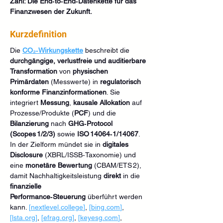
Zahl: Die End‑to‑End‑Datenkette für das 
Finanzwesen der Zukunft.
Kurzdefinition
Die 
CO₂‑Wirkungskette
 beschreibt die 
durchgängige, verlustfreie und auditierbare 
Transformation
 von 
physischen 
Primärdaten
 (Messwerte) in 
regulatorisch 
konforme Finanzinformationen
. Sie 
integriert 
Messung
, 
kausale Allokation
 auf 
Prozesse/Produkte (
PCF
) und die 
Bilanzierung
 nach 
GHG‑Protocol 
(Scopes 1/2/3)
 sowie 
ISO 14064‑1/14067
. 
In der Zielform mündet sie in 
digitales 
Disclosure
 (XBRL/ISSB‑Taxonomie) und 
eine 
monetäre Bewertung
 (CBAM/ETS 2), 
damit Nachhaltigkeitsleistung 
direkt
 in die 
finanzielle 
Performance‑Steuerung
 überführt werden 
kann. 
[
nextlevel.college
]
, 
[
bing.com
]
, 
[
lsta.org
]
, 
[
efrag.org
]
, 
[
keyesg.com
]
, 