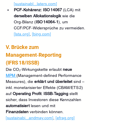
[sustainabl...
laters.com
]
PCF‑Kohärenz:
ISO 14067
 (LCA) mit 
derselben Allokationslogik
 wie die 
Org‑Bilanz (
ISO 14064‑1
), um 
CCF/PCF‑Widersprüche zu vermeiden. 
[
lsta.org
]
, 
[
bing.com
]
V. Brücke zum 
Management‑Reporting 
(IFRS 18/ISSB)
Die CO₂‑Wirkungskette erlaubt 
neue 
MPM
(Management‑defined Performance 
Measures), die 
erklärt und überleitet
 sind – 
inkl. monetarisierter Effekte (CBAM/ETS 2) 
auf 
Operating Profit
. 
ISSB‑Tagging
 stellt 
sicher, dass Investoren diese Kennzahlen 
automatisiert
 lesen und mit 
Finanzdaten
 verbinden können. 
[sustainabi...
andmay.com
]
, 
[
efrag.org
]