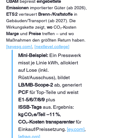
CBAM
 bepreist 
eingebettete 
Emissionen
 importierter Güter (ab 2026), 
ETS 2
 verteuert 
Brenn‑/Kraftstoffe
 in 
Gebäuden/Transport (ab 2027). Die 
Wirkungskette zeigt, 
wo
 CO₂‑Kosten 
Marge
 und 
Preise
 treffen – und wo 
Maßnahmen den größten Return haben. 
[
keyesg.com
]
, 
[
nextlevel.college
]
Mini‑Beispiel:
 Ein Presswerk 
misst je Linie kWh, allokiert 
auf Lose (inkl. 
Rüst/Ausschuss), bildet 
LB/MB‑Scope‑2
 ab, generiert 
PCF
 für Top‑Teile und weist 
E1‑5/6/7/8/9
 plus 
ISSB‑Tags
 aus. Ergebnis: 
kg CO₂e/Teil –11 %
, 
CO₂‑Kosten transparenter
 für 
Einkauf/Preissetzung. 
[
ey.com
]
, 
[
efrag.org
]