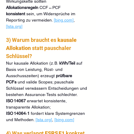
Wirkungskette sollten 
Allokationsregeln
 CCF↔PCF 
konsistent
 sein, um Widersprüche im 
Reporting zu vermeiden. 
[
bing.com
]
, 
[
lsta.org
]
3) Warum braucht es 
kausale 
Allokation
 statt pauschaler 
Schlüssel?
Nur kausale Allokation (z. B. 
kWh/Teil
 auf 
Basis von Leistung, Rüst‑ und 
Ausschusszeiten) erzeugt 
prüfbare 
PCFs
 und valide Scopes; pauschale 
Schlüssel verwässern Entscheidungen und 
bestehen Assurance‑Tests schlechter. 
ISO 14067
 erwartet konsistente, 
transparente Allokation; 
ISO 14064‑1
 fordert klare Systemgrenzen 
und Methoden. 
[
lsta.org
]
, 
[
bing.com
]
4) Was verlangt 
ESRS E1
 konkret 