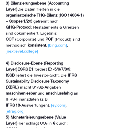
3) Bilanzierungsebene (Accounting 
Layer)
Die Daten fließen in die 
organisatorische THG‑Bilanz
 (
ISO 14064‑1
) 
– 
Scopes 1/2/3
 getrennt nach 
GHG‑Protocol
; Restatements & Grenzen 
sind dokumentiert. Ergebnis: 
CCF
 (Corporate) und 
PCF
 (Produkt) sind 
methodisch 
konsistent
. 
[
bing.com
]
, 
[
nextlevel.college
]
4) Disclosure‑Ebene (Reporting 
Layer)ESRS E1
 fordert 
E1‑5/6/7/8/9
; 
ISSB
 liefert die Investor‑Sicht. Die 
IFRS 
Sustainability Disclosure Taxonomy 
(XBRL)
 macht S1/S2‑Angaben 
maschinenlesbar
 und 
anschlussfähig
 an 
IFRS‑Finanzdaten (z. B. 
IFRS 18
‑Auswertungen). 
[
ey.com
]
, 
[
efrag.org
]
5) Monetarisierungsebene (Value 
Layer)
Hier schlägt CO₂ in 
€
 durch: 