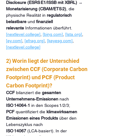
Disclosure (ESRS E1/ISSB mit XBRL) → 
Monetarisierung (CBAM/ETS 2)
, die 
physische Realität in 
regulatorisch 
belastbare
 und 
finanziell 
relevante
 Informationen überführt. 
[
nextlevel.college
]
, 
[
bing.com
]
, 
[
lsta.org
]
, 
[
ey.com
]
, 
[
efrag.org
]
, 
[
keyesg.com
]
, 
[
nextlevel.college
]
2) Worin liegt der Unterschied 
zwischen 
CCF
 (Corporate Carbon 
Footprint) und 
PCF
 (Product 
Carbon Footprint)?
CCF
 bilanziert die 
gesamten 
Unternehmens‑Emissionen
 nach 
ISO 14064‑1
 in den Scopes 1/2/3; 
PCF
 quantifiziert die 
klimawirksamen 
Emissionen eines Produkts
 über den 
Lebenszyklus nach 
ISO 14067
 (LCA‑basiert). In der 