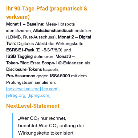
Ihr 90‑Tage‑Pfad (pragmatisch & 
wirksam)
Monat 1 – Baseline:
 Mess‑Hotspots 
identifizieren; 
Allokationshandbuch
 erstellen 
(LB/MB, Rüst/Ausschuss). 
Monat 2 – Digital 
Twin:
 Digitales Abbild der Wirkungskette, 
ESRS E1‑Pack
 (E1‑5/6/7/8/9) und 
ISSB‑Tagging
 definieren. 
Monat 3 – 
Token‑Pilot:
 Erste 
Scope‑1/2
‑Evidenzen als 
Disclosure‑Tokens
 kapseln; 
Pre‑Assurance
 gegen 
ISSA 5000
 mit dem 
Prüfungsteam simulieren. 
[
nextlevel.college
]
[
ey.com
]
, 
[
efrag.org
]
[
kpmg.com
]
NextLevel‑Statement
„Wer CO₂ nur rechnet, 
berichtet. Wer CO₂ entlang der 
Wirkungskette tokenisiert, 