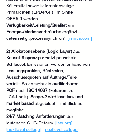
Kältemittel sowie lieferantenseitige 
Primärdaten (EPD/PCF). Im Sinne 
OEE 5.0
 werden 
Verfügbarkeit/Leistung/Qualität
 um 
Energie‑/Medienverbräuche
 ergänzt – 
datenseitig „prozesssynchron“. 
[
rsmus.com
]
2) Allokationsebene (Logic Layer)
Das 
Kausalitätsprinzip
 ersetzt pauschale 
Schlüssel: Emissionen werden anhand von 
Leistungsprofilen, Rüstzeiten, 
Ausschussquoten
auf Aufträge/Teile 
verteilt
. So entsteht ein 
auditierbarer 
PCF
 nach 
ISO 14067
 (kohärent zur 
LCA‑Logik). 
Scope‑2
 wird 
location‑ und 
market‑based
 abgebildet – mit Blick auf 
mögliche 
24/7‑Matching‑Anforderungen
 der 
laufenden GHG‑Reform. 
[
lsta.org
]
, 
[
nextlevel.college
]
, 
[
nextlevel.college
]