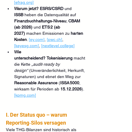
[
efrag.org
]
Warum jetzt?
ESRS/CSRD
 und 
ISSB
 heben die Datenqualität auf 
Finanzbuchhaltungs‑Niveau
; 
CBAM 
(ab 2026)
 und 
ETS 2 (ab 
2027)
 machen Emissionen zu 
harten 
Kosten
. 
[
ey.com
]
, 
[
pwc.ch
]
, 
[
keyesg.com
]
, 
[
nextlevel.college
]
Wie 
unterscheidend?
Tokenisierung
 macht 
die Kette 
„audit‑ready by 
design“
 (Unveränderlichkeit, Herkunft, 
Signaturen) und ebnet den Weg zur 
Reasonable Assurance
 (
ISSA 5000
, 
wirksam für Perioden ab 
15.12.2026
). 
[
kpmg.com
]
I. Der Status quo – warum 
Reporting‑Silos versagen
Viele THG‑Bilanzen sind historisch als 