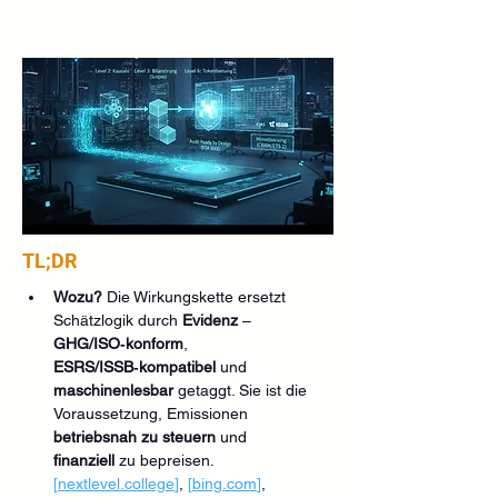
TL;DR
Wozu?
 Die Wirkungskette ersetzt 
Schätzlogik durch 
Evidenz
 – 
GHG/ISO‑konform
, 
ESRS/ISSB‑kompatibel
 und 
maschinenlesbar
 getaggt. Sie ist die 
Voraussetzung, Emissionen 
betriebsnah zu steuern
 und 
finanziell
 zu bepreisen. 
[
nextlevel.college
]
, 
[
bing.com
]
, 