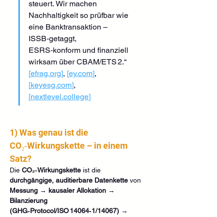
steuert. Wir machen 
Nachhaltigkeit so prüfbar wie 
eine Banktransaktion – 
ISSB‑getaggt, 
ESRS‑konform und finanziell 
wirksam über CBAM/ETS 2.“ 
[
efrag.org
]
, 
[
ey.com
]
, 
[
keyesg.com
]
, 
[
nextlevel.college
]
1) Was genau ist die 
CO₂‑Wirkungskette – in einem 
Satz?
Die 
CO₂‑Wirkungskette
 ist die 
durchgängige, auditierbare Datenkette
 von 
Messung → kausaler Allokation → 
Bilanzierung 
(GHG‑Protocol/ISO 14064‑1/14067) → 