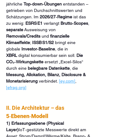
jährliche 
Top‑down‑Übungen
 entstanden – 
getrieben von Durchschnittswerten und 
Schätzungen. Im 
2026/27‑Regime
 ist das 
zu wenig: 
ESRS E1
 verlangt 
Brutto‑Scopes
, 
separate
 Ausweisung von 
Removals/Credits
 und 
finanzielle 
Klimaeffekte
; 
ISSB S1/S2
 bringt eine 
globale 
Investor‑Baseline
, die in 
XBRL
 digital konsumierbar sein soll. 
Die 
CO₂‑Wirkungskette
 ersetzt „Excel‑Silos“ 
durch eine 
belegbare Datenkette
, die 
Messung, Allokation, Bilanz, Disclosure & 
Monetarisierung
 verbindet. 
[
ey.com
]
, 
[
efrag.org
]
II. Die Architektur – das 
5‑Ebenen‑Modell
1) Erfassungsebene (Physical 
Layer)
IoT‑gestützte Messwerte direkt am 
Asset: Strom/Dampf/Wärme/Kälte, Brenn‑ & 