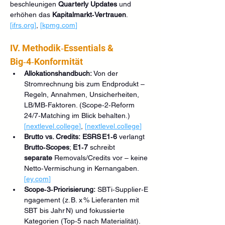
beschleunigen 
Quarterly Updates
 und 
erhöhen das 
Kapitalmarkt‑Vertrauen
. 
[
ifrs.org
]
, 
[
kpmg.com
]
IV. Methodik‑Essentials & 
Big‑4‑Konformität
Allokationshandbuch:
 Von der 
Stromrechnung bis zum Endprodukt – 
Regeln, Annahmen, Unsicherheiten, 
LB/MB‑Faktoren. (Scope‑2‑Reform 
24/7‑Matching im Blick behalten.) 
[
nextlevel.college
]
, 
[
nextlevel.college
]
Brutto vs. Credits:
ESRS E1‑6
 verlangt 
Brutto‑Scopes
; 
E1‑7
 schreibt 
separate
 Removals/Credits vor – keine 
Netto‑Vermischung in Kernangaben. 
[
ey.com
]
Scope‑3‑Priorisierung:
 SBTi‑Supplier‑E
ngagement (z. B. x % Lieferanten mit 
SBT bis Jahr N) und fokussierte 
Kategorien (Top‑5 nach Materialität). 