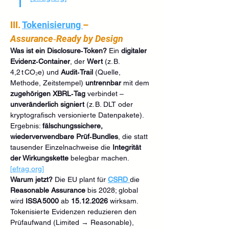
III. 
Tokenisierung 
– 
Assurance‑Ready by Design
Was ist ein Disclosure‑Token?
 Ein 
digitaler 
Evidenz‑Container
, der 
Wert
 (z. B. 
4,2 t CO₂e) und 
Audit‑Trail
 (Quelle, 
Methode, Zeitstempel) 
untrennbar
 mit dem 
zugehörigen XBRL‑Tag
 verbindet – 
unveränderlich signiert
 (z. B. DLT oder 
kryptografisch versionierte Datenpakete). 
Ergebnis: 
fälschungssichere, 
wiederverwendbare Prüf‑Bundles
, die statt 
tausender Einzelnachweise die 
Integrität 
der Wirkungskette
 belegbar machen. 
[
efrag.org
]
Warum jetzt? 
Die EU plant für 
CSRD
die 
Reasonable Assurance
 bis 2028; global 
wird 
ISSA 5000
 ab 
15.12.2026
 wirksam. 
Tokenisierte Evidenzen reduzieren den 
Prüfaufwand (Limited → Reasonable), 