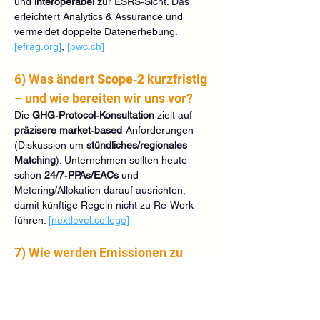
und 
interoperabel
 zur ESRS‑Sicht. Das 
erleichtert Analytics & Assurance und 
vermeidet doppelte Datenerhebung. 
[
efrag.org
]
, 
[
pwc.ch
]
6) Was ändert 
Scope‑2
 kurzfristig 
– und wie bereiten wir uns vor?
Die 
GHG‑Protocol‑Konsultation
 zielt auf 
präzisere market‑based
‑Anforderungen 
(Diskussion um 
stündliches/regionales 
Matching
). Unternehmen sollten heute 
schon 
24/7‑PPAs/EACs
 und 
Metering/Allokation darauf ausrichten, 
damit künftige Regeln nicht zu Re‑Work 
führen. 
[
nextlevel.college
]
7) Wie werden Emissionen zu 
€‑Kosten
 (CBAM/ETS 2)?
CBAM
macht 
eingebettete 
Emissionen
 importierter Güter ab 
2026
 kostenpflichtig (Zertifikate, verifizierte 