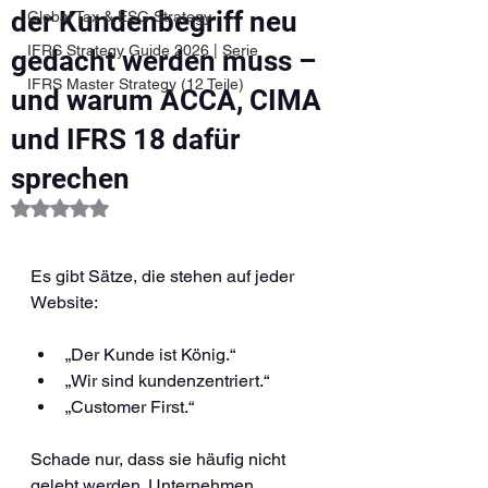
der Kundenbegriff neu
Global Tax & ESG Strategy
IFRS Strategy Guide 2026 | Serie
gedacht werden muss –
IFRS Master Strategy (12 Teile)
und warum ACCA, CIMA
und IFRS 18 dafür
sprechen
Mit NaN von 5 Sternen bewertet.
Es gibt Sätze, die stehen auf jeder 
Website:
„Der Kunde ist König.“
„Wir sind kundenzentriert.“
„Customer First.“
Schade nur, dass sie häufig nicht 
gelebt werden. Unternehmen 