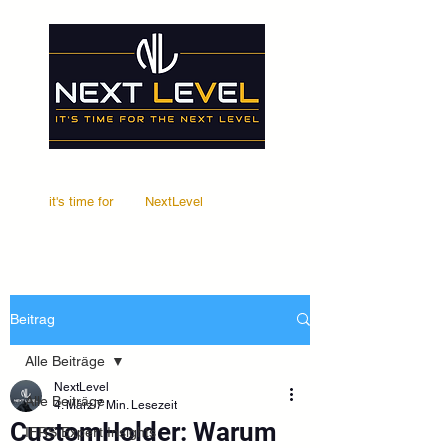
it's time for
Your
NextLevel
Beitrag
Alle Beiträge
NextLevel
Alle Beiträge
4. März
7 Min. Lesezeit
CustomHolder: Warum
IFRS Expert Insights