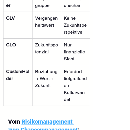
er
gruppe
unscharf
CLV
Vergangen
Keine 
heitswert
Zukunftspe
rspektive
CLO
Zukunftspo
Nur 
tenzial
finanzielle 
Sicht
CustomHol
Beziehung
Erfordert 
der
 + Wert + 
tiefgreifend
Zukunft
en 
Kulturwan
del
Vom 
Risikomanagement 
zum Chancenmanagement
: 