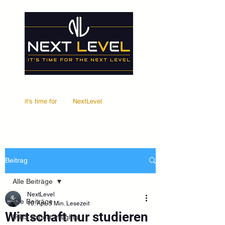
it's time for
Your
NextLevel
Beitrag
Alle Beiträge
NextLevel
Alle Beiträge
10. Apr.
5 Min. Lesezeit
Wirtschaft nur studieren
IFRS Expert Insights