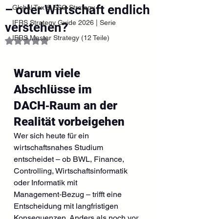
– oder Wirtschaft endlich
Global Tax & ESG Strategy
IFRS Strategy Guide 2026 | Serie
verstehen?
IFRS Master Strategy (12 Teile)
Mit NaN von 5 Sternen bewertet.
Warum viele 
Abschlüsse im 
DACH‑Raum an der 
Realität vorbeigehen
Wer sich heute für ein 
wirtschaftsnahes Studium 
entscheidet – ob BWL, Finance, 
Controlling, Wirtschaftsinformatik 
oder Informatik mit 
Management‑Bezug – trifft eine 
Entscheidung mit langfristigen 
Konsequenzen. Anders als noch vor 