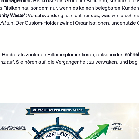
enmanagement:
 Risiko ist kein Grund für Stillstand, sondern der P
 es Risiken hat, sondern nur, wenn es keinen belegbaren Kundenn
nity Waste":
 Verschwendung ist nicht nur das, was wir falsch m
cht
 tun. Der Custom-Holder zwingt Organisationen, ungenutzte 
older als zentralen Filter implementieren, entscheiden 
schnel
nz auf. Sie hören auf, die Vergangenheit zu verwalten, und begi