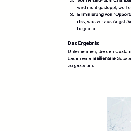
Vom Risiko- zum Chanc
wird nicht gestoppt, weil
Eliminierung von "Opportu
das, was wir aus Angst 
ni
begreifen.
Das Ergebnis
Unternehmen, die den Custom-H
bauen eine 
resilientere
 Substa
zu gestalten.