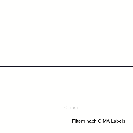
NextLevel College
Höh
< Back
Filtern nach CIMA Labels