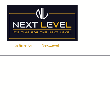
it's time for
Your
NextLevel
ere Fachschule
Kurse
Seminare
ACCA | CIMA | FRM | CFA