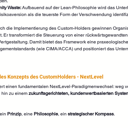
den.
nity Waste:
 Aufbauend auf der Lean-Philosophie wird das Unterl
isikoaversion als die teuerste Form der Verschwendung identifiz
rch die Implementierung des Custom-Holders gewinnen Organisa
 Er transformiert die Steuerung von einer rückwärtsgewandten
 Wertgestaltung. Damit bietet das Framework eine praxeologisch
ementstandards (wie CIMA/ACCA) und positioniert das Unterne
 des Konzepts des CustomHolders - NextLevel
ert einen fundamentalen NextLevel‑Paradigmenwechsel: weg von
 hin zu einem 
zukunftsgerichteten, kundenwertbasierten Syste
ein 
Prinzip
, eine 
Philosophie
, ein 
strategischer Kompass
.