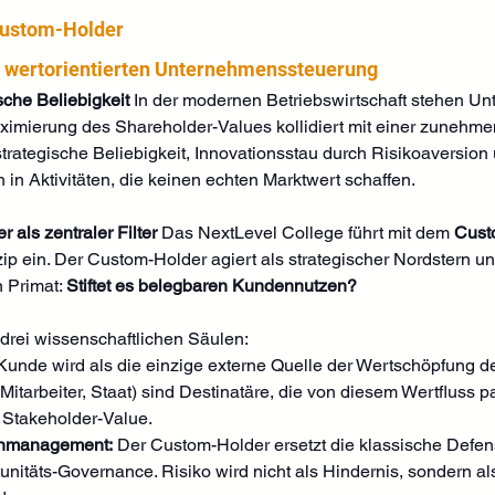
Custom-Holder
 wertorientierten Unternehmenssteuerung
sche Beliebigkeit
 In der modernen Betriebswirtschaft stehen Un
 Maximierung des Shareholder-Values kollidiert mit einer zunehm
strategische Beliebigkeit, Innovationsstau durch Risikoaversion 
in Aktivitäten, die keinen echten Marktwert schaffen.
als zentraler Filter
 Das NextLevel College führt mit dem 
Cust
p ein. Der Custom-Holder agiert als strategischer Nordstern und
 Primat: 
Stiftet es belegbaren Kundennutzen?
 drei wissenschaftlichen Säulen:
Kunde wird als die einzige externe Quelle der Wertschöpfung def
Mitarbeiter, Staat) sind Destinatäre, die von diesem Wertfluss 
r Stakeholder-Value.
enmanagement:
 Der Custom-Holder ersetzt die klassische Defen
unitäts-Governance. Risiko wird nicht als Hindernis, sondern als 