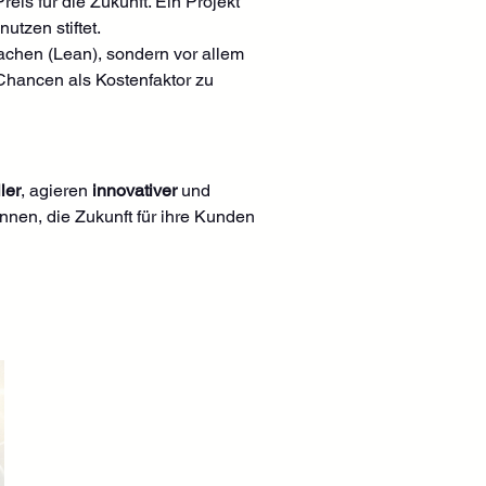
reis für die Zukunft. Ein Projekt 
utzen stiftet.
achen (Lean), sondern vor allem 
Chancen als Kostenfaktor zu 
ler
, agieren 
innovativer
 und 
nnen, die Zukunft für ihre Kunden 