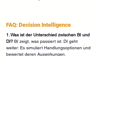
FAQ: Decision Intelligence
1. Was ist der Unterschied zwischen BI und 
DI? 
BI zeigt, was passiert ist. DI geht 
weiter: Es simuliert Handlungsoptionen und 
bewertet deren Auswirkungen.
2. Brauche ich spezielle Tools für DI? 
Nein, 
DI ist ein Framework. Tools wie KI-Modelle 
und Analytics-Plattformen sind Bausteine, 
aber die Architektur ist entscheidend.
3. Ist DI nur für große Unternehmen 
relevant? 
Nein, auch KMU profitieren – z. B. 
bei Preisgestaltung, 
Investitionsentscheidungen oder 
Lageroptimierung.
4. Welche Skills sind für DI wichtig? 
Data 
Analytics, Entscheidungslogik, KI-
Verständnis und Business-Know-how. 