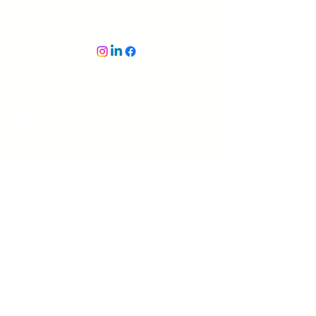
Impressum
Datenschutzerklärung
AGB's
Manifest NextLevel - die Zukunft beginnt jetzt
Dozierende - Partner - Coaches
ISO 9001 - Zertifizierung
(Qualitäsmanagement-System)
ISO 14001 - Zertifizierung
(Umweltmanagement-System)
ESG-Strategie von NextLevel und CO2-Bilanz
ISO 27001 - Zertifizierung
(Informationssicheitsmanagement-System)