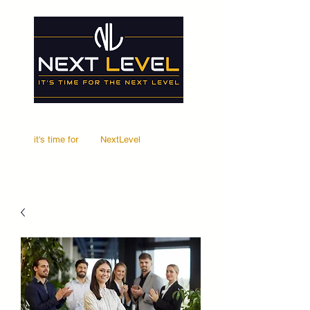
it's time for
Your
NextLevel