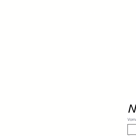
IMS91427 - integriertes
Managementsystem
ISO 9001 - Zertifizierung
(Qualitäsmanagement-System)
ISO 14001 - Zertifizierung
(Umweltmanagement-System)
ISO 27001 - Zertifizierung
(Informationssicheitsmanagement-
System)
N
Vor