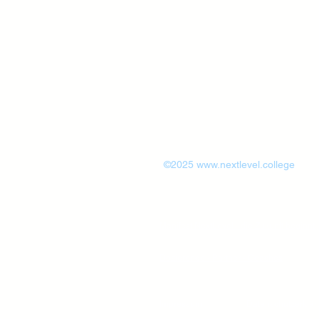
©2025
www.nextlevel.college
Manifest NextLevel - die Zukunft beginnt j
Dozierende - Partner - Coaches
Impressum
Datenschutzerklär