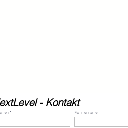
ESG-Strategie von NextLevel
und CO2-Bilanz
extLevel - Kontakt
namen
*
Familienname