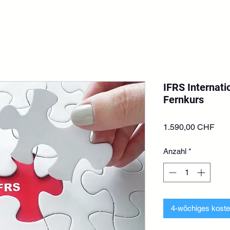
IFRS Internat
Fernkurs
Prei
1.590,00 CHF
Anzahl
*
4-wöchiges koste