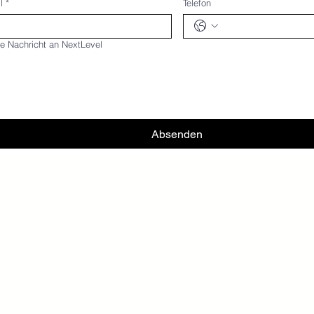
l
*
Telefon
e Nachricht an NextLevel
Absenden