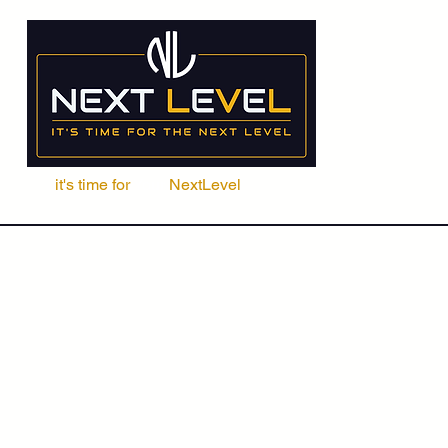
it's time for
Your
NextLevel
ere Fachschule
Kurse
Seminare
ACCA | CIMA | FRM | CFA