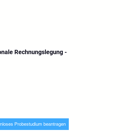
ionale Rechnungslegung -
s
nloses Probestudium beantragen