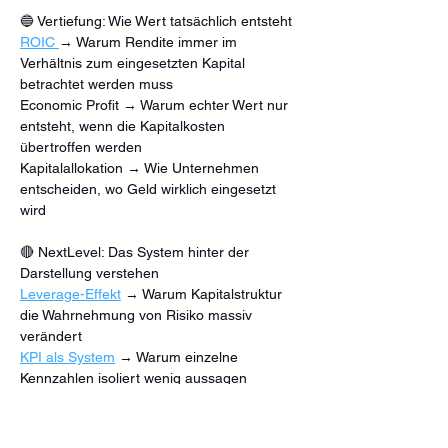
🔵 Vertiefung: Wie Wert tatsächlich entsteht
ROIC 
→ Warum Rendite immer im 
Verhältnis zum eingesetzten Kapital 
betrachtet werden muss
Economic Profit → Warum echter Wert nur 
entsteht, wenn die Kapitalkosten 
übertroffen werden
Kapitalallokation → Wie Unternehmen 
entscheiden, wo Geld wirklich eingesetzt 
wird
🔴 NextLevel: Das System hinter der 
Darstellung verstehen
Leverage-Effekt
 → Warum Kapitalstruktur 
die Wahrnehmung von Risiko massiv 
verändert
KPI als System
 → Warum einzelne 
Kennzahlen isoliert wenig aussagen
Digitalisierung vs. Transformation
 → Warum 
Technologie allein keine strukturelle 
Veränderung bewirkt