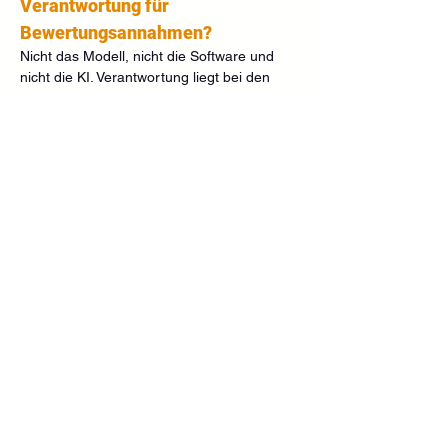
Verantwortung für 
Bewertungsannahmen?
Nicht das Modell, nicht die Software und 
nicht die KI. Verantwortung liegt bei den 
Entscheidungsträgern, die Annahmen 
freigeben, nutzen und verteidigen.
=> 
Modelle rechnen. Menschen haften.
11. 
Warum reicht jährliche 
Werthaltigkeitsprüfung nicht 
mehr aus?
Weil sich Erwartungen, Märkte und Risiken 
oft schneller verändern als der 
Berichtszyklus. Governance erfordert eine 
kontinuierliche Beobachtung relevanter 
Annahmen.
=> 
Jahreszyklen sind Reporting‑Logik, 
nicht Entscheidungslogik.
12. 
Was macht Cluster D zum 