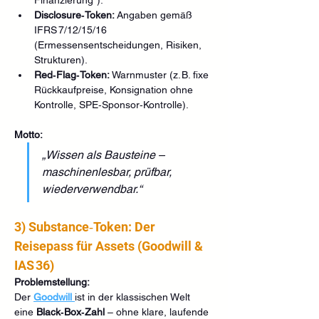
Disclosure‑Token:
 Angaben gemäß 
IFRS 7/12/15/16 
(Ermessensentscheidungen, Risiken, 
Strukturen).
Red‑Flag‑Token:
 Warnmuster (z. B. fixe 
Rückkaufpreise, Konsignation ohne 
Kontrolle, SPE‑Sponsor‑Kontrolle).
Motto:
„Wissen als Bausteine – 
maschinenlesbar, prüfbar, 
wiederverwendbar.“
3) Substance‑Token: Der 
Reisepass für Assets (Goodwill & 
IAS 36)
Problemstellung:
Der 
Goodwill
ist in der klassischen Welt 
eine 
Black‑Box‑Zahl
 – ohne klare, laufende 