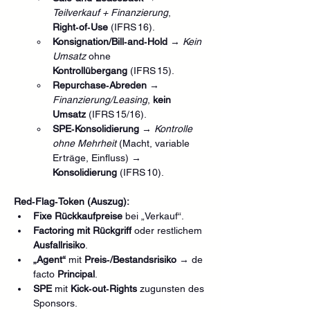
Teilverkauf + Finanzierung
, 
Right‑of‑Use
 (IFRS 16).
Konsignation/Bill‑and‑Hold
 → 
Kein 
Umsatz
 ohne 
Kontrollübergang
 (IFRS 15).
Repurchase‑Abreden
 → 
Finanzierung/Leasing
, 
kein 
Umsatz
 (IFRS 15/16).
SPE‑Konsolidierung
 → 
Kontrolle 
ohne Mehrheit
 (Macht, variable 
Erträge, Einfluss) → 
Konsolidierung
 (IFRS 10).
Red‑Flag‑Token (Auszug):
Fixe Rückkaufpreise
 bei „Verkauf“.
Factoring mit Rückgriff
 oder restlichem 
Ausfallrisiko
.
„Agent“
 mit 
Preis‑/Bestandsrisiko
 → de 
facto 
Principal
.
SPE
 mit 
Kick‑out‑Rights
 zugunsten des 
Sponsors.