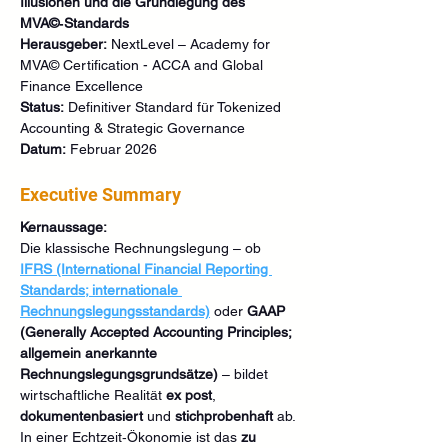
Illusionen und die Grundlegung des 
MVA©‑Standards
Herausgeber:
 NextLevel – Academy for 
MVA© Certification - ACCA and Global 
Finance Excellence
Status:
 Definitiver Standard für Tokenized 
Accounting & Strategic Governance
Datum:
 Februar 2026
Executive Summary
Kernaussage:
Die klassische Rechnungslegung – ob 
IFRS (International Financial Reporting 
Standards; internationale 
Rechnungslegungsstandards)
 oder 
GAAP 
(Generally Accepted Accounting Principles; 
allgemein anerkannte 
Rechnungslegungsgrundsätze)
 – bildet 
wirtschaftliche Realität 
ex post
, 
dokumentenbasiert
 und 
stichprobenhaft
 ab. 
In einer Echtzeit‑Ökonomie ist das 
zu 