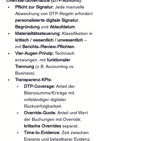
Override‑Governance (DTP‑konform):
Pflicht zur Signatur:
 Jede manuelle 
Abweichung von DTP‑Regeln erfordert 
personalisierte digitale Signatur
, 
Begründung
 und 
Ablaufdatum
.
Materialitätssteuerung:
 Klassifikation in 
kritisch / wesentlich / unwesentlich
 – 
mit 
Berichts‑/Review‑Pflichten
.
Vier‑Augen‑Prinzip:
 Technisch 
erzwungen, mit 
funktionaler 
Trennung
 (z. B. Accounting vs. 
Business).
Transparenz‑KPIs:
DTP‑Coverage:
 Anteil der 
Bilanzsumme/Erträge mit 
vollständiger digitaler 
Rückverfolgbarkeit.
Override‑Quote:
 Anteil und Wert 
der Buchungen mit Override; 
kritische Overrides
 separat.
Time‑to‑Evidence:
 Zeit zwischen 
Ereignis und belastbarer Evidenz.