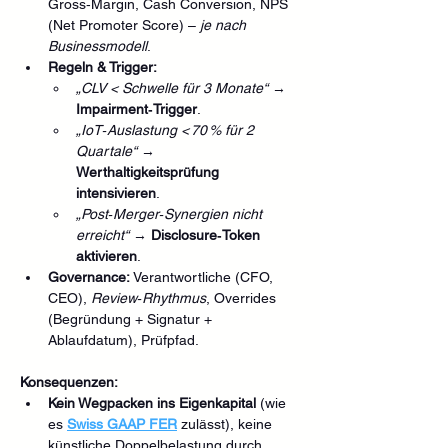
Gross‑Margin, Cash Conversion, NPS 
(Net Promoter Score) – 
je nach 
Businessmodell
.
Regeln & Trigger:
„CLV < Schwelle für 3 Monate“
 → 
Impairment‑Trigger
.
„IoT‑Auslastung < 70 % für 2 
Quartale“
 → 
Werthaltigkeitsprüfung 
intensivieren
.
„Post‑Merger‑Synergien nicht 
erreicht“
 → 
Disclosure‑Token 
aktivieren
.
Governance:
 Verantwortliche (CFO, 
CEO), 
Review‑Rhythmus
, Overrides 
(Begründung + Signatur + 
Ablaufdatum), Prüfpfad.
Konsequenzen:
Kein Wegpacken ins Eigenkapital
 (wie 
es 
Swiss GAAP FER
 zulässt), keine 
künstliche Doppelbelastung durch 