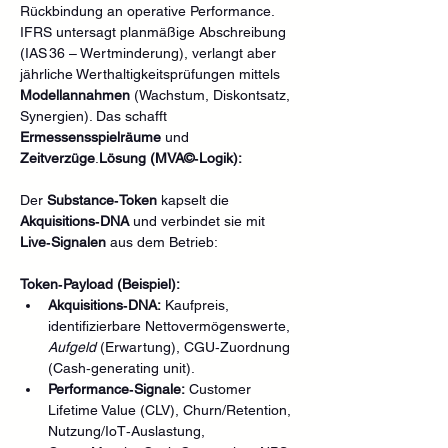
Rückbindung an operative Performance. 
IFRS untersagt planmäßige Abschreibung 
(IAS 36 – Wertminderung), verlangt aber 
jährliche Werthaltigkeitsprüfungen mittels 
Modellannahmen
 (Wachstum, Diskontsatz, 
Synergien). Das schafft 
Ermessensspielräume
 und 
Zeitverzüge
.
Lösung (MVA©‑Logik):
Der 
Substance‑Token
 kapselt die 
Akquisitions‑DNA
 und verbindet sie mit 
Live‑Signalen
 aus dem Betrieb:
Token‑Payload (Beispiel):
Akquisitions‑DNA:
 Kaufpreis, 
identifizierbare Nettovermögenswerte, 
Aufgeld
 (Erwartung), CGU‑Zuordnung 
(Cash‑generating unit).
Performance‑Signale:
 Customer 
Lifetime Value (CLV), Churn/Retention, 
Nutzung/IoT‑Auslastung, 