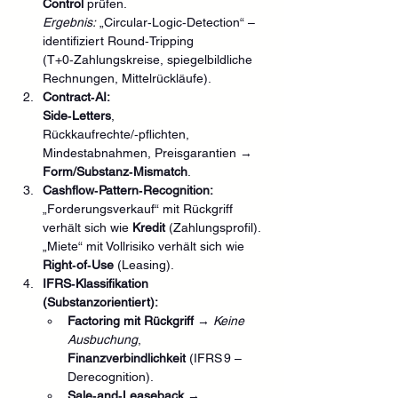
Control
 prüfen. 
Ergebnis:
 „Circular‑Logic‑Detection“ – 
identifiziert Round‑Tripping 
(T+0‑Zahlungskreise, spiegelbildliche 
Rechnungen, Mittelrückläufe).
Contract‑AI:
Side‑Letters
, 
Rückkaufrechte/‑pflichten, 
Mindestabnahmen, Preisgarantien → 
Form/Substanz‑Mismatch
.
Cashflow‑Pattern‑Recognition:
„Forderungsverkauf“ mit Rückgriff 
verhält sich wie 
Kredit
 (Zahlungsprofil). 
„Miete“ mit Vollrisiko verhält sich wie 
Right‑of‑Use
 (Leasing).
IFRS‑Klassifikation 
(Substanzorientiert):
Factoring mit Rückgriff
 → 
Keine 
Ausbuchung
, 
Finanzverbindlichkeit
 (IFRS 9 – 
Derecognition).
Sale‑and‑Leaseback
 → 