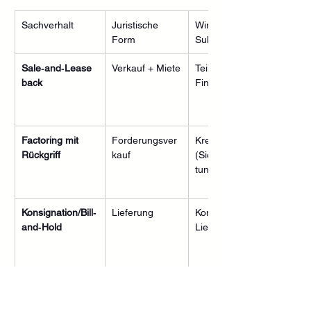
Sachverhalt
Juristische 
Wirtschaftliche 
Form
Substanz
Sale‑and‑Lease 
Verkauf + Miete
Teilverkauf + 
back
Finanzierung
Factoring mit 
Forderungsver
Kreditaufnahme 
Rückgriff
kauf
(Sicherungsabtre
tung)
Konsignation/Bill‑
Lieferung
Kontrolle bleibt 
and‑Hold
Lieferant
Repurchase‑Abr
Verkauf mit 
Finanzierung/Lea
eden
Rückkauf
sing