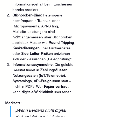
Informationsgehalt beim Erscheinen 
bereits erodiert.
Stichproben‑Bias:
 Heterogene, 
hochfrequente Transaktionen 
(Micropayments, API‑Billing, 
Multisite‑Leistungen) sind 
nicht
 angemessen über Stichproben 
abbildbar. Muster wie 
Round‑Tripping
, 
Kaskadierungen
 über Partnernetze 
oder 
Side‑Letter‑Risiken
 entziehen 
sich der klassischen „Belegprüfung“.
Informationsasymmetrie:
 Die gelebte 
Realität findet in 
Zahlungsflüssen, 
Nutzungsdaten (IoT/Telemetrie), 
Systemlogs, API‑Ereignissen
 statt – 
nicht in PDFs. Wer 
Papier vertraut
, 
kann 
digitale Wirklichkeit
 übersehen.
Merksatz:
„Wenn Evidenz nicht digital 
rückverfolgbar ist, ist sie in 