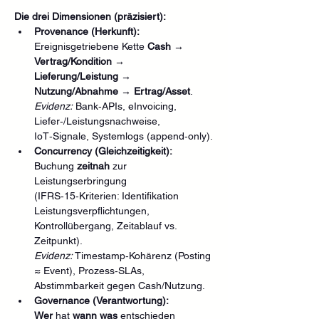
Die drei Dimensionen (präzisiert):
Provenance (Herkunft):
Ereignisgetriebene Kette 
Cash → 
Vertrag/Kondition → 
Lieferung/Leistung → 
Nutzung/Abnahme → Ertrag/Asset
.
Evidenz:
 Bank‑APIs, eInvoicing, 
Liefer‑/Leistungsnachweise, 
IoT‑Signale, Systemlogs (append‑only).
Concurrency (Gleichzeitigkeit):
Buchung 
zeitnah
 zur 
Leistungserbringung 
(IFRS‑15‑Kriterien: Identifikation 
Leistungsverpflichtungen, 
Kontrollübergang, Zeitablauf vs. 
Zeitpunkt).
Evidenz:
 Timestamp‑Kohärenz (Posting 
≈ Event), Prozess‑SLAs, 
Abstimmbarkeit gegen Cash/Nutzung.
Governance (Verantwortung):
Wer
 hat 
wann
was
 entschieden 