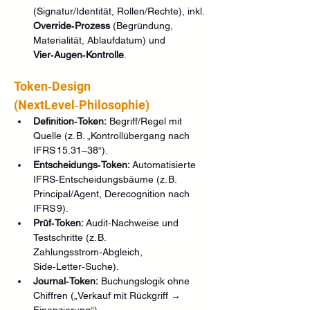
(Signatur/Identität, Rollen/Rechte), inkl. 
Override‑Prozess
 (Begründung, 
Materialität, Ablaufdatum) und 
Vier‑Augen‑Kontrolle
.
Token‑Design 
(NextLevel‑Philosophie)
Definition‑Token:
 Begriff/Regel mit 
Quelle (z. B. „Kontrollübergang nach 
IFRS 15.31–38“).
Entscheidungs‑Token:
 Automatisierte 
IFRS‑Entscheidungsbäume (z. B. 
Principal/Agent, Derecognition nach 
IFRS 9).
Prüf‑Token:
 Audit‑Nachweise und 
Testschritte (z. B. 
Zahlungsstrom‑Abgleich, 
Side‑Letter‑Suche).
Journal‑Token:
 Buchungslogik ohne 
Chiffren („Verkauf mit Rückgriff → 
Finanzierung“).