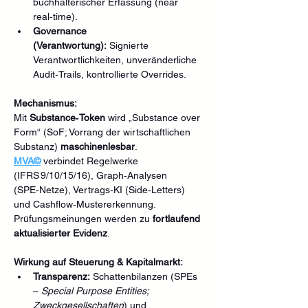
buchhalterischer Erfassung (near 
real‑time).
Governance 
(Verantwortung):
 Signierte 
Verantwortlichkeiten, unveränderliche 
Audit‑Trails, kontrollierte Overrides.
Mechanismus:
Mit 
Substance‑Token
 wird „Substance over 
Form“ (SoF; Vorrang der wirtschaftlichen 
Substanz) 
maschinenlesbar
. 
MVA©
 verbindet Regelwerke 
(IFRS 9/10/15/16), Graph‑Analysen 
(SPE‑Netze), Vertrags‑KI (Side‑Letters) 
und Cashflow‑Mustererkennung. 
Prüfungsmeinungen werden zu 
fortlaufend 
aktualisierter Evidenz
.
Wirkung auf Steuerung & Kapitalmarkt:
Transparenz:
 Schattenbilanzen (SPEs 
– 
Special Purpose Entities; 
Zweckgesellschaften
) und 