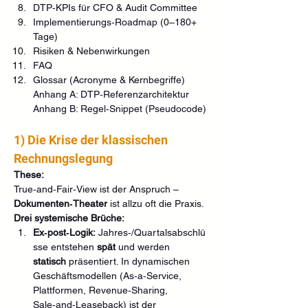
DTP‑KPIs für CFO & Audit Committee
Implementierungs‑Roadmap (0–180+ 
Tage)
Risiken & Nebenwirkungen
FAQ
Glossar (Acronyme & Kernbegriffe)
Anhang A: DTP‑Referenzarchitektur
Anhang B: Regel‑Snippet (Pseudocode)
1) Die Krise der klassischen 
Rechnungslegung
These:
True‑and‑Fair‑View ist der Anspruch – 
Dokumenten‑Theater
 ist allzu oft die Praxis.
Drei systemische Brüche:
Ex‑post‑Logik:
 Jahres‑/Quartalsabschlü
sse entstehen 
spät
 und werden 
statisch
 präsentiert. In dynamischen 
Geschäftsmodellen (As‑a‑Service, 
Plattformen, Revenue‑Sharing, 
Sale‑and‑Leaseback) ist der 