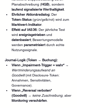
Planabschreibung (
HGB
), sondern 
laufend signalisierte Werthaltigkeit
.
Ehrlicher Aktionärsdialog:
 Der 
Token‑Status
 (grün/gelb/rot) wird zum 
Marktwert‑Indikator
.
Effekt auf IAS 36:
 Der jährliche Test 
wird 
ereignisgetrieben
 und 
datenbasiert
; Bewertungsmodelle 
werden 
parametrisiert
 durch echte 
Nutzungssignale.
Journal‑Logik (Token → Buchung):
Wenn „Impairment‑Trigger = wahr“
 → 
Wertminderungsaufwand an 
Goodwill
 (mit Disclosure‑Token: 
Annahmen, Sensitivitäten, 
Governance).
Wenn „Reversal verboten“ 
(Goodwill)
 → 
keine Zuschreibung
, aber 
Monitoring verschärfen
.