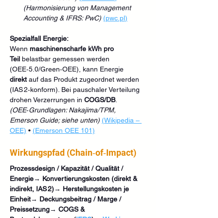
(Harmonisierung von Management 
Accounting & IFRS: PwC)
(
pwc.pl
)
Spezialfall Energie:
Wenn 
maschinenscharfe kWh pro 
Teil
 belastbar gemessen werden 
(OEE‑5.0/Green‑OEE), kann Energie 
direkt
 auf das Produkt zugeordnet werden 
(IAS 2‑konform). Bei pauschaler Verteilung 
drohen Verzerrungen in 
COGS/DB
.
(OEE‑Grundlagen: Nakajima/TPM, 
Emerson Guide; siehe unten)
(Wikipedia – 
OEE)
 • 
(Emerson OEE 101)
Wirkungspfad (Chain‑of‑Impact)
Prozessdesign / Kapazität / Qualität / 
Energie
→ 
Konvertierungskosten (direkt & 
indirekt, IAS 2)
→ 
Herstellungskosten je 
Einheit
→ 
Deckungsbeitrag / Marge / 
Preissetzung
→ 
COGS & 