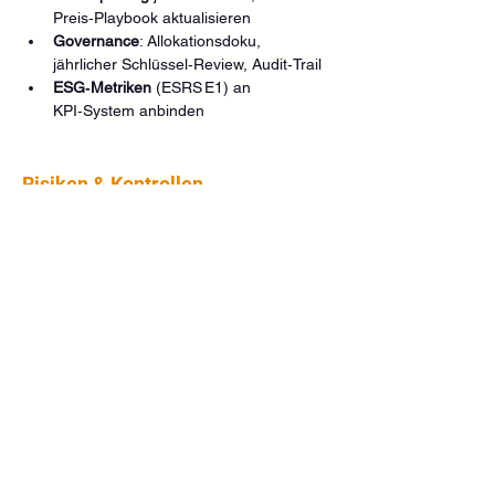
Preis‑Playbook aktualisieren
Governance
: Allokationsdoku, 
jährlicher Schlüssel‑Review, Audit‑Trail
ESG‑Metriken
 (ESRS E1) an 
KPI‑System anbinden
Risiken & Kontrollen
Fehlallokation Overheads
 → 
Kontrolle:
 Treiber‑Review, Sensitivität, 
Jahres‑Rekalibrierung (Audit‑Trail) 
(Oxera)
Datenbrüche MES ↔ Finance
 → 
Kontrolle:
 Daten‑Lineage, 
Monats‑Abstimmung, 
Standard‑Kostenregeln 
(PwC)
Varianzen „glattziehen“
 → 
Kontrolle:
 Root‑Cause + 
IAS‑2‑Konformität
 (abnorme Verluste 
P&L) 
(IFRS – IAS 2)