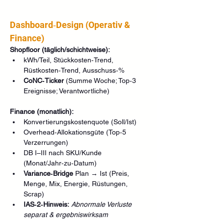
Dashboard‑Design (Operativ & 
Finance)
Shopfloor (täglich/schichtweise):
kWh/Teil, Stückkosten‑Trend, 
Rüstkosten‑Trend, Ausschuss‑%
CoNC‑Ticker
 (Summe Woche; Top‑3 
Ereignisse; Verantwortliche)
Finance (monatlich):
Konvertierungskostenquote (Soll/Ist)
Overhead‑Allokationsgüte (Top‑5 
Verzerrungen)
DB I–III nach SKU/Kunde 
(Monat/Jahr‑zu‑Datum)
Variance‑Bridge
 Plan → Ist (Preis, 
Menge, Mix, Energie, Rüstungen, 
Scrap)
IAS‑2‑Hinweis:
Abnormale Verluste 
separat & ergebniswirksam