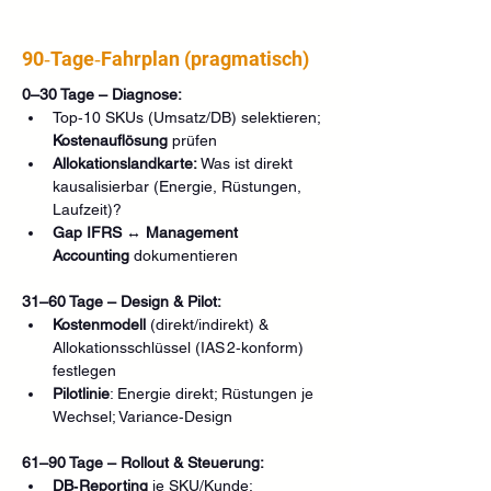
90‑Tage‑Fahrplan (pragmatisch)
0–30 Tage – Diagnose:
Top‑10 SKUs (Umsatz/DB) selektieren; 
Kostenauflösung
 prüfen
Allokationslandkarte:
 Was ist direkt 
kausalisierbar (Energie, Rüstungen, 
Laufzeit)?
Gap IFRS ↔ Management 
Accounting
 dokumentieren
31–60 Tage – Design & Pilot:
Kostenmodell
 (direkt/indirekt) & 
Allokationsschlüssel (IAS 2‑konform) 
festlegen
Pilotlinie
: Energie direkt; Rüstungen je 
Wechsel; Variance‑Design
61–90 Tage – Rollout & Steuerung:
DB‑Reporting
 je SKU/Kunde; 