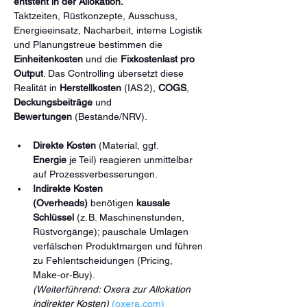
entsteht in der Allokation.
Taktzeiten, Rüstkonzepte, Ausschuss, 
Energieeinsatz, Nacharbeit, interne Logistik 
und Planungstreue bestimmen die 
Einheitenkosten
 und die 
Fixkostenlast pro 
Output
. Das Controlling übersetzt diese 
Realität in 
Herstellkosten
 (IAS 2), 
COGS
, 
Deckungsbeiträge
 und 
Bewertungen
 (Bestände/NRV).
Direkte Kosten
 (Material, ggf. 
Energie
 je Teil) reagieren unmittelbar 
auf Prozessverbesserungen.
Indirekte Kosten 
(Overheads)
 benötigen 
kausale 
Schlüssel
 (z. B. Maschinenstunden, 
Rüstvorgänge); pauschale Umlagen 
verfälschen Produktmargen und führen 
zu Fehlentscheidungen (Pricing, 
Make‑or‑Buy).
(Weiterführend: Oxera zur Allokation 
indirekter Kosten)
(
oxera.com
)