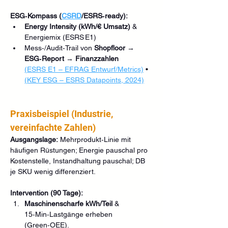
ESG‑Kompass (
CSRD
/ESRS‑ready):
Energy Intensity (kWh/€ Umsatz)
 & 
Energiemix (ESRS E1)
Mess‑/Audit‑Trail von 
Shopfloor
 → 
ESG‑Report
 → 
Finanzzahlen
(ESRS E1 – EFRAG Entwurf/Metrics)
 • 
(KEY ESG – ESRS Datapoints, 2024)
Praxisbeispiel (Industrie, 
vereinfachte Zahlen)
Ausgangslage:
 Mehrprodukt‑Linie mit 
häufigen Rüstungen; Energie pauschal pro 
Kostenstelle, Instandhaltung pauschal; DB 
je SKU wenig differenziert.
Intervention (90 Tage):
Maschinenscharfe kWh/Teil
 & 
15‑Min‑Lastgänge erheben 
(Green‑OEE).