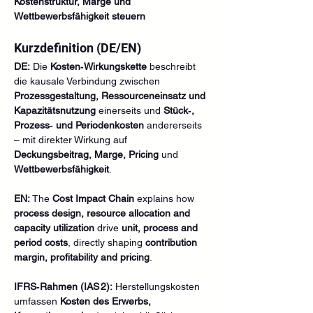
Kostenstruktur, Marge und 
Wettbewerbsfähigkeit steuern
Kurzdefinition (DE/EN)
DE:
 Die 
Kosten‑Wirkungskette
 beschreibt 
die kausale Verbindung zwischen 
Prozessgestaltung, Ressourceneinsatz und 
Kapazitätsnutzung
 einerseits und 
Stück‑, 
Prozess‑ und Periodenkosten
 andererseits 
– mit direkter Wirkung auf 
Deckungsbeitrag, Marge, Pricing
 und 
Wettbewerbsfähigkeit
.
EN:
 The 
Cost Impact Chain
 explains how 
process design, resource allocation and 
capacity utilization
 drive 
unit, process and 
period costs
, directly shaping 
contribution 
margin, profitability and pricing
.
IFRS‑Rahmen (IAS 2):
 Herstellungskosten 
umfassen 
Kosten des Erwerbs, 