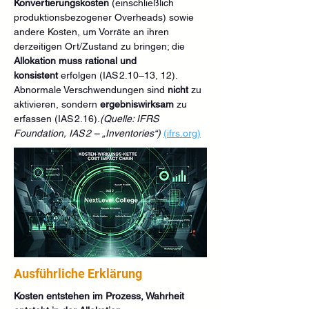
Konvertierungskosten
 (einschließlich 
produktionsbezogener Overheads) sowie 
andere Kosten, um Vorräte an ihren 
derzeitigen Ort/Zustand zu bringen; die 
Allokation muss rational und 
konsistent
 erfolgen (IAS 2.10–13, 12). 
Abnormale Verschwendungen sind 
nicht
 zu 
aktivieren, sondern 
ergebniswirksam
 zu 
erfassen (IAS 2.16).
(Quelle: IFRS 
Foundation, IAS 2 – „Inventories“)
(
ifrs.org
)
Ausführliche Erklärung
Kosten entstehen im Prozess, Wahrheit 