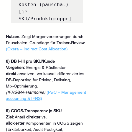
Kosten (pauschal)  
[je 
Nutzen:
 Zeigt Margenverzerrungen durch 
Pauschalen; Grundlage für 
Treiber‑Review
.
(Oxera – Indirect Cost Allocation)
8) DB I–III pro SKU/Kunde
Vorgehen:
 Energie & Rüstkosten 
direkt
 ansetzen, wo kausal; differenziertes 
DB‑Reporting für Pricing, Delisting, 
Mix‑Optimierung.
(IFRS/MA‑Harmonie)
(PwC – Management 
accounting & IFRS)
9) COGS‑Transparenz je SKU
Ziel:
 Anteil 
direkter
 vs. 
allokierter
 Komponenten in COGS zeigen 
(Erklärbarkeit, Audit‑Festigkeit, 