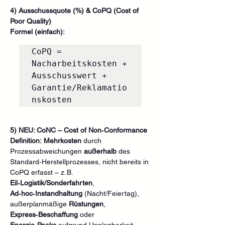
4) Ausschussquote (%) & CoPQ (Cost of 
Poor Quality)
Formel (einfach):
CoPQ = 
Nacharbeitskosten + 
Ausschusswert + 
Garantie/Reklamatio
5) NEU: CoNC – Cost of Non‑Conformance
Definition:
Mehrkosten
 durch 
Prozessabweichungen 
außerhalb
 des 
Standard‑Herstellprozesses, nicht bereits in 
CoPQ erfasst – z. B. 
Eil‑Logistik/Sonderfahrten
, 
Ad‑hoc‑Instandhaltung
 (Nacht/Feiertag), 
außerplanmäßige 
Rüstungen
, 
Express‑Beschaffung
 oder 
Energie‑Peaks
 aufgrund Unplanbarkeit.