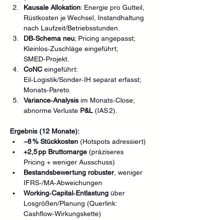
Kausale Allokation
: Energie pro Gutteil, 
Rüstkosten je Wechsel, Instandhaltung 
nach Laufzeit/Betriebsstunden.
DB‑Schema neu
; Pricing angepasst; 
Kleinlos‑Zuschläge eingeführt; 
SMED‑Projekt.
CoNC
 eingeführt: 
Eil‑Logistik/Sonder‑IH separat erfasst; 
Monats‑Pareto.
Variance‑Analysis
 im Monats‑Close; 
abnorme Verluste 
P&L
 (IAS 2).
Ergebnis (12 Monate):
−8 % Stückkosten
 (Hotspots adressiert)
+2,5 pp Bruttomarge
 (präziseres 
Pricing + weniger Ausschuss)
Bestandsbewertung robuster
, weniger 
IFRS‑/MA‑Abweichungen
Working‑Capital‑Entlastung
 über 
Losgrößen/Planung (Querlink: 
Cashflow‑Wirkungskette)