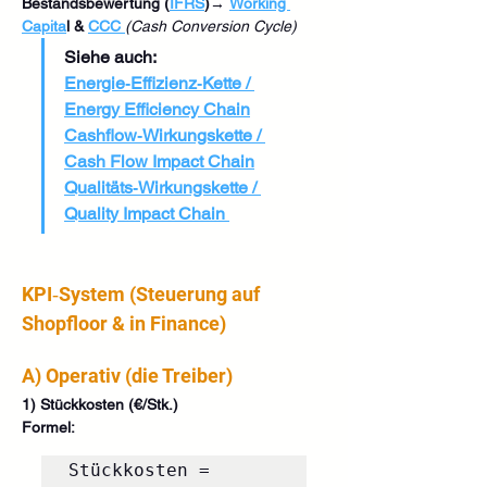
Bestandsbewertung (
IFRS
)
→ 
Working 
Capita
l & 
CCC
(Cash Conversion Cycle)
Siehe auch:
Energie‑Effizienz‑Kette / 
Energy Efficiency Chain
Cashflow‑Wirkungskette / 
Cash Flow Impact Chain
Qualitäts‑Wirkungskette / 
Quality Impact Chain
KPI‑System (Steuerung auf 
Shopfloor & in Finance)
A) Operativ (die Treiber)
1) Stückkosten (€/Stk.)
Formel:
Stückkosten = 