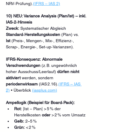
NRV‑Prüfung).
(IFRS – IAS 2)
10) NEU: Variance Analysis (Plan/Ist) – inkl. 
IAS‑2‑Hinweis
Zweck:
 Systematischer Abgleich 
Standard‑Herstellungskosten
 (Plan) vs. 
Ist
 (Preis‑, Mengen‑, Mix‑, Effizienz‑, 
Scrap‑, Energie‑, Set‑up‑Varianzen).
IFRS‑Konsequenz:
Abnormale 
Verschwendungen
 (z. B. ungewöhnlich 
hoher Ausschuss/Leerlauf) 
dürfen nicht 
aktiviert
 werden, sondern 
periodenwirksam
 (IAS 2.16).
(IFRS – IAS 
2)
 • Überblick 
(
iasplus.com
)
Ampellogik (Beispiel für Board‑Pack):
Rot:
 |Ist − Plan| > 5 % der 
Herstellkosten 
oder
 > 2 % vom Umsatz
Gelb:
 2–5 %
Grün:
 < 2 %