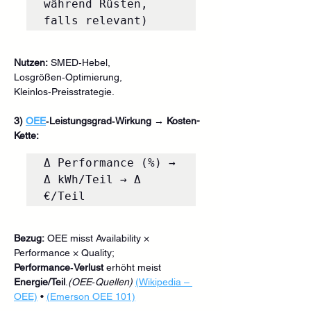
während Rüsten, 
Nutzen:
 SMED‑Hebel, 
Losgrößen‑Optimierung, 
Kleinlos‑Preisstrategie.
3) 
OEE
‑Leistungsgrad‑Wirkung → Kosten-
Kette:
Δ Performance (%) → 
Δ kWh/Teil → Δ 
Bezug:
 OEE misst Availability × 
Performance × Quality; 
Performance‑Verlust
 erhöht meist 
Energie/Teil
.
(OEE‑Quellen)
(Wikipedia – 
OEE)
 • 
(Emerson OEE 101)