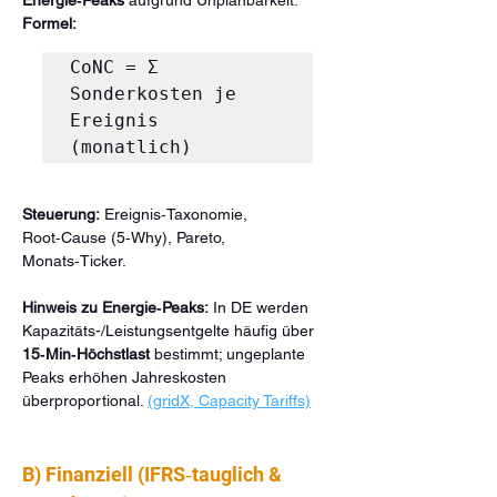
Formel:
CoNC = Σ 
Sonderkosten je 
Ereignis 
Steuerung:
 Ereignis‑Taxonomie, 
Root‑Cause (5‑Why), Pareto, 
Monats‑Ticker.
Hinweis zu Energie‑Peaks:
 In DE werden 
Kapazitäts-/Leistungsentgelte häufig über 
15‑Min‑Höchstlast
 bestimmt; ungeplante 
Peaks erhöhen Jahreskosten 
überproportional. 
(gridX, Capacity Tariffs)
B) Finanziell (IFRS‑tauglich & 