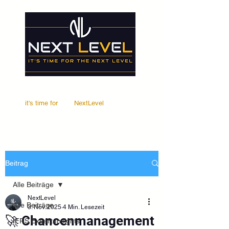
it's time for
Your
NextLevel
Beitrag
Alle Beiträge
NextLevel
Alle Beiträge
3. Nov. 2025
4 Min. Lesezeit
🚀 Chancenmanagement
IFRS Expert Insights