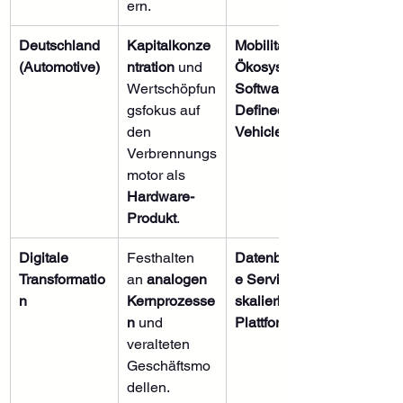
ern.
Deutschland 
Kapitalkonze
Mobilitäts-
(Automotive)
ntration
 und 
Ökosystem
Wertschöpfun
Software-
gsfokus auf 
Defined 
den 
Vehicle
 (SDV)
Verbrennungs
motor als 
Hardware-
Produkt
.
Digitale 
Festhalten 
Datenbasiert
Transformatio
an 
analogen 
e Services
n
Kernprozesse
skalierbare 
n
 und 
Plattformen
veralteten 
Geschäftsmo
dellen.