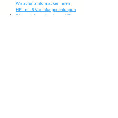
Wirtschaftsinformatiker:innen 
HF - mit 6 Vertiefungsrichtungen
Diplom Informatiker:innen HF - 
mit 6 Vertiefungsrichtungen
 und 
unserem 
Diplom 
Erwachsenenbildner:innen HF
vermitteln und versuchen 
weiterzugeben!
📣 
unsere Weiterbildung zum 
Transformations-Coach
❓ FAQ
Was ist der Unterschied zwischen 