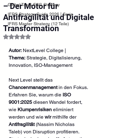
– Der Motor für
Global Tax & ESG Strategy
IFRS Strategy Guide 2026 | Serie
Antifragilität und Digitale
IFRS Master Strategy (12 Teile)
Transformation
Mit NaN von 5 Sternen bewertet.
Autor:
 NextLevel College | 
Thema:
 Strategie, Digitalisierung, 
Innovation, ISO-Management
Next Level stellt das 
Chancenmanagement
 in den Fokus. 
Erfahren Sie, warum die 
ISO 
9001:2025
 diesen Wandel fordert, 
wie 
Klumpenrisiken
 eliminiert 
werden und wie 
wir
 mithilfe der 
Antifragilität
 (Nassim Nicholas 
Taleb) von Disruption profitieren. 