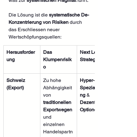
was zur 
systemischen Fragilität
 führt.
Die Lösung ist die 
systematische De-
Konzentrierung von Risiken
 durch 
das Erschliessen neuer 
Wertschöpfungsquellen:
Herausforder
Das 
Next Level 
ung
Klumpenrisik
Strategie
o
Schweiz 
Zu hohe 
Hyper-
(Export)
Abhängigkeit 
Spezialisieru
von 
ng
 & 
traditionellen 
Dezentrale 
Exportwegen
Optionen
und 
einzelnen 
Handelspartn