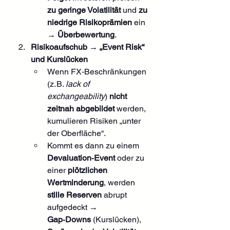
zu geringe Volatilität
 und 
zu 
niedrige Risikoprämien
 ein 
→ 
Überbewertung
.
Risikoaufschub → „Event Risk“ 
und Kurslücken
Wenn FX‑Beschränkungen 
(z. B. 
lack of 
exchangeability
) 
nicht 
zeitnah abgebildet
 werden, 
kumulieren Risiken „unter 
der Oberfläche“.
Kommt es dann zu einem 
Devaluation‑Event
 oder zu 
einer 
plötzlichen 
Wertminderung
, werden 
stille Reserven
 abrupt 
aufgedeckt → 
Gap‑Downs
 (Kurslücken), 