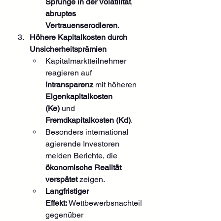
Sprünge in der Volatilität
, 
abruptes 
Vertrauenserodieren
.
Höhere Kapitalkosten durch 
Unsicherheitsprämien
Kapitalmarktteilnehmer 
reagieren auf 
Intransparenz
 mit höheren 
Eigenkapitalkosten 
(Ke)
 und 
Fremdkapitalkosten (Kd)
.
Besonders international 
agierende Investoren 
meiden Berichte, die 
ökonomische Realität 
verspätet
 zeigen.
Langfristiger 
Effekt:
 Wettbewerbsnachteil 
gegenüber 