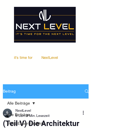
it's time for
Your
NextLevel
Beitrag
Alle Beiträge
NextLevel
Alle Beiträge
8. Jan.
9 Min. Lesezeit
(Teil V) Die Architektur
IFRS Expert Insights