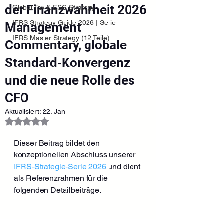
der Finanzwahrheit 2026
Global Tax & ESG Strategy
IFRS Strategy Guide 2026 | Serie
Management
IFRS Master Strategy (12 Teile)
Commentary, globale
Standard‑Konvergenz
und die neue Rolle des
CFO
Aktualisiert:
22. Jan.
Mit NaN von 5 Sternen bewertet.
Dieser Beitrag bildet den 
konzeptionellen Abschluss unserer 
IFRS‑Strategie‑Serie 2026
 und dient 
als Referenzrahmen für die 
folgenden Detailbeiträge.