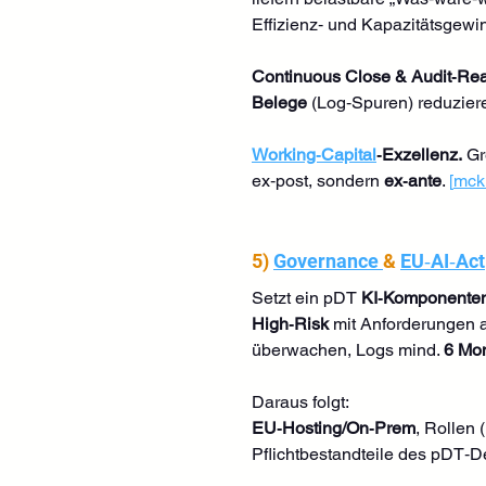
Effizienz‑ und Kapazitätsgewin
Continuous Close & Audit‑Rea
Belege
 (Log‑Spuren) reduzier
Working‑Capital
‑Exzellenz.
 G
ex‑post, sondern 
ex‑ante
. 
[
mck
5) 
Governance 
& 
EU‑AI‑Act
Setzt ein pDT 
KI‑Komponente
High‑Risk
 mit Anforderungen 
überwachen, Logs mind. 
6 Mo
Daraus folgt: 
EU‑Hosting/On‑Prem
, Rollen 
Pflichtbestandteile des pDT‑D