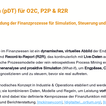
n (pDT) für O2C, P2P & R2R
bildung der Finanzprozesse für Simulation, Steuerung u
)
 im Finanzwesen ist ein 
dynamisches, virtuelles Abbild
 der En
nd 
Record‑to‑Report (R2R)
, das kontinuierlich mit 
Live‑Daten
 
ische Prozessmodelle oder rein retrospektives Process Mining e
enanalyse und proaktive Simulation
 (What‑if), um 
Engpässe, C
ognostizieren und zu steuern, bevor sie real auftreten. 
ethodisches Konzept in Industrie & Operations etabliert und we
n; sie kombinieren Daten, Modelle und Regeln, um Leistung 
vor
ind dabei klar definierte Kernprozesse der Finanzfunktion mit 
und Berichterstattung. 
[
mckinsey.com
]
, 
[digitaltwi...
ortium.org
]
, 
[
l