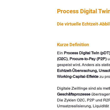
Process Digital Twi
Die virtuelle Echtzeit‑Ab
Kurze Definition
Ein 
Process Digital Twin (pDT
(O2C)
, 
Procure‑to‑Pay (P2P)
 u
gespeist wird. Anders als stat
Echtzeit‑Überwachung, Ursach
Working‑Capital‑Effekte
 zu pr
Digitale Zwillinge sind als m
Geschäftsprozesse
 übertrage
Die Zyklen O2C, P2P und R2R s
Umsatzrealisierung, Liquidität 