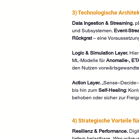
3) Technologische Architek
Data Ingestion & Streaming.
 p
und Subsystemen. 
Event‑Stre
Rückgrat
 – eine Voraussetzun
Logic & Simulation Layer.
 Hier
ML‑Modelle für 
Anomalie‑, ET
den Nutzen vorwärtsgewandter 
Action Layer.
 „Sense–Decide–A
bis hin zum 
Self‑Healing
: Kor
behoben oder sicher zur Freiga
4) Strategische Vorteile fü
Resilienz & Performance.
 Digi
liefern belastbare „Was‑wäre‑