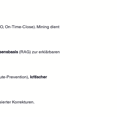
, On‑Time‑Close). Mining dient 
sensbasis
 (RAG) zur erklärbaren 
te‑Prevention), 
kritischer 
erter Korrekturen. 