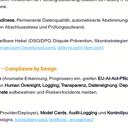
ne. 
diness.
 Permanente Datenqualität, automatisierte Abstimmung
en Abschlussstress und Prüfungsaufwand. 
reifbare Hebel (DSO/DPO, Dispute‑Prävention, Skontostrategie
insey.com
]
[
revelwood.com
]
, 
[
alteryx.com
]
[
ibm.com
]
 – Compliance by Design
n
 (Anomalie‑Erkennung, Prognosen) ein, greifen 
EU‑AI‑Act‑Pfli
an 
Human Oversight, Logging, Transparenz, Dateneignung
. 
Dep
nate
 aufbewahren und Risiken/Incidents melden. 
(Provider/Deployer), 
Model Cards
, 
Audit‑Logging
 und 
Kontrollpu
esigns. 
[
consultancy.eu
]
, 
[artificial...
enceact.eu
]