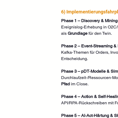
6) Implementierungsfahrp
Phase 1 – Discovery & Minin
Ereignislog‑Erhebung in O2C/
als 
Grundlage
 für den Twin. 
Phase 2 – Event‑Streaming &
Kafka‑Themen für Orders, Invo
Entscheidung. 
Phase 3 – pDT‑Modelle & Simu
Durchlaufzeit‑/Ressourcen‑Mod
Pfad
 im Close. 
Phase 4 – Action & Self‑Heali
API/RPA‑Rückschreiben mit Fre
Phase 5 – AI‑Act‑Härtung & Sk