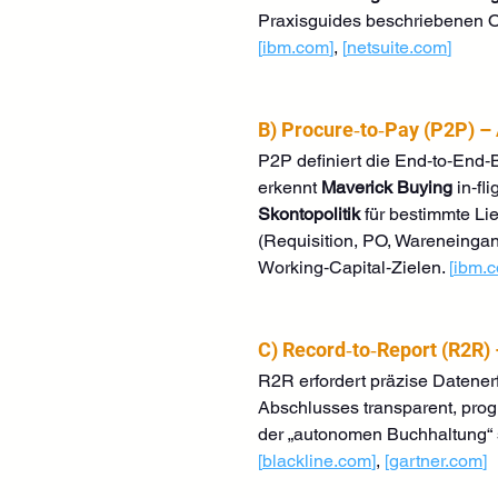
Praxisguides beschriebenen O
[
ibm.com
]
, 
[
netsuite.com
]
B) Procure‑to‑Pay (P2P) –
P2P definiert die End‑to‑End‑
erkennt 
Maverick Buying
 in‑fl
Skontopolitik
 für bestimmte Li
(Requisition, PO, Wareneingan
Working‑Capital‑Zielen. 
[
ibm.
C) Record‑to‑Report (R2R) 
R2R erfordert präzise Datene
Abschlusses transparent, prog
der „autonomen Buchhaltung“ 
[
blackline.com
]
, 
[
gartner.com
]