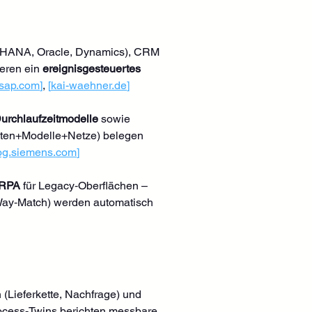
/4HANA, Oracle, Dynamics), CRM 
eren ein 
ereignisgesteuertes 
.sap.com
]
, 
[
kai-waehner.de
]
Durchlaufzeitmodelle
 sowie 
(Daten+Modelle+Netze) belegen 
og.siemens.com
]
RPA
 für Legacy‑Oberflächen – 
‑Way‑Match) werden automatisch 
 (Lieferkette, Nachfrage) und 
rocess‑Twins berichten messbare 