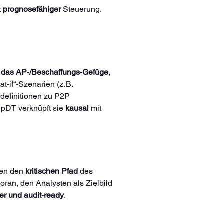
 
prognosefähiger
 Steuerung. 
 das AP‑/Beschaffungs‑Gefüge
, 
t‑if“-Szenarien (z. B. 
definitionen zu P2P 
 pDT verknüpft sie 
kausal
 mit 
en den 
kritischen Pfad
 des 
voran, den Analysten als Zielbild 
er und audit‑ready
. 