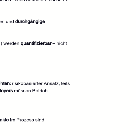
en und 
durchgängige 
n) werden 
quantifizierbar
 – nicht 
chten
: risikobasierter Ansatz, teils 
loyers
 müssen Betrieb 
nkte
 im Prozess sind 