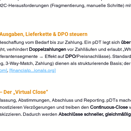
2C‑Herausforderungen (Fragmentierung, manuelle Schritte) mit
 Ausgaben, Lieferkette & DPO steuern
Beschaffung vom Bedarf bis zur Zahlung. Ein pDT legt sich 
über
ight, verhindert 
Doppelzahlungen
 vor Zahlläufen und erlaubt „Wha
eferantensegmente → Effekt auf 
DPO
/Preisnachlässe). Standard
g, 3‑Way‑Match, Zahlung) dienen als strukturierende Basis; der
com
]
, 
[financialp...
ionals.org
]
– Der „Virtual Close“
rfassung, Abstimmungen, Abschluss und Reporting. pDTs mach
nostizieren Verzögerungen und treiben den 
Continuous‑Close
 
skizzieren. Dadurch werden 
Abschlüsse schneller, gleichmäßig