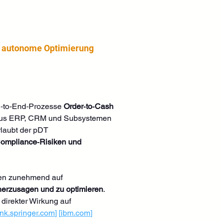
nd autonome Optimierung
d‑to‑End‑Prozesse 
Order‑to‑Cash 
aus ERP, CRM und Subsystemen 
rlaubt der pDT 
ompliance‑Risiken und 
rden zunehmend auf 
herzusagen und zu optimieren
. 
direkter Wirkung auf 
ink.springer.com
]
[
ibm.com
]