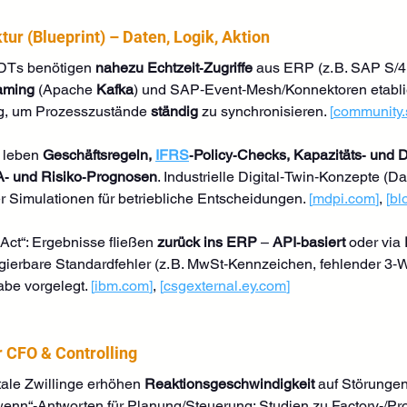
tur (Blueprint) – Daten, Logik, Aktion
DTs benötigen 
nahezu Echtzeit‑Zugriffe
 aus ERP (z. B. SAP S
aming
 (Apache 
Kafka
) und SAP‑Event‑Mesh/Konnektoren etabli
g, um Prozesszustände 
ständig
 zu synchronisieren. 
[
community
 leben 
Geschäftsregeln, 
IFRS
‑Policy‑Checks, Kapazitäts‑ und 
A‑ und Risiko‑Prognosen
. Industrielle Digital‑Twin‑Konzepte 
Simulationen für betriebliche Entscheidungen. 
[
mdpi.com
]
, 
[
bl
ct“: Ergebnisse fließen 
zurück ins ERP
 – 
API‑basiert
 oder via 
rigierbare Standardfehler (z. B. MwSt‑Kennzeichen, fehlender 3
be vorgelegt. 
[
ibm.com
]
, 
[
csgexternal.ey.com
]
r CFO & Controlling
tale Zwillinge erhöhen 
Reaktionsgeschwindigkeit
 auf Störungen
wenn“-Antworten für Planung/Steuerung; Studien zu Factory‑/P