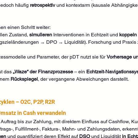
jedoch häufig 
retrospektiv
 und kontextarm (kausale Abhängigkei
en einen Schritt weiter: 
llen Zustand, 
simulieren
 Interventionen in Echtzeit und 
koppeln
ngszieländerungen → DPO → Liquidität). Forschung und Praxis 
ozessmodelle und Parameter, der pDT nutzt sie für 
Vorhersage u
st das 
„Waze“ der Finanzprozesse
 – ein 
Echtzeit‑Navigationssy
inem 
Rückspiegel
, der vergangene Abweichungen darstellt. 
yklen – O2C, P2P, R2R
Umsatz in Cash verwandeln
 Auftrag bis zur Zahlung, mit direktem Einfluss auf Cashflow, 
trags‑, Fulfillment‑, Faktura‑, Mahn‑ und Zahlungsdaten, erkennt
gen
 und quantifiziert deren Effekt auf 
DSO
 und Liquidität 
in Echt