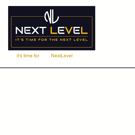
it's time for
Your
NextLevel
ere Fachschule
Kurse
Seminare
ACCA | CIMA | FRM | CFA