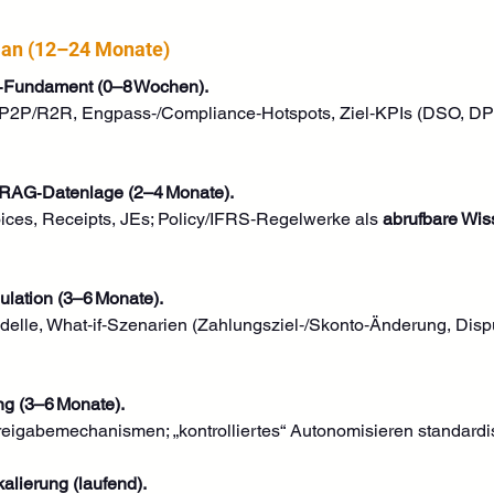
lan (12–24 Monate)
g‑Fundament (0–8 Wochen).
P2P/R2R, Engpass‑/Compliance‑Hotspots, Ziel‑KPIs (DSO, DPO
 RAG‑Datenlage (2–4 Monate).
ices, Receipts, JEs; Policy/IFRS‑Regelwerke als 
abrufbare Wis
lation (3–6 Monate).
elle, What‑if‑Szenarien (Zahlungsziel‑/Skonto‑Änderung, Dispu
ng (3–6 Monate).
igabemechanismen; „kontrolliertes“ Autonomisieren standardisi
alierung (laufend).