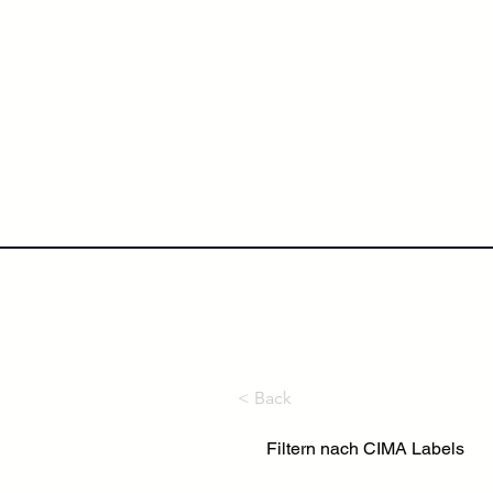
NextLevel College
Höh
< Back
Filtern nach CIMA Labels