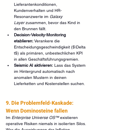
Lieferantenkonditionen, 
Kundenverhalten und HR-
Resonanzwerte im 
Galaxy 
Layer
 zusammen, bevor das Kind in 
den Brunnen fällt.
Decision-Velocity-Monitoring 
etablieren:
 Verankere die 
Entscheidungsgeschwindigkeit ($\Delta 
t$) als primären, unbestechlichen KPI 
in allen Geschäftsführungsgremien.
Seismic AI aktivieren:
 Lass das System 
im Hintergrund automatisch nach 
anomalen Mustern in deinen 
Lieferketten und Kostenstellen suchen.
9. Die Problemfeld-Kaskade: 
Wenn Dominosteine fallen
Im 
Enterprise Universe OS™
 existieren 
operative Risiken niemals in isolierten Silos. 
Wer die Auswirkungen der Inflation 