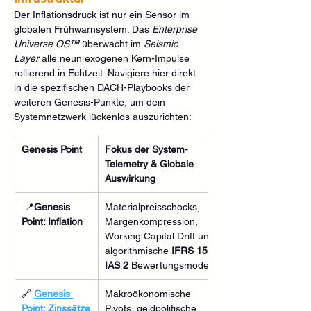
Der Inflationsdruck ist nur ein Sensor im 
globalen Frühwarnsystem. Das 
Enterprise 
Universe OS™
 überwacht im 
Seismic 
Layer
 alle neun exogenen Kern-Impulse 
rollierend in Echtzeit. Navigiere hier direkt 
in die spezifischen DACH-Playbooks der 
weiteren Genesis-Punkte, um dein 
Systemnetzwerk lückenlos auszurichten:
Genesis Point
Fokus der System-
Telemetry & Globale 
Auswirkung
 📍
Genesis 
Materialpreisschocks, 
Point: Inflation
Margenkompression, 
Working Capital Drift und 
algorithmische 
IFRS 15 / 
IAS 2
 Bewertungsmodelle.
🔗 
Genesis 
Makroökonomische 
Point: Zinssätze
Pivots, geldpolitische 