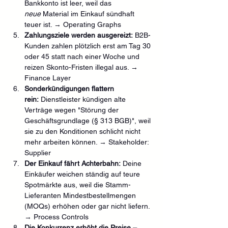
Bankkonto ist leer, weil das 
neue
 Material im Einkauf sündhaft 
teuer ist. → Operating Graphs
Zahlungsziele werden ausgereizt:
 B2B-
Kunden zahlen plötzlich erst am Tag 30 
oder 45 statt nach einer Woche und 
reizen Skonto-Fristen illegal aus. → 
Finance Layer
Sonderkündigungen flattern 
rein:
 Dienstleister kündigen alte 
Verträge wegen "Störung der 
Geschäftsgrundlage (§ 313 BGB)", weil 
sie zu den Konditionen schlicht nicht 
mehr arbeiten können. → Stakeholder: 
Supplier
Der Einkauf fährt Achterbahn:
 Deine 
Einkäufer weichen ständig auf teure 
Spotmärkte aus, weil die Stamm-
Lieferanten Mindestbestellmengen 
(MOQs) erhöhen oder gar nicht liefern. 
→ Process Controls
Die Konkurrenz erhöht die Preise – 