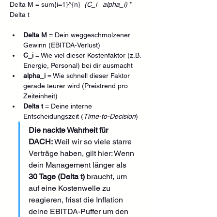
Delta M = sum{i=1}^{n} 
 (C_i   alpha_i) 
* 
Delta t
Delta M
 = Dein weggeschmolzener 
Gewinn (EBITDA-Verlust)
C_i
 = Wie viel dieser Kostenfaktor (z.B. 
Energie, Personal) bei dir ausmacht
alpha_i
 = Wie schnell dieser Faktor 
gerade teurer wird (Preistrend pro 
Zeiteinheit)
Delta t
 = Deine interne 
Entscheidungszeit (
Time-to-Decision
)
Die nackte Wahrheit für 
DACH:
 Weil wir so viele starre 
Verträge haben, gilt hier: Wenn 
dein Management länger als 
30 Tage (Delta t)
 braucht, um 
auf eine Kostenwelle zu 
reagieren, frisst die Inflation 
deine EBITDA-Puffer um den 