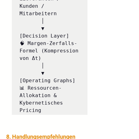
Kunden / 
Mitarbeitern

       │

       ▼

[Decision Layer]     
🧠 Margen-Zerfalls-
Formel (Kompression 
von Δt)

       │

       ▼

[Operating Graphs]   
📊 Ressourcen-
Allokation & 
Kybernetisches 
8. Handlungsempfehlungen 