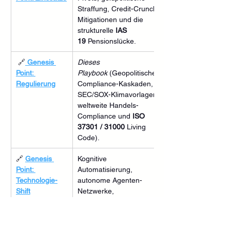
Straffung, Credit-Crunch-
Mitigationen und die 
strukturelle 
IAS 
19
 Pensionslücke.
 🔗
Genesis 
Dieses 
Point: 
Playbook
 (Geopolitische 
Regulierung
Compliance-Kaskaden, 
SEC/SOX-Klimavorlagen, 
weltweite Handels-
Compliance und 
ISO 
37301 / 31000
 Living 
Code).
🔗 
Genesis 
Kognitive 
Point: 
Automatisierung, 
Technologie-
autonome Agenten-
Shift
Netzwerke, 
Zusammenbruch von 
Altsystemen und Asset-
Impairments unter 
IAS 36 