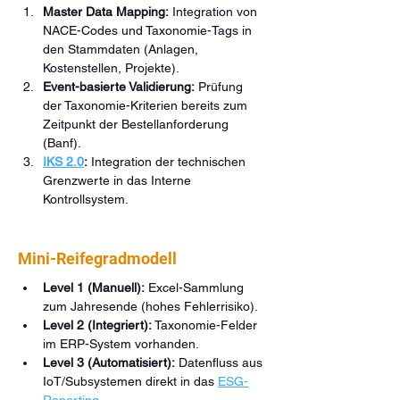
Master Data Mapping:
 Integration von 
NACE-Codes und Taxonomie-Tags in 
den Stammdaten (Anlagen, 
Kostenstellen, Projekte).
Event-basierte Validierung:
 Prüfung 
der Taxonomie-Kriterien bereits zum 
Zeitpunkt der Bestellanforderung 
(Banf).
IKS 2.0
:
 Integration der technischen 
Grenzwerte in das Interne 
Kontrollsystem.
Mini-Reifegradmodell
Level 1 (Manuell):
 Excel-Sammlung 
zum Jahresende (hohes Fehlerrisiko).
Level 2 (Integriert):
 Taxonomie-Felder 
im ERP-System vorhanden.
Level 3 (Automatisiert):
 Datenfluss aus 
IoT/Subsystemen direkt in das 
ESG-
Reporting
.