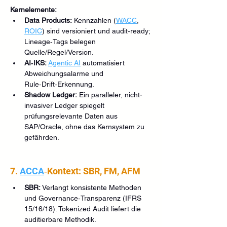
Kernelemente:
Data Products:
 Kennzahlen (
WACC
, 
ROIC
) sind versioniert und audit‑ready; 
Lineage‑Tags belegen 
Quelle/Regel/Version.
AI‑IKS:
Agentic AI
 automatisiert 
Abweichungsalarme und 
Rule‑Drift‑Erkennung.
Shadow Ledger:
 Ein paralleler, nicht-
invasiver Ledger spiegelt 
prüfungsrelevante Daten aus 
SAP/Oracle, ohne das Kernsystem zu 
gefährden.
7. 
ACCA
‑Kontext: SBR, FM, AFM
SBR:
 Verlangt konsistente Methoden 
und Governance‑Transparenz (IFRS 
15/16/18). Tokenized Audit liefert die 
auditierbare Methodik.