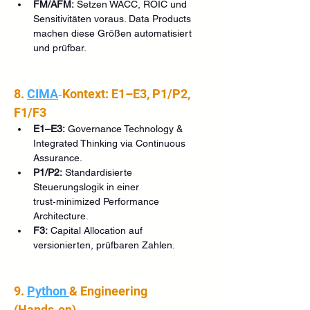
FM/AFM:
 Setzen WACC, ROIC und 
Sensitivitäten voraus. Data Products 
machen diese Größen automatisiert 
und prüfbar.
8. 
CIMA
‑Kontext: E1–E3, P1/P2, 
F1/F3
E1–E3:
 Governance Technology & 
Integrated Thinking via Continuous 
Assurance.
P1/P2:
 Standardisierte 
Steuerungslogik in einer 
trust‑minimized Performance 
Architecture.
F3:
 Capital Allocation auf 
versionierten, prüfbaren Zahlen.
9. 
Python 
& Engineering 
(Hands‑on)