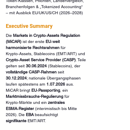
Token‑Klassen, Pflichten, Ländervergleich, 
Branchenfolgen & „Tokenized Accounting“ 
– mit Ausblick EU/UK/US/CH (2026–2028)
Executive Summary
Die 
Markets in Crypto‑Assets Regulation 
(MiCAR)
 ist der erste 
EU‑weit 
harmonisierte Rechtsrahmen
 für 
Krypto‑Assets, Stablecoins (EMT/ART) und 
Crypto‑Asset Service Provider (CASP)
. Teile 
gelten seit 
30.06.2024
 (Stablecoins), der 
vollständige CASP‑Rahmen
 seit 
30.12.2024
; nationale Übergangsphasen 
laufen spätestens am 
1.07.2026
 aus. 
MiCAR bringt 
EU‑Passporting
, ein 
Marktmissbrauchs-Regulierung
 für 
Krypto‑Märkte und ein 
zentrales 
ESMA‑Register
 (interimistisch bis Mitte 
2026). Die 
EBA
 beaufsichtigt 
signifikante
 EMT/ART. 