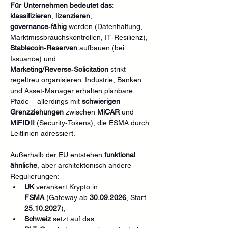
Für Unternehmen bedeutet das: 
klassifizieren
, 
lizenzieren
, 
governance‑fähig
 werden (Datenhaltung, 
Marktmissbrauchskontrollen, IT‑Resilienz), 
Stablecoin‑Reserven
 aufbauen (bei 
Issuance) und 
Marketing/Reverse‑Solicitation
 strikt 
regeltreu organisieren. Industrie, Banken 
und Asset‑Manager erhalten planbare 
Pfade – allerdings mit 
schwierigen 
Grenzziehungen
 zwischen 
MiCAR
 und 
MiFID II
 (Security‑Tokens), die ESMA durch 
Leitlinien adressiert. 
Außerhalb der EU entstehen 
funktional 
ähnliche
, aber architektonisch andere 
Regulierungen: 
UK
 verankert Krypto in 
FSMA
 (Gateway ab 
30.09.2026
, Start 
25.10.2027
), 
Schweiz
 setzt auf das 