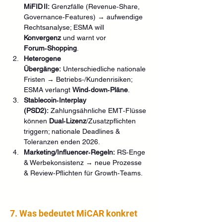
MiFID II:
 Grenzfälle (Revenue‑Share, 
Governance‑Features) → aufwendige 
Rechtsanalyse; ESMA will 
Konvergenz
 und warnt vor 
Forum‑Shopping
. 
Heterogene 
Übergänge:
 Unterschiedliche nationale 
Fristen → Betriebs‑/Kundenrisiken; 
ESMA verlangt 
Wind‑down‑Pläne
. 
Stablecoin‑Interplay 
(PSD2):
 Zahlungsähnliche EMT‑Flüsse 
können 
Dual‑Lizenz
/Zusatzpflichten 
triggern; nationale Deadlines & 
Toleranzen enden 2026.
Marketing/Influencer‑Regeln:
 RS‑Enge 
& Werbekonsistenz → neue Prozesse 
& Review‑Pflichten für Growth‑Teams.
7. Was bedeutet MiCAR konkret 