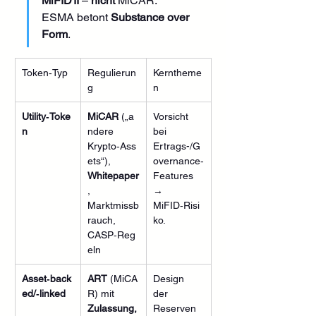
MiFID II
 – 
nicht
 MiCAR. 
ESMA betont 
Substance over 
Form
. 
Token‑Typ
Regulierun
Kerntheme
g
n
Utility‑Toke
MiCAR
 („a
Vorsicht 
n
ndere 
bei 
Krypto‑Ass
Ertrags-/G
ets“), 
overnance‑
Whitepaper
Features 
, 
→ 
Marktmissb
MiFID‑Risi
rauch, 
ko.
CASP‑Reg
eln
Asset‑back
ART
 (MiCA
Design 
ed/‑linked
R) mit 
der 
Zulassung,
Reserven 