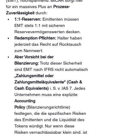
(EMT), hochspannend. MiCAR sorgt hier 
für ein massives Plus an 
Prozess-
Zuverlässigkeit
 durch:
1:1-Reserven:
 Emittenten müssen 
EMT stets 1:1 mit sicheren 
Reservevermögenswerten decken.
Redemption-Pflichten:
 Halter haben 
jederzeit das Recht auf Rücktausch 
zum Nennwert.
Aber Vorsicht bei der 
Bilanzierung:
 Trotz dieser Sicherheit 
sind EMT nach IFRS nicht automatisch 
„Zahlungsmittel oder 
Zahlungsmitteläquivalente“ (Cash & 
Cash Equivalents)
 i. S. v. IAS 7. Jedes 
Unternehmen muss eine explizite 
Accounting 
Policy
 (Bilanzierungsrichtlinie) 
festlegen, die die spezifischen Risiken 
des Emittenten und die Liquidität des 
Tokens würdigt. Nur wenn diese 
Risiken vernachlässigbar klein sind, ist 