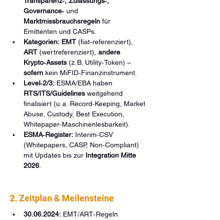
Transparenz‑, Zulassungs‑, 
Governance‑
 und 
Marktmissbrauchsregeln
 für 
Emittenten und CASPs. 
Kategorien:
EMT
 (fiat‑referenziert), 
ART
 (wertreferenziert), 
andere 
Krypto‑Assets
 (z. B. Utility‑Token) – 
sofern
 kein MiFID‑Finanzinstrument. 
Level‑2/3:
 ESMA/EBA haben 
RTS/ITS/Guidelines
 weitgehend 
finalisiert (u. a. Record‑Keeping, Market 
Abuse, Custody, Best Execution, 
Whitepaper‑Maschinenlesbarkeit). 
ESMA‑Register:
 Interim‑CSV 
(Whitepapers, CASP, Non‑Compliant) 
mit Updates bis zur 
Integration Mitte 
2026
. 
2. Zeitplan & Meilensteine
30.06.2024:
 EMT/ART‑Regeln 