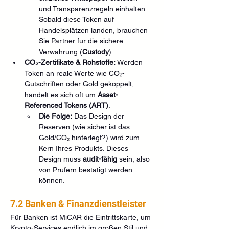
und Transparenzregeln einhalten. 
Sobald diese Token auf 
Handelsplätzen landen, brauchen 
Sie Partner für die sichere 
Verwahrung (
Custody
).
CO₂-Zertifikate & Rohstoffe:
 Werden 
Token an reale Werte wie CO₂-
Gutschriften oder Gold gekoppelt, 
handelt es sich oft um 
Asset-
Referenced Tokens (ART)
.
Die Folge:
 Das Design der 
Reserven (wie sicher ist das 
Gold/CO₂ hinterlegt?) wird zum 
Kern Ihres Produkts. Dieses 
Design muss 
audit-fähig
 sein, also 
von Prüfern bestätigt werden 
können.
7.2 Banken & Finanzdienstleister
Für Banken ist MiCAR die Eintrittskarte, um 
Krypto-Services endlich im großen Stil und 