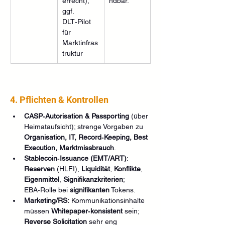
errecht), 
ndbar. 
ggf. 
DLT‑Pilot 
für 
Marktinfras
truktur
4. Pflichten & Kontrollen 
CASP‑Autorisation & Passporting
 (über 
Heimataufsicht); strenge Vorgaben zu 
Organisation, IT, Record‑Keeping, Best 
Execution, Marktmissbrauch
.
Stablecoin‑Issuance (EMT/ART)
: 
Reserven
 (HLFI), 
Liquidität
, 
Konflikte
, 
Eigenmittel
, 
Signifikanzkriterien
; 
EBA‑Rolle bei 
signifikanten
 Tokens. 
Marketing/RS:
 Kommunikationsinhalte 
müssen 
Whitepaper‑konsistent
 sein; 
Reverse Solicitation
 sehr eng 