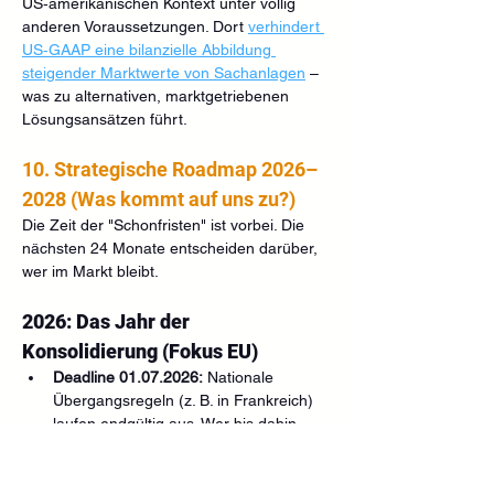
US‑amerikanischen Kontext unter völlig 
anderen Voraussetzungen. Dort 
verhindert 
US‑GAAP eine bilanzielle Abbildung 
steigender Marktwerte von Sachanlagen
 – 
was zu alternativen, marktgetriebenen 
Lösungsansätzen führt.
10. Strategische Roadmap 2026–
2028 (Was kommt auf uns zu?)
Die Zeit der "Schonfristen" ist vorbei. Die 
nächsten 24 Monate entscheiden darüber, 
wer im Markt bleibt.
2026: Das Jahr der 
Konsolidierung (Fokus EU)
Deadline 01.07.2026:
 Nationale 
Übergangsregeln (z. B. in Frankreich) 
laufen endgültig aus. Wer bis dahin 
keine CASP-Autorisierung hat, muss 
den Betrieb einstellen.
Zentralisierung:
 Alle Whitepaper und 