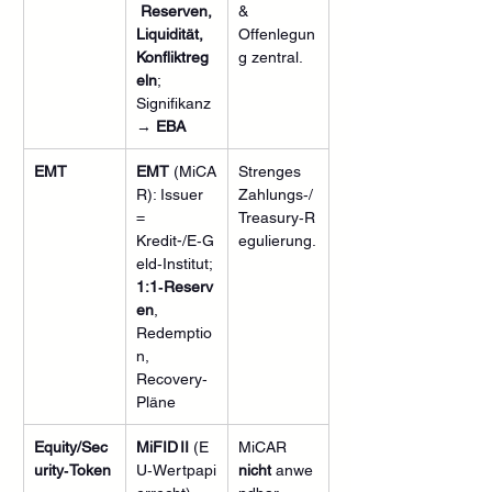
 Reserven, 
& 
Liquidität, 
Offenlegun
Konfliktreg
g zentral.
eln
; 
Signifikanz 
→ 
EBA
EMT
EMT
 (MiCA
Strenges 
R): Issuer 
Zahlungs‑/
= 
Treasury‑R
Kredit-/E‑G
egulierung.
eld‑Institut; 
1:1‑Reserv
en
, 
Redemptio
n, 
Recovery‑
Pläne
Equity/Sec
MiFID II
 (E
MiCAR 
urity‑Token
U‑Wertpapi
nicht
 anwe