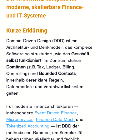
moderne, skalierbare Finance‑ 
und IT‑Systeme
Kurze Erklärung
Domain‑Driven Design (DDD) ist ein 
Architektur- und Denkmodell, das komplexe 
Software so strukturiert, wie das 
Geschäft 
selbst funktioniert
. Im Zentrum stehen 
Domänen
 (z. B. Tax, Ledger, Billing, 
Controlling) und 
Bounded Contexts
, 
innerhalb derer klare Regeln, 
Datenmodelle und Verantwortlichkeiten 
gelten.
Für moderne Finanzarchitekturen — 
insbesondere 
Event Driven Finance
, 
Microservices
, 
Finance Data Mesh
 und 
Tokenized Accounting
 — ist DDD der 
methodische Rahmen, um Komplexität 
beherrschbar, skalierbar und fachlich 