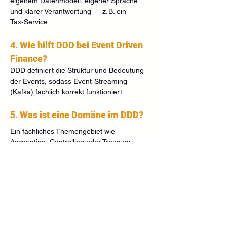
eigenem Datenmodell, eigener Sprache 
und klarer Verantwortung — z. B. ein 
Tax‑Service.
4. Wie hilft DDD bei Event Driven 
Finance?
DDD definiert die Struktur und Bedeutung 
der Events, sodass Event‑Streaming 
(Kafka) fachlich korrekt funktioniert.
5. Was ist eine Domäne im DDD?
Ein fachliches Themengebiet wie 
Accounting, Controlling oder Treasury.
6. Wie hängen DDD und 
Microservices zusammen?
DDD liefert den Schnitt der Microservices. 
Ohne DDD entstehen Chaos und doppelte 
Logiken.